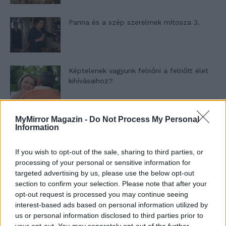
Panna és a szép szerelmek mítosza 3.
Képtelenek vagyunk felnőni a felnőtt élet
kihívásaihoz?
MyMirror Magazin -
Do Not Process My Personal
Altatógázos rablások Olaszországban
Information
If you wish to opt-out of the sale, sharing to third parties, or
processing of your personal or sensitive information for
A kislány, akit nem védett meg senki –
targeted advertising by us, please use the below opt-out
Lyhanna története
section to confirm your selection. Please note that after your
opt-out request is processed you may continue seeing
interest-based ads based on personal information utilized by
us or personal information disclosed to third parties prior to
T. Barnett: Gyilkosság a Garda-tónál 12.
your opt-out. You may separately opt-out of the further