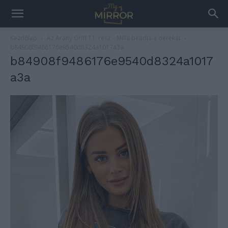
Kezdőlap
Az Arany Griff 11. rész – Milla beadja a derekát
b84908f9486176e9540d8324a1017a3a
b84908f9486176e9540d8324a1017
a3a