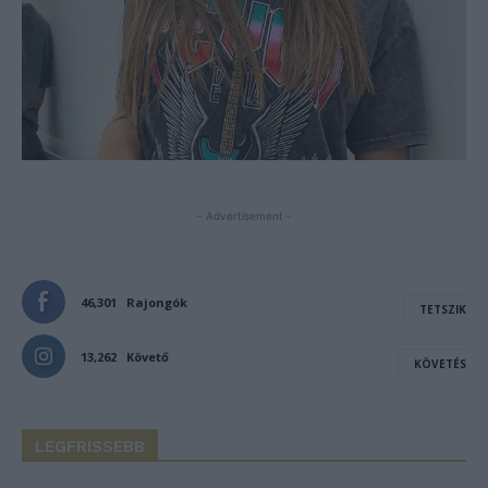
- Advertisement -
46,301
Rajongók
TETSZIK
13,262
Követő
KÖVETÉS
LEGFRISSEBB