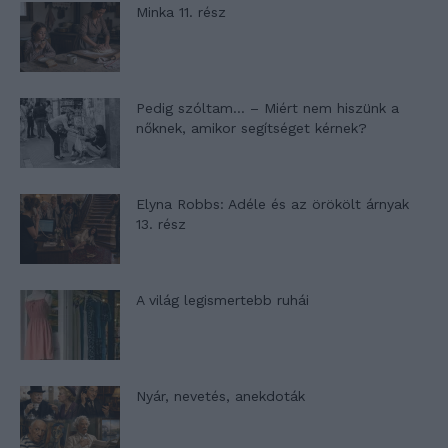
Minka 11. rész
Pedig szóltam… – Miért nem hiszünk a
nőknek, amikor segítséget kérnek?
Elyna Robbs: Adéle és az örökölt árnyak
13. rész
A világ legismertebb ruhái
Nyár, nevetés, anekdoták