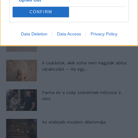
10 tanács, ha jobban akarod érezni magad
a hétköznapokban
CONFIRM
Egy ház, amely a tengerre és a fényre
Data Deletion
Data Access
Privacy Policy
nyílik – Villa...
A családok, akik soha nem hagyták abba
várakozást – Ha egy...
Panna és a szép szerelmek mítosza 2.
rész
Az ereklyék modern dilemmája