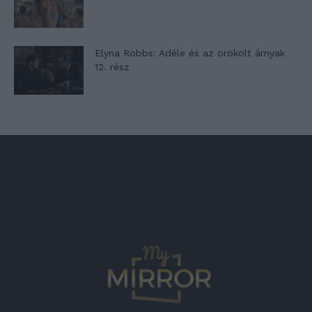
Elyna Robbs: Adéle és az örökölt árnyak
12. rész