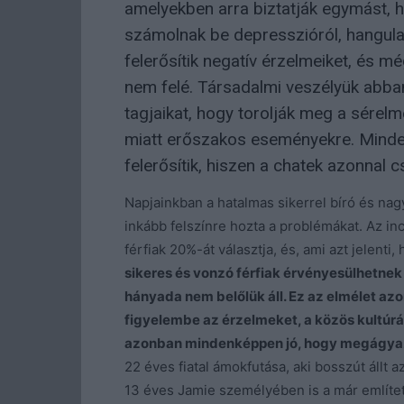
amelyekben arra biztatják egymást, ho
számolnak be depresszióról, hangula
felerősítik negatív érzelmeiket, és m
nem felé. Társadalmi veszélyük abban 
tagjaikat, hogy torolják meg a sérelm
miatt erőszakos eseményekre. Mindez
felerősítik, hiszen a chatek azonnal c
Napjainkban a hatalmas sikerrel bíró és nag
inkább felszínre hozta a problémákat. Az in
férfiak 20%-át választja, és, ami azt jelent
sikeres és vonzó férfiak érvényesülhetne
hányada nem belőlük áll. Ez az elmélet a
figyelembe az érzelmeket, a közös kultúrá
azonban mindenképpen jó, hogy megágyaz
22 éves fiatal ámokfutása, aki bosszút állt a
13 éves Jamie személyében is a már említett