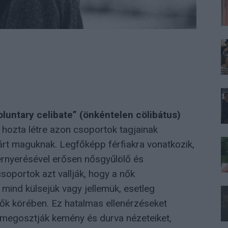
oluntary celibate” (önkéntelen cölibátus)
hozta létre azon csoportok tagjainak
árt maguknak. Legfőképp férfiakra vonatkozik,
térnyerésével erősen nősgyűlölő és
csoportok azt vallják, hogy a nők
 mind külsejük vagy jellemük, esetleg
nők körében. Ez hatalmas ellenérzéseket
 megosztják kemény és durva nézeteiket,