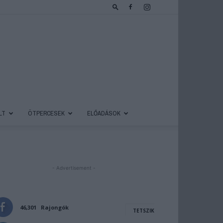
LT
ÖTPERCESEK
ELŐADÁSOK
- Advertisement -
46,301
Rajongók
TETSZIK