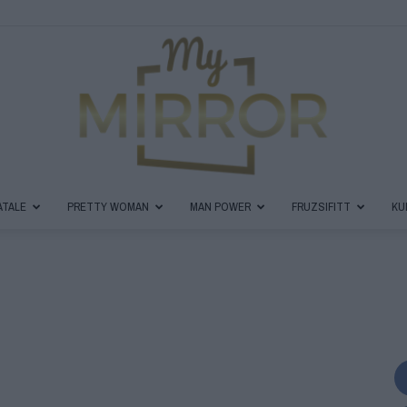
ATALE
PRETTY WOMAN
MAN POWER
FRUZSIFITT
KU
MyMirror
Magazin