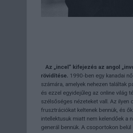
Az „incel” kifejezés az angol „inv
rövidítése.
1990-ben egy kanadai nő 
számára, amelyek nehezen találtak p
és ezzel egyidejűleg az online világ 
szélsőséges nézeteket vall. Az ilyen 
frusztrációkat keltenek bennük, és ők
intellektusuk miatt nem kelendőek a 
generál bennük. A csoportokon belül