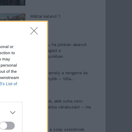
Máltai kaland 7.
10 tanács, ha jobban akarod
sonal or
érezni magad a
ection to
hétköznapokban
ou may
 personal
out of the
Egy ház, amely a tengerre és
 downstream
a fényre nyílik – Villa...
B’s List of
A családok, akik soha nem
hagyták abba várakozást – Ha
egy...
Panna és a szép szerelmek