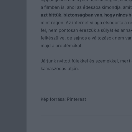
a filmben is, ahol az édesapa kimondja, am
azt hittük, biztonságban van, hogy nincs ba
mint régen. Az internet világa elsodorta a r
fel, nem pontosan érezzük a súlyát és ann
felkészülve, de sajnos a változások nem vár
majd a problémákat.
Járjunk nyitott fülekkel és szemekkel, mer
kamaszodás útján.
Kép forrása: Pinterest