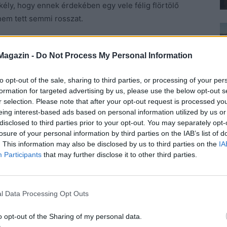
ekély, hogy ennek érdekében egy vele félig flörtölő
nem tett semmi rosszat.
lódi incel közösségeket, de az utóbbi években
Magazin -
Do Not Process My Personal Information
ségi oldalakon is a nők tárgyiasításának,
nk, hogy az egész mondvacsinált probléma, de nem az,
to opt-out of the sale, sharing to third parties, or processing of your per
k, és annak felszínre hozatala, hogy sokan
formation for targeted advertising by us, please use the below opt-out s
ak azért, hogy ne váltsanak ki szexuális ingereket a
r selection. Please note that after your opt-out request is processed y
erte a világban, pedig csak a férfiak gondolkodását és
eing interest-based ads based on personal information utilized by us or
disclosed to third parties prior to your opt-out. You may separately opt-
n nem állatok szintjén vannak.
losure of your personal information by third parties on the IAB’s list of
. This information may also be disclosed by us to third parties on the
IA
 kialakítása fiataloknál, és ez vonatkozik a lányokra
Participants
that may further disclose it to other third parties.
es test mítosza ebben nem segítség. Még fontosabb
 kiemelni az érzelmek fontosságát, és nem azzal
ak.
A mögöttes tartalmak már semmi másról nem
l Data Processing Opt Outs
an néz ki, és milyen trendet követ. Ezért nehéz a
fogékonyak az internetre, és a szülői,
o opt-out of the Sharing of my personal data.