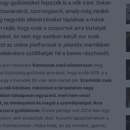
gy gyűlöletüket fejezzék ki a nők iránt. Sokan
tzavarokról, szorongásról, amely még inkább
ég nagyobb ellenérzéseket táplálnak a másik
rejlik, hogy ezek a csoportok arra biztatják
eiket, és nem egy esetben került sor ezek
t az online platformok is jelentős mértékben
selekvésre szólíthatják fel a benne résztvevőt.
y port felkavaró
Kamaszok című minisorozat
még
cel közösség gyűlölete arra épül, hogy a nők 80%-a a
i, hogy a maradék 80-nak nem marad pár.
Szerintük csak
k a nők körében, miközben a társadalom nagy
zonban túlságosan egyszerű, mert nem veszi
t, az élményeket és magát a személyiséget. Arra
zon a gyűlöletnek.
Ennek példája volt 2014-ben egy
zokon, akik elutasítják őket. Ilyesmit tapasztalhatunk a
 Kamaszokban. Hiába fiatal, és azt hinnénk, gyerek,