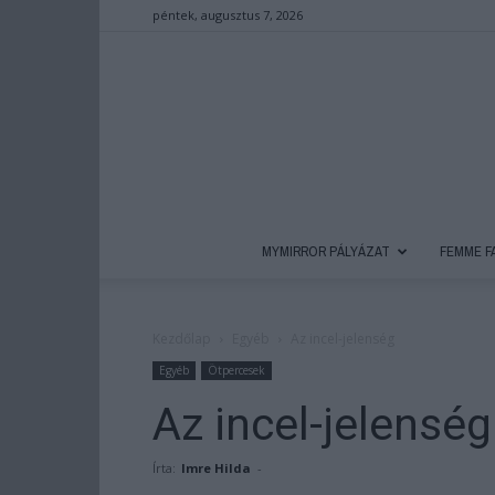
péntek, augusztus 7, 2026
MYMIRROR PÁLYÁZAT
FEMME F
Kezdőlap
Egyéb
Az incel-jelenség
Egyéb
Ötpercesek
Az incel-jelenség
Írta:
Imre Hilda
-