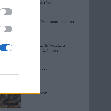
mítosza 2. rész
Az ereklyék modern dilemmája
T. Barnett: Gyilkosság a
Garda-tónál 11. rész
Minka 8. rész
Minka 7. rész