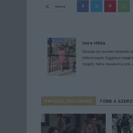
Share
Imre Hilda
Oktatás és nevelés területén 
hétköznapok függönye mögé és 
mögött. Néha meséket is írok, 
KAPCSOLÓDÓ CIKKEK
TÖBB A SZER