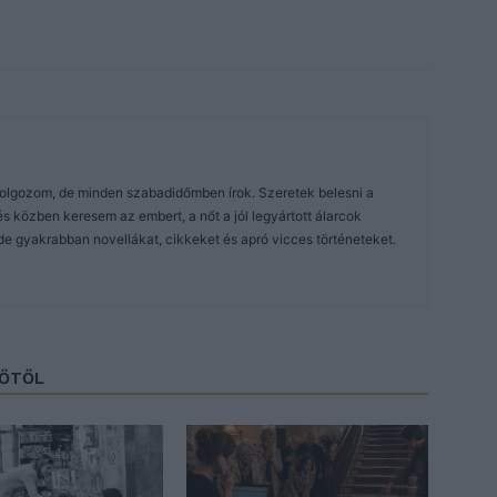
dolgozom, de minden szabadidőmben írok. Szeretek belesni a
közben keresem az embert, a nőt a jól legyártott álarcok
de gyakrabban novellákat, cikkeket és apró vicces történeteket.
ZŐTŐL