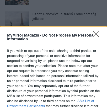
Szent Genovéva, a túlélő Franciaország
jelképe
MyMirror Magazin -
Do Not Process My Personal
Minka 12. rész
Information
If you wish to opt-out of the sale, sharing to third parties, or
processing of your personal or sensitive information for
Minka 11. rész
targeted advertising by us, please use the below opt-out
section to confirm your selection. Please note that after your
opt-out request is processed you may continue seeing
interest-based ads based on personal information utilized by
us or personal information disclosed to third parties prior to
T. szereti a fiatal lányokat 14. rész
your opt-out. You may separately opt-out of the further
disclosure of your personal information by third parties on the
IAB’s list of downstream participants. This information may
also be disclosed by us to third parties on the
IAB’s List of
Pedig szóltam… – Miért nem hiszünk a
Downstream Participants
that may further disclose it to other