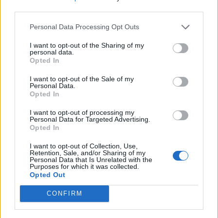
nőknek, amikor segítséget kérnek?
third parties.
Personal Data Processing Opt Outs
A legidegesítőbb kifejezések laza
I want to opt-out of the Sharing of my
personal data.
gyűjteménye
Opted In
I want to opt-out of the Sale of my
Personal Data.
Elyna Robbs: Adéle és az örökölt árnyak
Opted In
13. rész
I want to opt-out of processing my
Personal Data for Targeted Advertising.
Opted In
Woody Allen megosztó zsenialitása
I want to opt-out of Collection, Use,
Retention, Sale, and/or Sharing of my
Personal Data that Is Unrelated with the
Purposes for which it was collected.
Opted Out
A világ legismertebb ruhái
CONFIRM