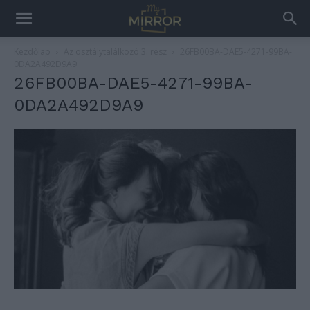
Kezdőlap
Az osztálytalálkozó 3. rész
26FB00BA-DAE5-4271-99BA-
0DA2A492D9A9
26FB00BA-DAE5-4271-99BA-
0DA2A492D9A9