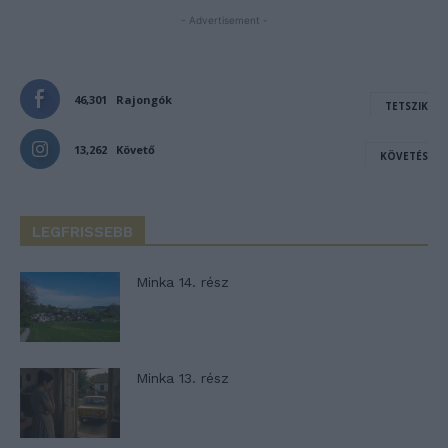
- Advertisement -
46,301
Rajongók
TETSZIK
13,262
Követő
KÖVETÉS
LEGFRISSEBB
Minka 14. rész
Minka 13. rész