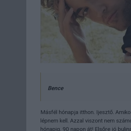
Bence
Másfél hónapja itthon. Ijesztő. Amik
lépnem kell. Azzal viszont nem számo
hónapig. 90 napon át! Elsőre jó bulin