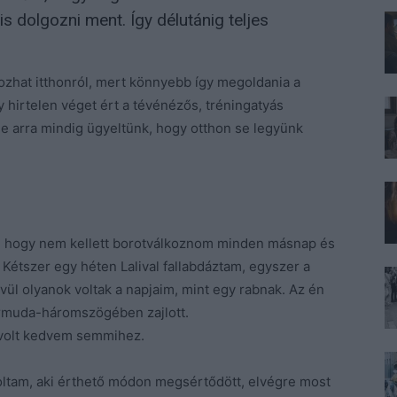
is dolgozni ment. Így délutánig teljes
gozhat itthonról, mert könnyebb így megoldania a
y hirtelen véget ért a tévénézős, tréningatyás
e arra mindig ügyeltünk, hogy otthon se legyünk
, hogy nem kellett borotválkoznom minden másnap és
Kétszer egy héten Lalival fallabdáztam, egyszer a
vül olyanok voltak a napjaim, mint egy rabnak. Az én
ermuda-háromszögében zajlott.
 volt kedvem semmihez.
oltam, aki érthető módon megsértődött, elvégre most