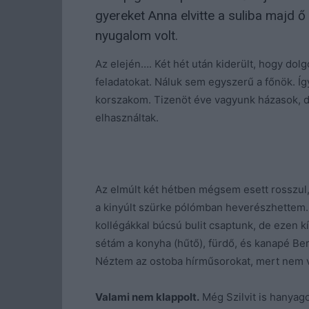
gyereket Anna elvitte a suliba majd ő 
nyugalom volt.
Az elején…. Két hét után kiderült, hogy dol
feladatokat. Náluk sem egyszerű a főnök. Íg
korszakom. Tizenöt éve vagyunk házasok, d
elhasználtak.
Az elmúlt két hétben mégsem esett rosszul
a kinyúlt szürke pólómban heverészhettem. 
kollégákkal búcsú bulit csaptunk, de ezen kí
sétám a konyha (hűtő), fürdő, és kanapé B
Néztem az ostoba hírműsorokat, mert nem
Valami nem klappolt.
Még Szilvit is hanyag