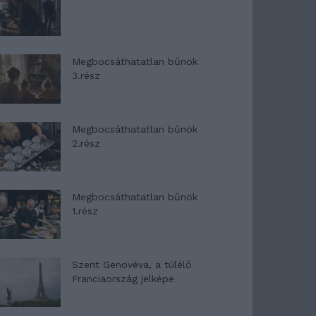
Megbocsáthatatlan bűnök
3.rész
Megbocsáthatatlan bűnök
2.rész
Megbocsáthatatlan bűnök
1.rész
Szent Genovéva, a túlélő
Franciaország jelképe