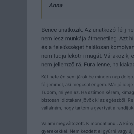
Anna
Bence unatkozik. Az unatkozó férj nem
nem lesz munkája átmenetileg. Azt 
és a felelősséget halálosan komolyan
nem tudja lekötni magát. Várakozik, 
nem jellemző rá. Fura lenne, ha kiak
Két hete én sem járok be minden nap dolgoz
férjemmel, aki megcsal engem. Már jó ideje
Tudom, milyen ez. Ha számon kérem, kimagy
biztosan idiótaként jövök ki az egészből. 
vállalnám, hogy tartom a gyertyát a randijuk
Valami megváltozott. Kimondatlanul. A kénysze
gyerekekkel. Nem kezdett el gyúrni vagy új