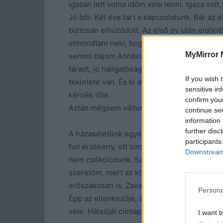
igazán lett volna időm vele lenni. Igaza vo
Jó bőr. Két éve tart a kapcsolatunk. Bár az
biztosan elhúzódott. Az első év után eldönt
elmondtam neki, hogy karácsony után közlö
MyMirror 
semmi bajom Annával, mert jó fej, értelmes
fáradt, jó hallgatóság is. Pazar ötletei van
If you wish 
tekintete van. És ki akarna egy ilyen nézés
sensitive in
kérnék tőle.
confirm you
Aztán mégsem váltunk.
continue se
information 
further disc
A házaséletünk egyébként lapos. Szinte mo
participants
hol érzékeny, ott simogatom. A tarkóján a ha
Downstream 
nem csókolózunk. Szerinte a csókolózást tú
szeretőm, mert az közönségessé tenné. Ped
erőszakosan is. Zavar, hogy túlzottan szol
Persona
Épp az ellenkezője, ami izgatna. Mégsem p
vele. Hátsóját címlapokon lehetne mutogatn
I want t