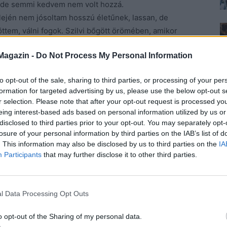
lt, de semmi kedvem nem volt hozzá.
 elején nem jósoltam hosszú életűnek, lassan, de
öttem, válni fogok. Szilvi bőgött örömében, amikor
m otthon, nem folytatom kihűlt házasságom. Nincs
Magazin -
Do Not Process My Personal Information
 feleség, de szenvedélytelen. Remekül főz. Ha nem
nak, de a szeme mindig szomorú. Bánatos kiskutya-
to opt-out of the sale, sharing to third parties, or processing of your per
sel szexelni? Megriaszt. Mintha valami bűnös dolgot
formation for targeted advertising by us, please use the below opt-out s
r selection. Please note that after your opt-out request is processed y
eing interest-based ads based on personal information utilized by us or
disclosed to third parties prior to your opt-out. You may separately opt-
losure of your personal information by third parties on the IAB’s list of
zdulatról mozdulatra ugyanazt tesszük. Tudom, hogy
. This information may also be disclosed by us to third parties on the
IA
jszálakkal játszom kicsit, ettől izgalomba jön. Évek óta
Participants
that may further disclose it to other third parties.
lértékelik. Bezzeg Szilvivel. Sose mondom rá, hogy a
ig szeret. Tudom, mert érezteti velem, olykor
gálatkész. Mindent megtesz, hogy a kedvembe járjon.
l Data Processing Opt Outs
anaszkodom rá, mert pontosan ismer, és a szex bejön
i.
o opt-out of the Sharing of my personal data.