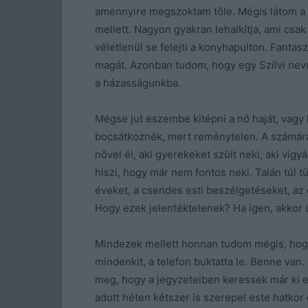
amennyire megszoktam tőle. Mégis látom a te
mellett. Nagyon gyakran lehalkítja, ami csak
véletlenül se felejti a konyhapulton. Fantas
magát. Azonban tudom, hogy egy Szilvi nevű
a házasságunkba.
Mégse jut eszembe kitépni a nő haját, vagy 
bocsátkoznék, mert reménytelen. A számár
nővel él, aki gyerekeket szült neki, aki vigyá
hiszi, hogy már nem fontos neki. Talán túl 
éveket, a csendes esti beszélgetéseket, az e
Hogy ezek jelentéktelenek? Ha igen, akkor 
Mindezek mellett honnan tudom mégis, hogy 
mindenkit, a telefon buktatta le. Benne va
meg, hogy a jegyzeteiben keressek már ki e
adott héten kétszer is szerepel este hatkor