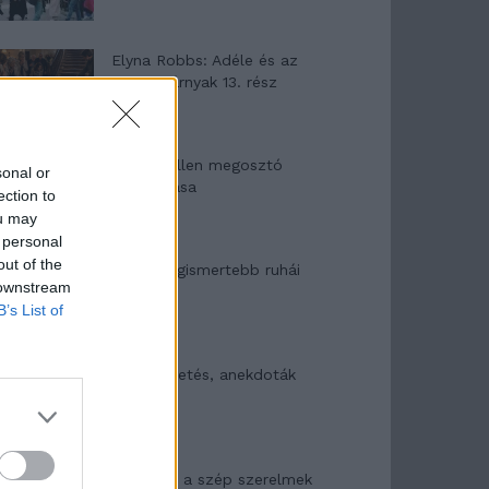
Elyna Robbs: Adéle és az
örökölt árnyak 13. rész
Woody Allen megosztó
sonal or
zsenialitása
ection to
ou may
 personal
out of the
A világ legismertebb ruhái
 downstream
B’s List of
Nyár, nevetés, anekdoták
Panna és a szép szerelmek