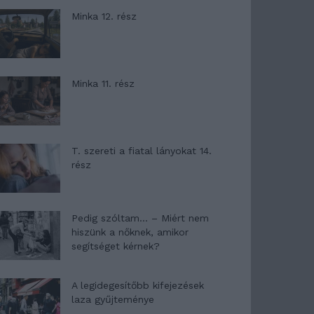
Minka 12. rész
Minka 11. rész
T. szereti a fiatal lányokat 14.
rész
Pedig szóltam… – Miért nem
hiszünk a nőknek, amikor
segítséget kérnek?
A legidegesítőbb kifejezések
laza gyűjteménye