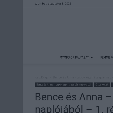
szombat, augusztus 8, 2026
MYMIRROR PÁLYÁZAT
FEMME F
Kezdőlap
Bence és Anna - Lapok egy házaspár napl
Bence és Anna - Lapok egy házaspár naplójából
Ötpercesek
Bence és Anna –
naplójából – 1. r