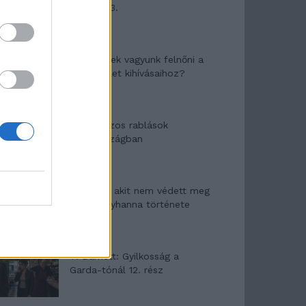
mítosza 3.
Képtelenek vagyunk felnőni a
felnőtt élet kihívásaihoz?
Altatógázos rablások
Olaszországban
A kislány, akit nem védett meg
senki – Lyhanna története
T. Barnett: Gyilkosság a
Garda-tónál 12. rész