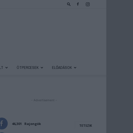
LT
ÖTPERCESEK
ELŐADÁSOK
- Advertisement -
46,301
Rajongók
TETSZIK