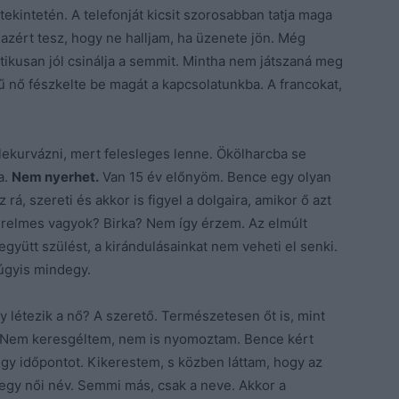
kintetén. A telefonját kicsit szorosabban tatja maga
 azért tesz, hogy ne halljam, ha üzenete jön. Még
ztikusan jól csinálja a semmit. Mintha nem játszaná meg
 nő fészkelte be magát a kapcsolatunkba. A francokat,
lekurvázni, mert felesleges lenne. Ökölharcba se
a.
Nem nyerhet.
Van 15 év előnyöm. Bence egy olyan
z rá, szereti és akkor is figyel a dolgaira, amikor ő azt
türelmes vagyok? Birka? Nem így érzem. Az elmúlt
gyütt szülést, a kirándulásainkat nem veheti el senki.
úgyis mindegy.
létezik a nő? A szerető. Természetesen őt is, mint
n. Nem keresgéltem, nem is nyomoztam. Bence kért
gy időpontot. Kikerestem, s közben láttam, hogy az
 egy női név. Semmi más, csak a neve. Akkor a