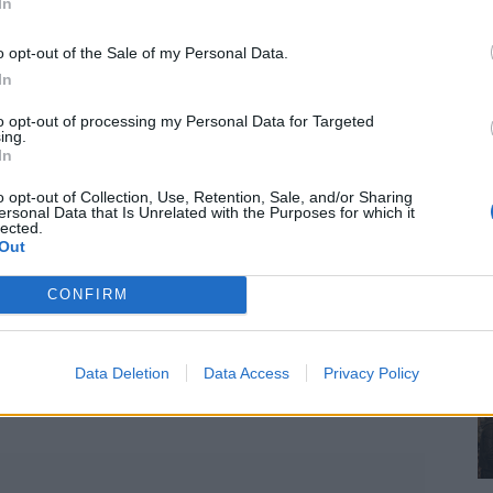
In
okat találok ki, hogy Márk beteg, és Anna nem tud vele
o opt-out of the Sale of my Personal Data.
lgozni. Azt persze nem árulom el, hogy egy ideje ő is
In
 én meg hallgathatnám a nyavalygását. Erre igazán
to opt-out of processing my Personal Data for Targeted
ing.
In
ztalom. A kamaszkor küszöbén kezd elviselhetetlen
o opt-out of Collection, Use, Retention, Sale, and/or Sharing
Csak úgy laza hangnemben, mintha nem is lenne
ersonal Data that Is Unrelated with the Purposes for which it
lected.
g itthon ejtőzni. Felkaptam a fejem és mélyen a
Out
Tettem fel neki a kérdést. Valamit morgott, majd
Tudtam, hogy csak a határaim feszegeti.
CONFIRM
meg rajtam a 44 év. Nem híztam el, a nevetőráncaim
Data Deletion
Data Access
Privacy Policy
elnek meg. Nevetőráncok? Ugyan. Azt azért nem
ájni.