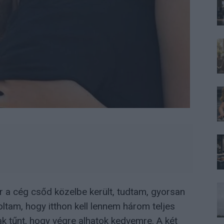
or a cég csőd közelbe került, tudtam, gyorsan
ltam, hogy itthon kell lennem három teljes
ak tűnt, hogy végre alhatok kedvemre. A két