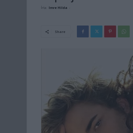
Írta:
Imre Hilda
-
Share