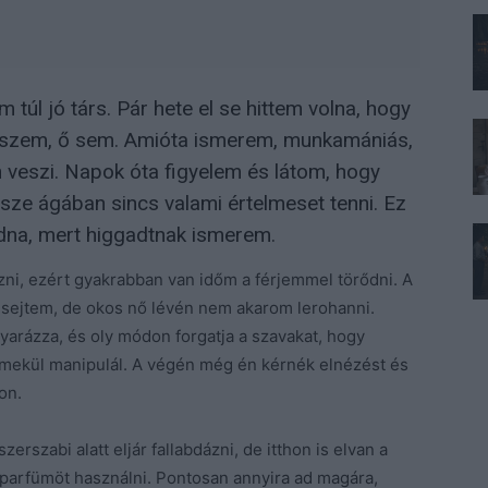
 túl jó társ. Pár hete el se hittem volna, hogy
hiszem, ő sem. Amióta ismerem, munkamániás,
 veszi. Napok óta figyelem és látom, hogy
esze ágában sincs valami értelmeset tenni. Ez
adna, mert higgadtnak ismerem.
ni, ezért gyakrabban van időm a férjemmel törődni. A
 sejtem, de okos nő lévén nem akarom lerohanni.
arázza, és oly módon forgatja a szavakat, hogy
Remekül manipulál. A végén még én kérnék elnézést és
on.
rszabi alatt eljár fallabdázni, de itthon is elvan a
 parfümöt használni. Pontosan annyira ad magára,