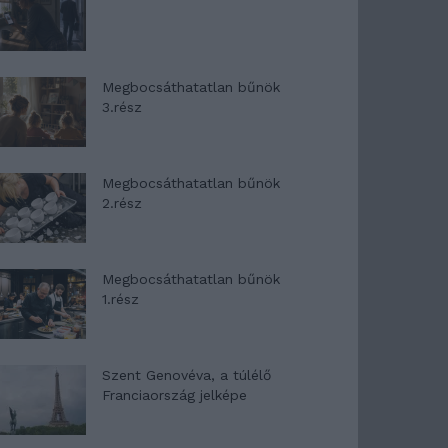
Megbocsáthatatlan bűnök
3.rész
Megbocsáthatatlan bűnök
2.rész
Megbocsáthatatlan bűnök
1.rész
Szent Genovéva, a túlélő
Franciaország jelképe