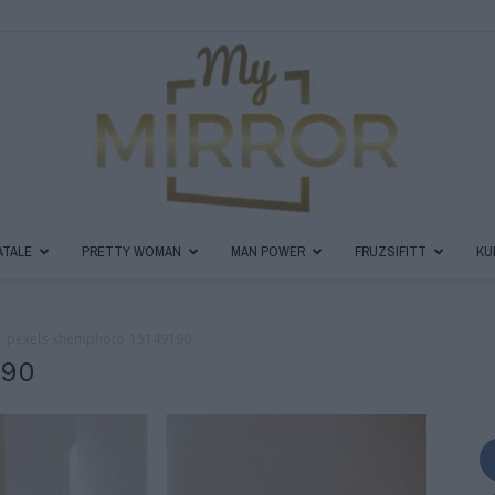
ATALE
PRETTY WOMAN
MAN POWER
FRUZSIFITT
KU
MyMirror
pexels-xhemphoto-15149190
190
Magazin