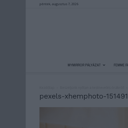
péntek, augusztus 7, 2026
MYMIRROR PÁLYÁZAT
FEMME F
Kezdőlap
Beszéljünk nyíltan a testnevelés órákról!
pexels-xhemphoto-15149