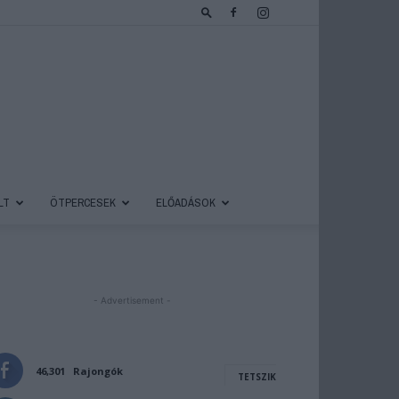
LT
ÖTPERCESEK
ELŐADÁSOK
- Advertisement -
46,301
Rajongók
TETSZIK