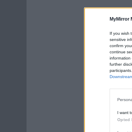
MyMirror 
If you wish 
sensitive in
confirm you
continue se
information 
further disc
participants
Downstream 
Persona
I want t
Opted 