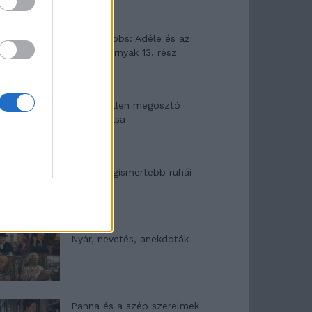
Elyna Robbs: Adéle és az
örökölt árnyak 13. rész
Woody Allen megosztó
zsenialitása
A világ legismertebb ruhái
Nyár, nevetés, anekdoták
Panna és a szép szerelmek