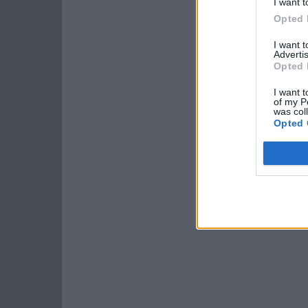
I want t
Opted 
I want 
Advertis
Opted 
I want t
of my P
was col
Opted 