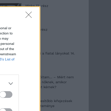
Minka 12. rész
sonal or
Minka 11. rész
ection to
ou may
 personal
out of the
T. szereti a fiatal lányokat 14.
 downstream
rész
B’s List of
Pedig szóltam… – Miért nem
hiszünk a nőknek, amikor
segítséget kérnek?
A legidegesítőbb kifejezések
laza gyűjteménye