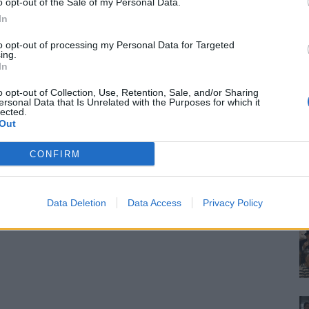
o opt-out of the Sale of my Personal Data.
In
to opt-out of processing my Personal Data for Targeted
ing.
In
o opt-out of Collection, Use, Retention, Sale, and/or Sharing
ersonal Data that Is Unrelated with the Purposes for which it
lected.
Out
CONFIRM
Data Deletion
Data Access
Privacy Policy