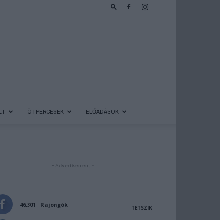
LT
ÖTPERCESEK
ELŐADÁSOK
- Advertisement -
46,301
Rajongók
TETSZIK