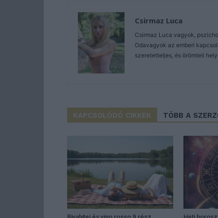
Csirmaz Luca
Csirmaz Luca vagyok, pszicho
Odavagyok az emberi kapcsola
szeretetteljes, és örömteli he
KAPCSOLÓDÓ CIKKEK
TÖBB A SZER
Bivalytej és vino rosso 9.rész
Heti horos