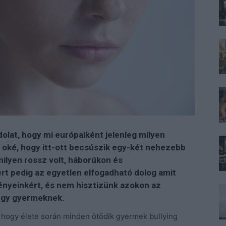
olat, hogy mi európaiként jelenleg milyen
oké, hogy itt-ott becsúszik egy-két nehezebb
ilyen rossz volt, háborúkon és
t pedig az egyetlen elfogadható dolog amit
ényeinkért, és nem hisztizünk azokon az
 egy gyermeknek.
, hogy élete során minden ötödik gyermek bullying