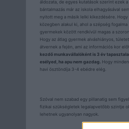
áldozata, de egyes kutatások szerint ezek 
bántalmazás már az iskola elhagyásával sem
nyitott meg a másik lelki kikezdésére. Hogy
közegben alakul ki, ahol a szépség fogalma 
gyermekek között rendkívül magas a szoron
Hogy az átlag gyermek alváshiányos, túletete
átvernek a fején, ami az információs kor elő
kezdő munkavállalóként is 3 év tapasztalat
esélyed, ha apu nem gazdag.
Hogy mindenné
havi ösztöndíja 3-4 ebédre elég.
Szóval nem szabad egy pillanatig sem figye
fizikai szükségletek legalapvetőbb szintje o
lehetnek ugyanolyan nagyok.