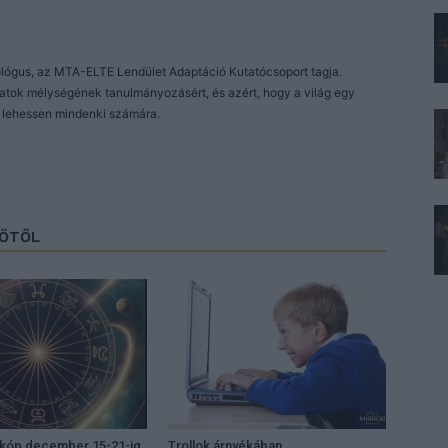
lógus, az MTA-ELTE Lendület Adaptáció Kutatócsoport tagja.
tok mélységének tanulmányozásért, és azért, hogy a világ egy
ly lehessen mindenki számára.
ZŐTŐL
zkóp december 15-21-ig
Trollok árnyékában