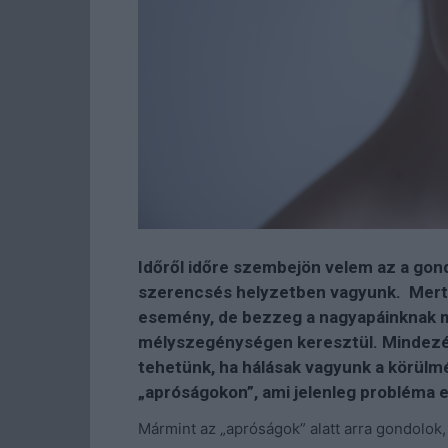
Időről időre szembejön velem az a gond
szerencsés helyzetben vagyunk. Mert 
esemény, de bezzeg a nagyapáinknak m
mélyszegénységen keresztül. Mindezér
tehetünk, ha hálásak vagyunk a körülm
„apróságokon”, ami jelenleg probléma
Mármint az „apróságok” alatt arra gondolok