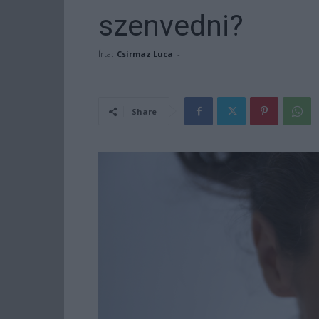
szenvedni?
Írta:
Csirmaz Luca
-
Share