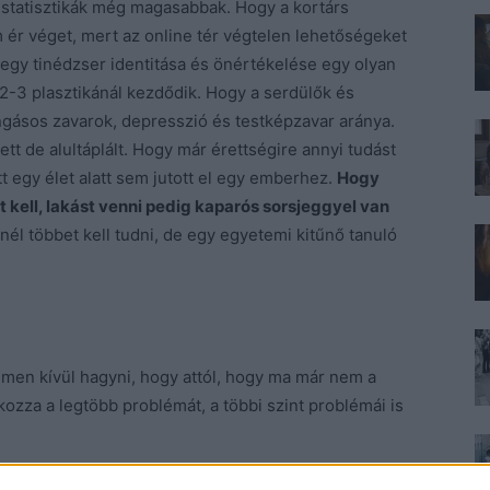
a statisztikák még magasabbak. Hogy a kortárs
 ér véget, mert az online tér végtelen lehetőségeket
 egy tinédzser identitása és önértékelése egy olyan
2-3 plasztikánál kezdődik. Hogy a serdülők és
gásos zavarok, depresszió és testképzavar aránya.
tt de alultáplált. Hogy már érettségire annyi tudást
tt egy élet alatt sem jutott el egy emberhez.
Hogy
 kell, lakást venni pedig kaparós sorsjeggyel van
l többet kell tudni, de egy egyetemi kitűnő tanuló
lmen kívül hagyni, hogy attól, hogy ma már nem a
kozza a legtöbb problémát, a többi szint problémái is