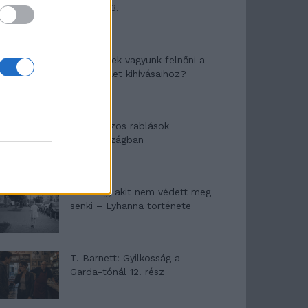
mítosza 3.
Képtelenek vagyunk felnőni a
felnőtt élet kihívásaihoz?
Altatógázos rablások
Olaszországban
A kislány, akit nem védett meg
senki – Lyhanna története
T. Barnett: Gyilkosság a
Garda-tónál 12. rész