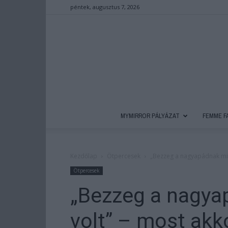
péntek, augusztus 7, 2026
MYMIRROR PÁLYÁZAT
FEMME F
Kezdőlap
Ötpercesek
„Bezzeg a nagyapádnak mil
Ötpercesek
„Bezzeg a nagya
volt” – most akk