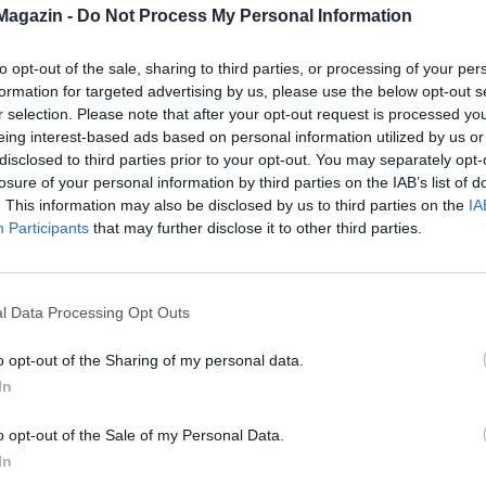
anazokat az agyi áramköröket aktiválja,
Magazin -
Do Not Process My Personal Information
zikai bántalmazás.
to opt-out of the sale, sharing to third parties, or processing of your per
formation for targeted advertising by us, please use the below opt-out s
r selection. Please note that after your opt-out request is processed y
ő élmények nem összehasonlíthatók, és nem lineáris
eing interest-based ads based on personal information utilized by us or
nek.
disclosed to third parties prior to your opt-out. You may separately opt-
losure of your personal information by third parties on the IAB’s list of
em bármivel is könnyebb lenne azért, mert van olyan
. This information may also be disclosed by us to third parties on the
IA
Participants
that may further disclose it to other third parties.
i több szociálisan elfogadott indokot fel tud írni a
gy elkezdjünk másképp gondolkodni a lelki egészségről,
 akkor
ne bizonyítani próbáljuk neki, hogy de, ő
l Data Processing Opt Outs
 meg.
Ne vicceljük el, ne tereljük a témát, hanem álljunk
 ilyesmi a terápia lényege is: az ember elmondhatja a
o opt-out of the Sharing of my personal data.
ggetlenül attól, hogy annak mennyire van köze a
In
zzel, mert a terapeuta ezt a negatív lelkibatyut segít
 őszinte lehetek, aki ítélkezés és tanácsadás helyett
o opt-out of the Sale of my Personal Data.
adabb leszek. És sosem késő, hogy mi legyünk ez az egy
In