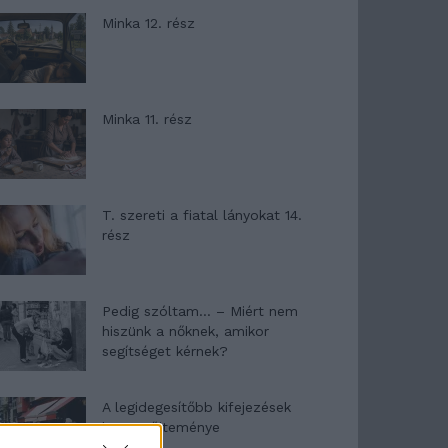
Minka 12. rész
Minka 11. rész
T. szereti a fiatal lányokat 14.
rész
Pedig szóltam… – Miért nem
hiszünk a nőknek, amikor
segítséget kérnek?
A legidegesítőbb kifejezések
laza gyűjteménye