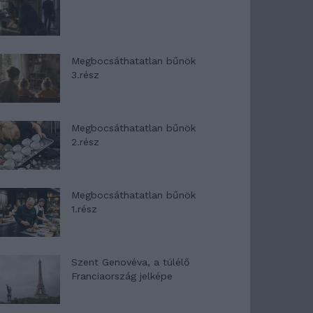
Megbocsáthatatlan bűnök
3.rész
Megbocsáthatatlan bűnök
2.rész
Megbocsáthatatlan bűnök
1.rész
Szent Genovéva, a túlélő
Franciaország jelképe