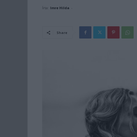
Írta:
Imre Hilda
-
Share