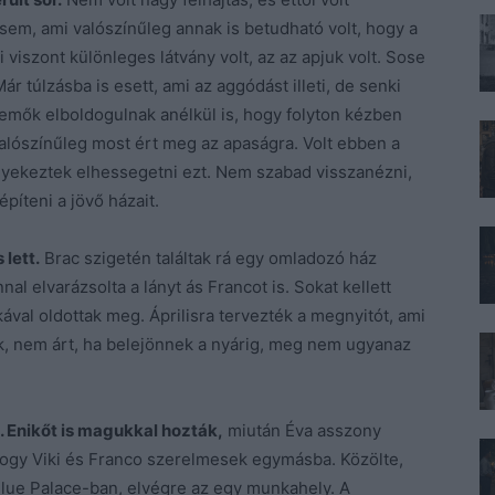
sem, ami valószínűleg annak is betudható volt, hogy a
 viszont különleges látvány volt, az az apjuk volt. Sose
r túlzásba is esett, ami az aggódást illeti, de senki
mők elboldogulnak anélkül is, hogy folyton kézben
 valószínűleg most ért meg az apaságra. Volt ebben a
yekeztek elhessegetni ezt. Nem szabad visszanézni,
píteni a jövő házait.
lett.
Brac szigetén találtak rá egy omladozó ház
l elvarázsolta a lányt ás Francot is. Sokat kellett
kával oldottak meg. Áprilisra tervezték a megnyitót, ami
k, nem árt, ha belejönnek a nyárig, meg nem ugyanaz
. Enikőt is magukkal hozták,
miután Éva asszony
 hogy Viki és Franco szerelmesek egymásba. Közölte,
lue Palace-ban, elvégre az egy munkahely. A