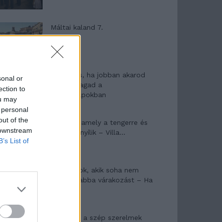
Máltai kaland 7.
10 tanács, ha jobban akarod
sonal or
érezni magad a
ection to
hétköznapokban
ou may
 personal
out of the
Egy ház, amely a tengerre és
 downstream
a fényre nyílik – Villa...
B’s List of
A családok, akik soha nem
hagyták abba várakozást – Ha
egy...
Panna és a szép szerelmek