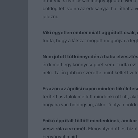
ettől Viki szíve lassan megnyugodott. Néha 
boldog lett volna az édesanyja, ha láthatta v
jelezni.
Viki egyetlen ember miatt aggódott csak, é
tudta, hogy a látszat mögött megbújva a leg
Nem jutott túl könnyedén a baba elvesztés
érdemelt egy könnycseppet sem. Tudta ezt E
neki. Talán jobban szerette, mint kellett vol
És azon az áprilisi napon minden tökéletese
terített asztalok mellett mindenki ott ült, ak
hogy ha van boldogság, akkor ő olyan boldo
Enikő épp italt töltött mindenkinek, amiko
veszi róla a szemét.
Elmosolyodott és bízot
begyógyul majd.