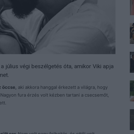
 a július végi beszélgetés óta, amikor Viki apja
met.
z öccse,
aki akkora hanggal érkezett a világra, hogy
. Nagyon fura érzés volt kézben tartani a csecsemőt,
tt.
ült sor.
Nem volt nagy felhajtás, és ettől volt