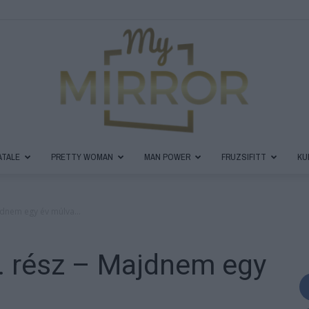
ATALE
PRETTY WOMAN
MAN POWER
FRUZSIFITT
KU
MyMirror
ajdnem egy év múlva…
. rész – Majdnem egy
Magazin