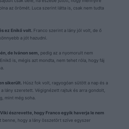
sajdult csak bele, ha eszébe jutott, hogy mennyire
olna az örömét. Luca szerint látta is, csak nem tudta
s ez Enikő volt.
Franco szerint a lány jól volt, de ő
könnyebb a jót hazudni.
én, de Ivánon sem,
pedig az a nyomorult nem
nikő is, mégis azt mondta, nem tehet róla, hogy fáj
na.
n sikerült.
Húsz fok volt, ragyogóan sütött a nap és a
it a lány szeretett. Végignézett rajtuk és arra gondolt,
g, mint még soha.
r Viki észrevette, hogy Franco egyik haverja le nem
t benne, hogy a lány összetört szíve egyszer