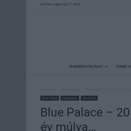
péntek, augusztus 7, 2026
MYMIRROR PÁLYÁZAT
FEMME F
Kezdőlap
Blue Palace
Blue Palace – 20. rész – M
Blue Palace
Ötpercesek
Sorozatok
Blue Palace – 20
év múlva…