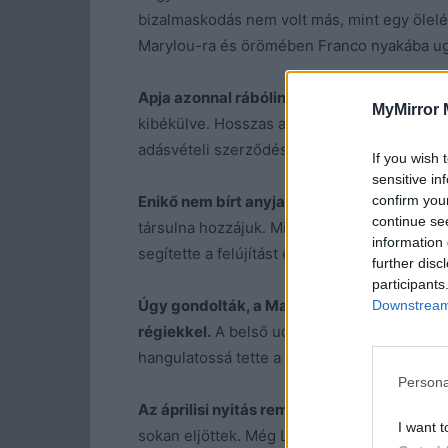
bizalmaskodás nem volt más, mint egy ölelés. 
Marylou-ra és örömében Franco nyakába ug
Apja azonnal rábólintott.
Tetszett neki a kif
MyMirror 
kibékülve. Hosszas alkudozás után kifizette 
adásvételi szerződést. A lány azt sem tudt
If you wish 
sensitive in
confirm you
Enikő nem bírt anyja mellett maradni,
és me
continue se
társulna hozzájuk. Mivel mindketten kedvelt
information 
segítette a felújítást és a hely csinosítgatásá
further disc
participants
Úgy gondolták, a Marylou olyan hely lesz, 
Downstream 
régiekkel.
A belső udvar hűvössége, a lugas
hangulatossá tette a helyet.
Persona
Az áprilisi nyitás remekül sikerült,
bár kevés
I want t
sokan eljöttek. Még Luca is megérkezett a f