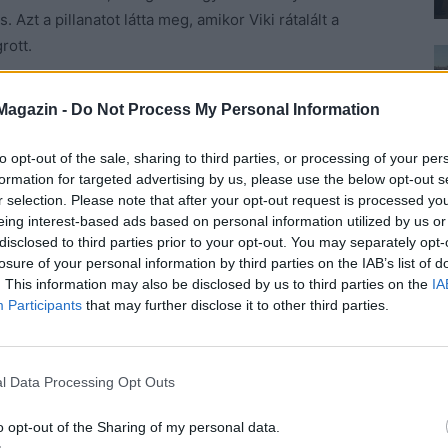
Azt a pillanatot látta meg, amikor Viki rátalált a
rott.
orratlan hely, a sziget, csak a nevével nem volt
Magazin -
Do Not Process My Personal Information
a helyet és Viki születésnapjára átnyújtotta az
a, hová legyen örömében.
to opt-out of the sale, sharing to third parties, or processing of your per
formation for targeted advertising by us, please use the below opt-out s
r selection. Please note that after your opt-out request is processed y
gkérdezte a szerelmespárt, mit szólnának, ha
eing interest-based ads based on personal information utilized by us or
ék a lányt, azonnal igent mondtak. Az enyhe tél sokban
disclosed to third parties prior to your opt-out. You may separately opt-
t.
losure of your personal information by third parties on the IAB’s list of
. This information may also be disclosed by us to third parties on the
IA
ami kortalan és elegyíti a modern elképzeléseket a
Participants
that may further disclose it to other third parties.
 és a kőfalakon futó vadszőlő még inkább
l Data Processing Opt Outs
 turista volt, ők mégis nagyon örültek annak, hogy
o opt-out of the Sharing of my personal data.
érjével meg a gyerekekkel. Mindentől el volt