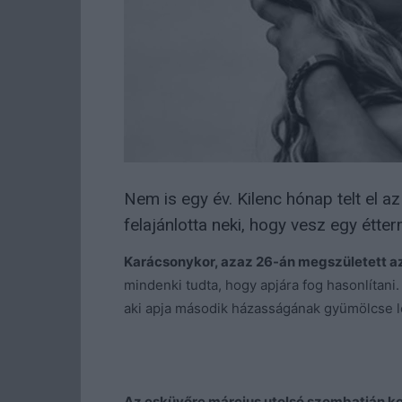
Nem is egy év. Kilenc hónap telt el az
felajánlotta neki, hogy vesz egy étter
Karácsonykor, azaz 26-án megszületett a
mindenki tudta, hogy apjára fog hasonlítani
aki apja második házasságának gyümölcse le
Az esküvőre március utolsó szombatján ker