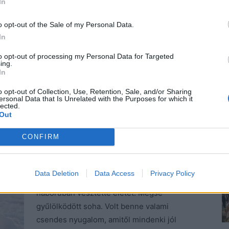
In
 túlzás, de a negyedik gyerekét várja. Gratuláltak neki,
tikusan bátor, mert a másik három kész ördögfióka
o opt-out of the Sale of my Personal Data.
In
to opt-out of processing my Personal Data for Targeted
Franco készítette a megnyitóra a menüt,
ing.
In
és nem lehetett rá mást mondani, mint azt,
hogy remekelt. Nemcsak az étel, a fiú is
o opt-out of Collection, Use, Retention, Sale, and/or Sharing
ersonal Data that Is Unrelated with the Purposes for which it
maga volt a tökély. Viki el sem tudta hinni,
lected.
hogy volt idő, amikor nem volt belé olyan
Out
szerelmes, amilyen majd egy évvel később.
CONFIRM
Ha volt ember a világon, akire mindig
számíthatott, akkor ez a srác volt, akinek
nem volt könnyű élete, hisz kiderült, hogy
Data Deletion
Data Access
Privacy Policy
apja a régi Jugoszlávia széthullásakor, a
háborúban vesztette életét. Mégse
gyűlölködött soha. Volt benne valami
csendes nyugalom, amitől mindenki jól