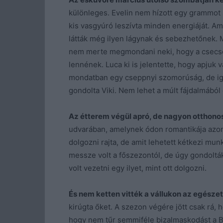
különleges. Evelin nem hízott egy grammot 
kis vasgyúró leszívta minden energiáját. Ami
látták még ilyen lágynak és sebezhetőnek. Má
nem merte megmondani neki, hogy a csecse
lennének. Luca ki is jelentette, hogy apjuk
mondatban egy cseppnyi szomorúság, de ig
gondolta Viki. Nem lehet a múlt fájdalmából é
Az étterem végül apró, de nagyon otthonos 
udvarában, amelynek ódon romantikája azonna
dolgozni rajta, de amit lehetett kétkezi mun
messze volt a főszezontól, de úgy gondoltá
volt vezetni egy ilyet, mint ott dolgozni.
És nem ketten vitték a vállukon az egészet
kirúgta őket. A szezon végére jött csak rá,
hogy nem tűr semmiféle bizalmaskodást a B