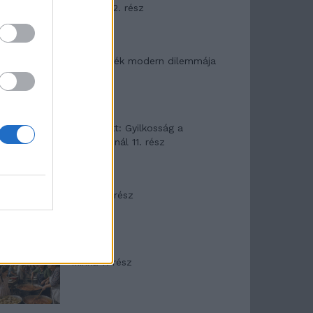
mítosza 2. rész
Az ereklyék modern dilemmája
T. Barnett: Gyilkosság a
Garda-tónál 11. rész
Minka 8. rész
Minka 7. rész