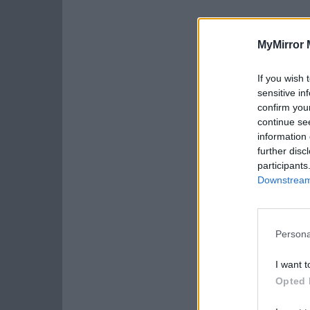
MyMirror 
If you wish 
sensitive in
confirm you
continue se
information 
further disc
participants
Downstream 
Persona
I want t
Opted 