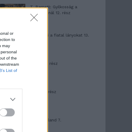
T. Barnett: Gyilkosság a
Garda-tónál 12. rész
sonal or
T. szereti a fiatal lányokat 13.
ection to
rész
ou may
 personal
out of the
Minka 10. rész
 downstream
B’s List of
Minka 9. rész
Máltai kaland 7.