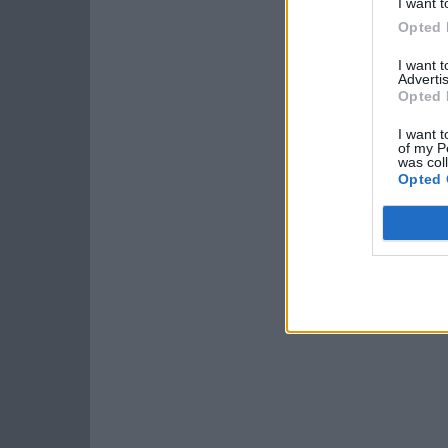
I want t
Opted 
I want 
Advertis
Opted 
I want t
of my P
was col
Opted 