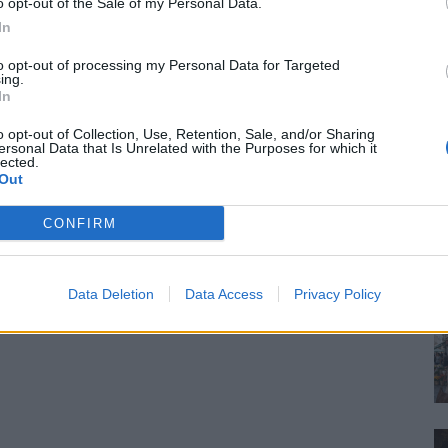
o opt-out of the Sale of my Personal Data.
In
to opt-out of processing my Personal Data for Targeted
ing.
In
o opt-out of Collection, Use, Retention, Sale, and/or Sharing
ersonal Data that Is Unrelated with the Purposes for which it
lected.
Out
CONFIRM
Data Deletion
Data Access
Privacy Policy