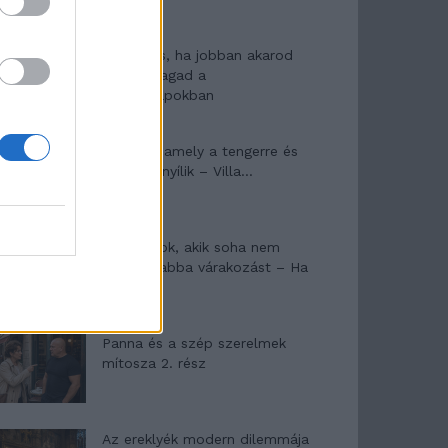
10 tanács, ha jobban akarod
érezni magad a
hétköznapokban
Egy ház, amely a tengerre és
a fényre nyílik – Villa...
A családok, akik soha nem
hagyták abba várakozást – Ha
egy...
Panna és a szép szerelmek
mítosza 2. rész
Az ereklyék modern dilemmája