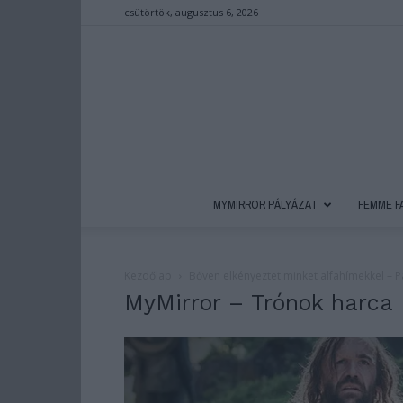
csütörtök, augusztus 6, 2026
MYMIRROR PÁLYÁZAT
FEMME F
Kezdőlap
Bőven elkényeztet minket alfahímekkel – P
MyMirror – Trónok harca