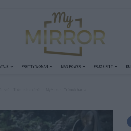
ATALE
PRETTY WOMAN
MAN POWER
FRUZSIFITT
KU
MyMirror
ár szó a Trónok harcáról
MyMirror - Trónok harca
Magazin