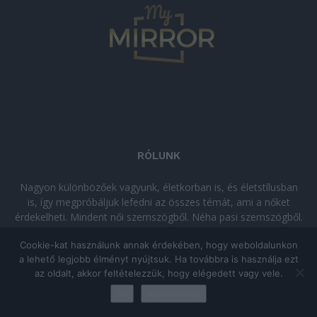
RÓLUNK
Nagyon különbözőek vagyunk, életkorban is, és életstílusban
is, így megpróbáljuk lefedni az összes témát, ami a nőket
érdekelheti. Mindent női szemszögből. Néha pasi szemszögből.
Néha komolyan, néha szórakozva. Olvass minket, ha egy kis
Cookie-kat használunk annak érdekében, hogy weboldalunkon
kikapcsolódásra vágysz!
a lehető legjobb élményt nyújtsuk. Ha továbbra is használja ezt
az oldalt, akkor feltételezzük, hogy elégedett vagy vele.
© Copyright 2026 - mymirror.hu
ADATKEZELÉSI TÁJÉKOZTATÓ
|
Ok
Adatkezelés
Impresszum