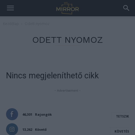
Kezdőlap
Odett nyomoz
ODETT NYOMOZ
Nincs megjeleníthető cikk
- Advertisement -
46,301
Rajongók
TETSZIK
13,262
Követő
KÖVETÉS