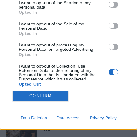
I want to opt-out of the Sharing of my
Máltai kaland 7.
personal data.
Opted In
I want to opt-out of the Sale of my
Personal Data.
Opted In
10 tanács, ha jobban akarod érezni magad
a hétköznapokban
I want to opt-out of processing my
Personal Data for Targeted Advertising.
Opted In
Egy ház, amely a tengerre és a fényre
I want to opt-out of Collection, Use,
Retention, Sale, and/or Sharing of my
nyílik – Villa...
Personal Data that Is Unrelated with the
Purposes for which it was collected.
Opted Out
A családok, akik soha nem hagyták abba
CONFIRM
várakozást – Ha egy...
Data Deletion
Data Access
Privacy Policy
Panna és a szép szerelmek mítosza 2.
rész