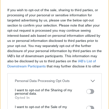
Odett nyomoz – 15. rész – Az új főnök
Imre Hilda
If you wish to opt-out of the sale, sharing to third parties, or
processing of your personal or sensitive information for
targeted advertising by us, please use the below opt-out
"Ahogy lassan mindenki elköszönt, Odett kikísérte
section to confirm your selection. Please note that after your
Miklóst. Odabújt hozzá és erős karjai között csak
opt-out request is processed you may continue seeing
egy dolog járt eszében: remélte, hogy ő sokkal
interest-based ads based on personal information utilized by
jobban választ, mint az anyja. De erre senki nem
us or personal information disclosed to third parties prior to
adhatta meg a választ előre. A nap már
your opt-out. You may separately opt-out of the further
disclosure of your personal information by third parties on the
lenyugodott...
IAB’s list of downstream participants. This information may
also be disclosed by us to third parties on the
IAB’s List of
Tovább
Downstream Participants
that may further disclose it to other
third parties.
Personal Data Processing Opt Outs
I want to opt-out of the Sharing of my
personal data.
Opted In
I want to opt-out of the Sale of my