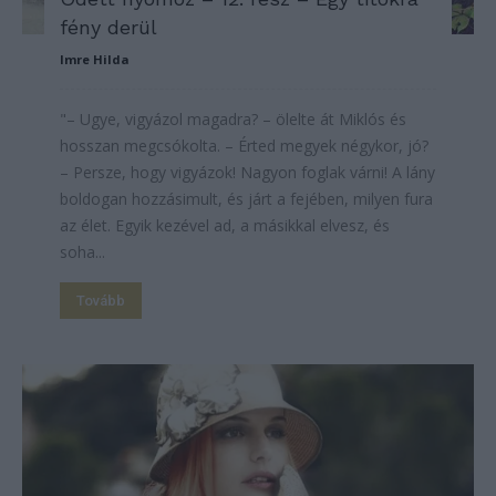
fény derül
Imre Hilda
"– Ugye, vigyázol magadra? – ölelte át Miklós és
hosszan megcsókolta. – Érted megyek négykor, jó?
– Persze, hogy vigyázok! Nagyon foglak várni! A lány
boldogan hozzásimult, és járt a fejében, milyen fura
az élet. Egyik kezével ad, a másikkal elvesz, és
soha...
Tovább