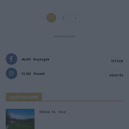
1
2
- Advertisement -
46,301
Rajongók
TETSZIK
13,262
Követő
KÖVETÉS
LEGFRISSEBB
Minka 14. rész