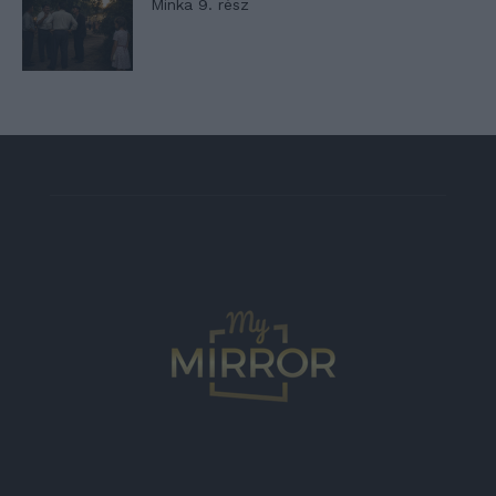
Minka 9. rész