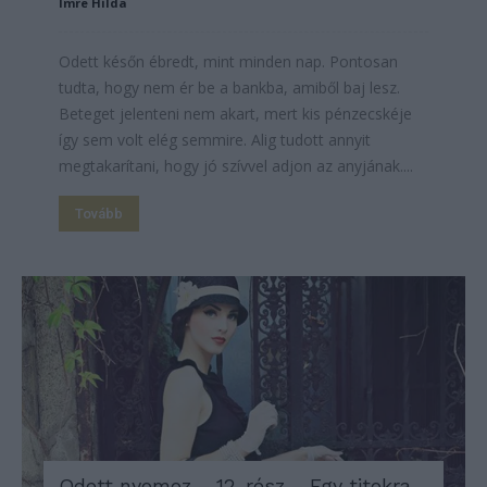
Imre Hilda
Odett későn ébredt, mint minden nap. Pontosan
tudta, hogy nem ér be a bankba, amiből baj lesz.
Beteget jelenteni nem akart, mert kis pénzecskéje
így sem volt elég semmire. Alig tudott annyit
megtakarítani, hogy jó szívvel adjon az anyjának....
Tovább
Odett nyomoz – 12. rész – Egy titokra