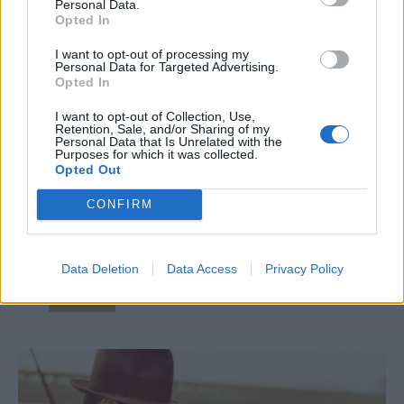
Personal Data.
Opted In
Odett nyomoz – 5. rész – A titokzatos
I want to opt-out of processing my
Personal Data for Targeted Advertising.
levél
Opted In
Imre Hilda
I want to opt-out of Collection, Use,
Retention, Sale, and/or Sharing of my
Personal Data that Is Unrelated with the
– Azt hiszem, kérek még egy kávét, és utána kérem,
Purposes for which it was collected.
Opted Out
mondjon el mindent részletesen. Volt már részem
pár ilyen ügyben, de még soha találkoztam ilyen
CONFIRM
csinos szemtanúval. – Ne hozzon zavarba! Inkább
figyeljen! – mondta szigorúan Odett. – Közben
játékosan nevetett a...
Data Deletion
Data Access
Privacy Policy
Tovább