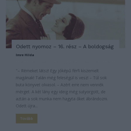
Odett nyomoz – 16. rész – A boldogság
Imre Hilda
"– Rémeket látsz! Egy jóképű férfi kiszemelt
magának! Talán még feleségül is vesz! – Túl sok
buta könyvet olvasol. – Azért erre nem vennék
mérget. A két lány egy ideig még sutyorgott, de
aztán a sok munka nem hagyta őket ábrándozni.
Odett újra...
Tovább