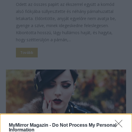
Odett az összes papírt az ékszerrel együtt a komód
alsó fiókjába süllyesztette és néhány párnahuzattal
letakarta. Eldöntötte, anyját egyelőre nem avatja be,
gyenge a szíve, minek idegeskedne feleslegesen.
Kibontotta hosszú, lágy hullámos haját, és hagyta,
hogy szétterüljön a párnán,...
Tovább
MyMirror Magazin -
Do Not Process My Personal
Information