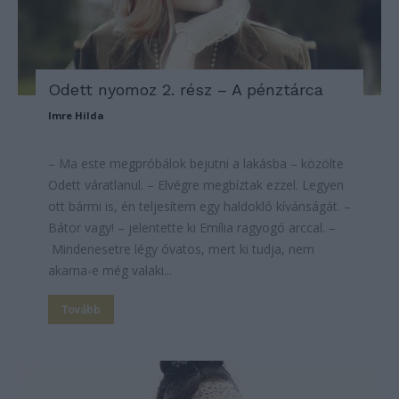
Odett nyomoz 2. rész – A pénztárca
Imre Hilda
– Ma este megpróbálok bejutni a lakásba – közölte
Odett váratlanul. – Elvégre megbíztak ezzel. Legyen
ott bármi is, én teljesítem egy haldokló kívánságát. –
Bátor vagy! – jelentette ki Emília ragyogó arccal. –
Mindenesetre légy óvatos, mert ki tudja, nem
akarna-e még valaki...
Tovább