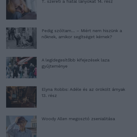
T. szereti a fiatal lányokat 14. rész
Pedig szóltam… – Miért nem hiszünk a
nőknek, amikor segítséget kérnek?
A legidegesítőbb kifejezések laza
gyűjteménye
Elyna Robbs: Adéle és az örökölt árnyak
13. rész
Woody Allen megosztó zsenialitása