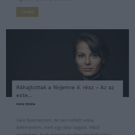
Tovább
Ráhajtottak a férjemre 4. rész – Az az
este…
Imre Hilda
Sára Belementem, de nem kellett volna.
Belementem, mert egy ökör vagyok. Miből
gondoltam, hogy ennyire modern gondolkodású