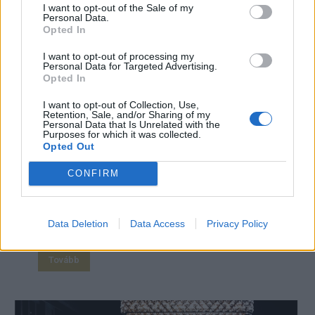
I want to opt-out of the Sale of my
Personal Data.
Opted In
I want to opt-out of processing my
Personal Data for Targeted Advertising.
Opted In
Ráhajtottak a férjemre – Az est vége…
– 8. rész
I want to opt-out of Collection, Use,
Retention, Sale, and/or Sharing of my
Imre Hilda
Personal Data that Is Unrelated with the
Purposes for which it was collected.
Opted Out
Robi Ez a nő meg, hogy kerül ide? Biztos, hogy nem
CONFIRM
véletlenül jelent meg. Na, nehogy már elhiggyem,
hogy pont most és pont itt kell összefutnom vele!
Sára madárnak néz? Nem bízik bennem és rám küldi
Data Deletion
Data Access
Privacy Policy
ezt a kotnyeles, undok...
Tovább