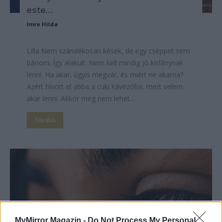
este…
Imre Hilda
Lilla Nem szándékosan kések, de egy cseppet sem
bánom. Így alakult. Nem kell mindig jó kislánynak
lenni. Ha akar, úgyis megvár, és miért ne akarna?
Azért hívott el abba a cuki kávézóba, mert velem
akar lenni. Akkor meg nem lehet...
Tovább
MyMirror Magazin -
Do Not Process My Personal