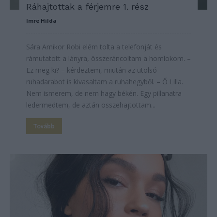
Ráhajtottak a férjemre 1. rész
Imre Hilda
Sára Amikor Robi elém tolta a telefonját és
rámutatott a lányra, összeráncoltam a homlokom. –
Ez meg ki? – kérdeztem, miután az utolsó
ruhadarabot is kivasaltam a ruhahegyből. – Ő Lilla.
Nem ismerem, de nem hagy békén. Egy pillanatra
ledermedtem, de aztán összehajtottam...
Tovább