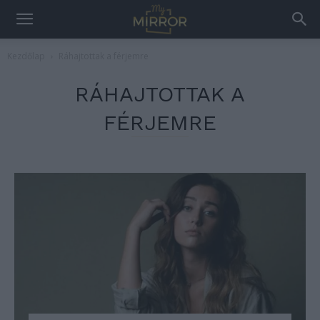
Kezdőlap
Ráhajtottak a férjemre
RÁHAJTOTTAK A
FÉRJEMRE