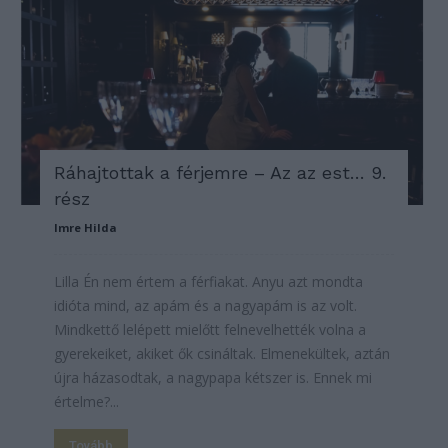
Ráhajtottak a férjemre – Az az est… 9.
rész
Imre Hilda
Lilla Én nem értem a férfiakat. Anyu azt mondta
idióta mind, az apám és a nagyapám is az volt.
Mindkettő lelépett mielőtt felnevelhették volna a
gyerekeiket, akiket ők csináltak. Elmenekültek, aztán
újra házasodtak, a nagypapa kétszer is. Ennek mi
értelme?...
Tovább