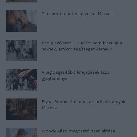
T. szereti a fiatal lányokat 14. rész
Pedig szóltam… – Miért nem hiszünk a
nőknek, amikor segítséget kérnek?
A legidegesítőbb kifejezések laza
gyűjteménye
Elyna Robbs: Adéle és az örökölt árnyak
13. rész
Woody Allen megosztó zsenialitása