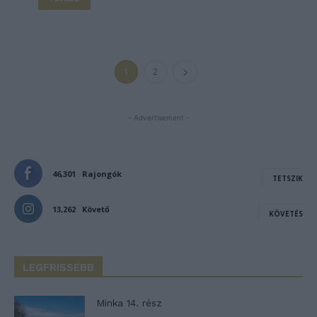
1
2
- Advertisement -
46,301
Rajongók
TETSZIK
13,262
Követő
KÖVETÉS
LEGFRISSEBB
Minka 14. rész