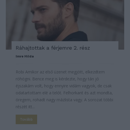
Ráhajtottak a férjemre 2. rész
Imre Hilda
Robi Amikor az első üzenet megjött, elkezdtem
röhögni. Bence meg is kérdezte, hogy tán jó
éjszakám volt, hogy ennyire vidám vagyok, de csak
odatartottam elé a telót. Felhorkant és azt mondta,
öregem, rohadt nagy mázlista vagy. A sorozat többi
részét itt...
Tovább