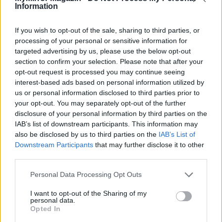
Information
Ráhajtottak a férjemre – Az est vége…
If you wish to opt-out of the sale, sharing to third parties, or
7. rész
processing of your personal or sensitive information for
Imre Hilda
targeted advertising by us, please use the below opt-out
section to confirm your selection. Please note that after your
opt-out request is processed you may continue seeing
Sára Ismerem Beát, nem fog megállni a
interest-based ads based on personal information utilized by
megfigyelésnél. Nem akarom őt belekeverni, ezért
us or personal information disclosed to third parties prior to
tetszik is az ötlete, meg nem is. Talán nekem
your opt-out. You may separately opt-out of the further
kellene odamennem és a saját szememmel látnom
disclosure of your personal information by third parties on the
az egészet? Nem, azt nem bírnám ki, mert
IAB’s list of downstream participants. This information may
also be disclosed by us to third parties on the
IAB’s List of
ráborítanám az asztalt...
Downstream Participants
that may further disclose it to other
third parties.
Tovább
Personal Data Processing Opt Outs
I want to opt-out of the Sharing of my
personal data.
Opted In