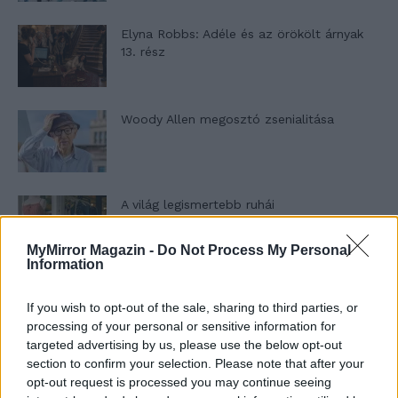
Elyna Robbs: Adéle és az örökölt árnyak
13. rész
Woody Allen megosztó zsenialitása
A világ legismertebb ruhái
MyMirror Magazin -
Do Not Process My Personal
Information
Nyár, nevetés, anekdoták
If you wish to opt-out of the sale, sharing to third parties, or
processing of your personal or sensitive information for
targeted advertising by us, please use the below opt-out
section to confirm your selection. Please note that after your
Panna és a szép szerelmek mítosza 3.
opt-out request is processed you may continue seeing