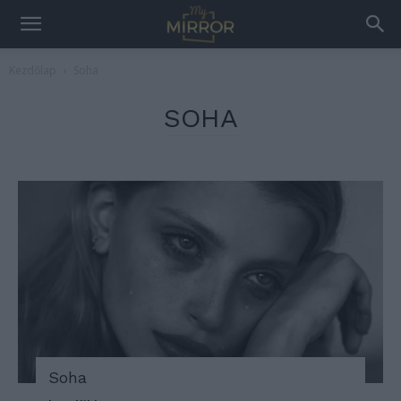
Kezdőlap
Soha
SOHA
Soha