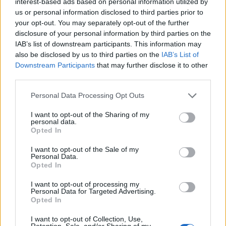
interest-based ads based on personal information utilized by
us or personal information disclosed to third parties prior to
your opt-out. You may separately opt-out of the further
disclosure of your personal information by third parties on the
Képtelenek vagyunk felnőni a felnőtt élet
IAB’s list of downstream participants. This information may
kihívásaihoz?
also be disclosed by us to third parties on the
IAB’s List of
Downstream Participants
that may further disclose it to other
third parties.
Altatógázos rablások Olaszországban
Personal Data Processing Opt Outs
I want to opt-out of the Sharing of my
personal data.
Opted In
A kislány, akit nem védett meg senki –
Lyhanna története
I want to opt-out of the Sale of my
Personal Data.
Opted In
T. Barnett: Gyilkosság a Garda-tónál 12.
I want to opt-out of processing my
rész
Personal Data for Targeted Advertising.
Opted In
I want to opt-out of Collection, Use,
Retention, Sale, and/or Sharing of my