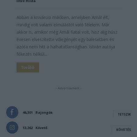
Imre Hilda
Abban a kisvárosi miliőben, amelyben Amál élt,
mindig volt valami elmúlástól való félelem. Már
akkor is, amikor még Amál fiatal volt, hisz alig húsz
évesen elveszítette vőlegényét egy balesetben és
azóta nem hitt a halhatatlanságban. István autója
fékezés nélkül...
Tovább
- Advertisement -
46,301
Rajongók
TETSZIK
13,262
Követő
KÖVETÉS