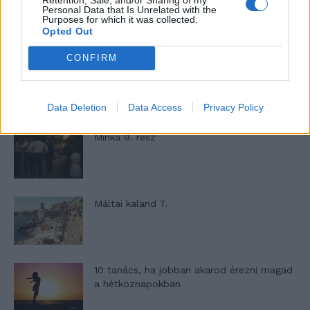
T. szereti a fiatal lányokat 13. rész
Personal Data that Is Unrelated with the
Purposes for which it was collected.
Opted Out
CONFIRM
Minka 10. rész
Data Deletion
Data Access
Privacy Policy
Minka 9. rész
Máltai kaland 7.
10 tanács, ha jobban akarod érezni magad
a hétköznapokban