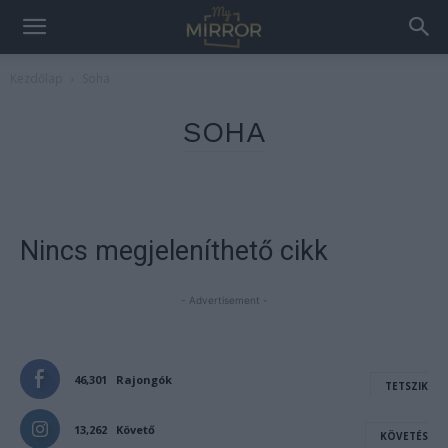
Kezdőlap
Soha
SOHA
Nincs megjeleníthető cikk
- Advertisement -
46,301
Rajongók
TETSZIK
13,262
Követő
KÖVETÉS