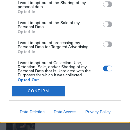
I want to opt-out of the Sharing of my
Elyna Robbs: Adéle és az örökölt árnyak
personal data.
13. rész
Opted In
I want to opt-out of the Sale of my
Personal Data.
Opted In
Woody Allen megosztó zsenialitása
I want to opt-out of processing my
Personal Data for Targeted Advertising.
Opted In
A világ legismertebb ruhái
I want to opt-out of Collection, Use,
Retention, Sale, and/or Sharing of my
Personal Data that Is Unrelated with the
Purposes for which it was collected.
Opted Out
Nyár, nevetés, anekdoták
CONFIRM
Data Deletion
Data Access
Privacy Policy
Panna és a szép szerelmek mítosza 3.