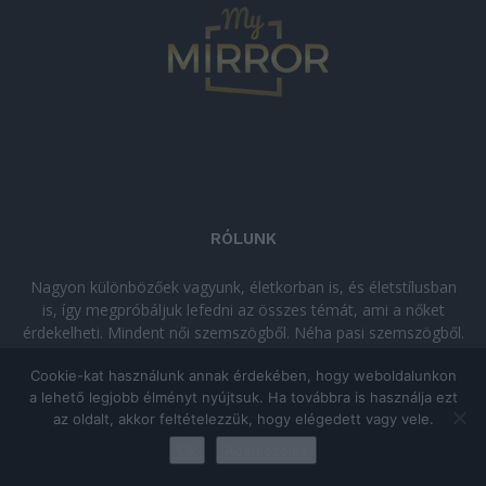
RÓLUNK
Nagyon különbözőek vagyunk, életkorban is, és életstílusban
is, így megpróbáljuk lefedni az összes témát, ami a nőket
érdekelheti. Mindent női szemszögből. Néha pasi szemszögből.
Néha komolyan, néha szórakozva. Olvass minket, ha egy kis
Cookie-kat használunk annak érdekében, hogy weboldalunkon
kikapcsolódásra vágysz!
a lehető legjobb élményt nyújtsuk. Ha továbbra is használja ezt
az oldalt, akkor feltételezzük, hogy elégedett vagy vele.
© Copyright 2026 - mymirror.hu
ADATKEZELÉSI TÁJÉKOZTATÓ
|
Ok
Adatkezelés
Impresszum