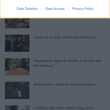
Data Deletion
Data Access
Privacy Policy
Nyár, nevetés, anekdoták
Panna és a szép szerelmek mítosza 3.
Képtelenek vagyunk felnőni a felnőtt élet
kihívásaihoz?
Altatógázos rablások Olaszországban
A kislány, akit nem védett meg senki –