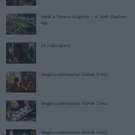
Halál a Tresco-szigeten – A Josh Clayton-
ügy
Öt másodperc
Megbocsáthatatlan bűnök 3.rész
Megbocsáthatatlan bűnök 2.rész
Megbocsáthatatlan bűnök 1.rész