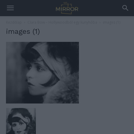
Kezdőlap
Clara Bow – Hollywoodból egy kunyhóba
images (1)
images (1)