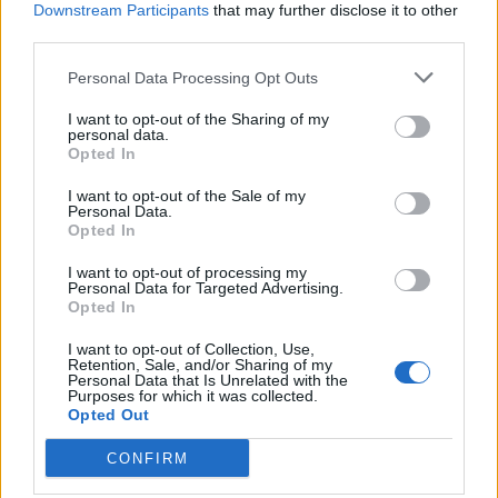
Downstream Participants
that may further disclose it to other
Pedig szóltam… – Miért nem hiszünk a
third parties.
nőknek, amikor segítséget kérnek?
Personal Data Processing Opt Outs
I want to opt-out of the Sharing of my
A legidegesítőbb kifejezések laza
personal data.
Opted In
gyűjteménye
I want to opt-out of the Sale of my
Personal Data.
Opted In
Elyna Robbs: Adéle és az örökölt árnyak
13. rész
I want to opt-out of processing my
Personal Data for Targeted Advertising.
Opted In
Woody Allen megosztó zsenialitása
I want to opt-out of Collection, Use,
Retention, Sale, and/or Sharing of my
Personal Data that Is Unrelated with the
Purposes for which it was collected.
Opted Out
A világ legismertebb ruhái
CONFIRM