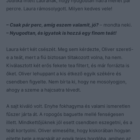
Juditka intett Laurának, hogy nyugodtan hátra mehet pár
percre. Laura rámosolygott. Milyen kedves vele!
– Csak pár perc, amíg eszem valamit, jó?
– mondta neki.
– Nyugodtan, és igyatok is hozzá egy finom teát!
Laura kért két csészét. Meg sem kérdezte, Oliver szereti-
e a teát, mert a fiú biztosan tiltakozott volna, ha nem.
Kiválasztott két erős fekete tea filtert, és már forrázta is
őket. Oliver lehuppant a kis étkező egyik székére és
csendben figyelte. Nem bírta ki, hogy ne mosolyogjon,
ahogy a szeme a hajcsatra tévedt.
A sajt kiváló volt. Enyhe fokhagyma és valami ismeretlen
fűszer járta át. A ropogós baguette mellé fenségesen
illett. Mindkettőjüknek jól esett csendben eszegetni, és a
teát kortyolni. Oliver elmesélte, hogy kiskorában hogyan
ejtette bele a macskát az egyik tejes hordóba, amiben az