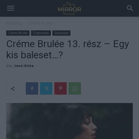
Kezdőlap
Créme Brulée
Créme Brulée
Ötpercesek
Sorozatok
Créme Brulée 13. rész – Egy
kis baleset…?
Írta:
Imre Hilda
-