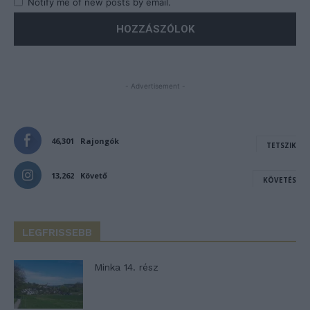
Notify me of new posts by email.
- Advertisement -
46,301
Rajongók
TETSZIK
13,262
Követő
KÖVETÉS
LEGFRISSEBB
Minka 14. rész