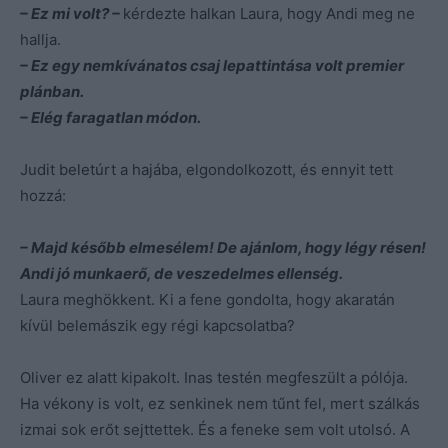
– Ez mi volt? –
kérdezte halkan Laura, hogy Andi meg ne
hallja.
– Ez egy nemkívánatos csaj lepattintása volt premier
plánban.
– Elég faragatlan módon.
Judit beletúrt a hajába, elgondolkozott, és ennyit tett
hozzá:
– Majd később elmesélem! De ajánlom, hogy légy résen!
Andi jó munkaerő, de veszedelmes ellenség.
Laura meghökkent. Ki a fene gondolta, hogy akaratán
kívül belemászik egy régi kapcsolatba?
Oliver ez alatt kipakolt. Inas testén megfeszült a pólója.
Ha vékony is volt, ez senkinek nem tűnt fel, mert szálkás
izmai sok erőt sejttettek. És a feneke sem volt utolsó. A