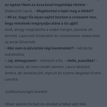
az egész! Nem az évszázad tragédiája történt
–
tiltakozott Laura. –
Meghoztad a tejet meg a többit?
– Mi az, hogy! És olyan sajtot hoztam a croissant-hoz,
hogy mindenki megnyalja utána a tíz ujját!
Andi, ahogy meghallotta a vidám hangot, azonnal ott
termett. Laura elé furakodott és vicceskedve odatartotta
az arcát Olivernek.
– Már nem is üdvözlöd régi barátnődet?
– kérdezte
cukiskodva.
– Jaj, dehogynem!
– bólintott a fiú. –
Hello, puszillak!
–
tette hozzá, de nem csinált semmit. Laura ránézett
Andira, aki zavarba jött, elpirult és szeme lángokat lövellt.
Laurára.
Juditka kuncogni kezdett.
Oliver sarkon fordult és elindult a hátsó ajtó felé.