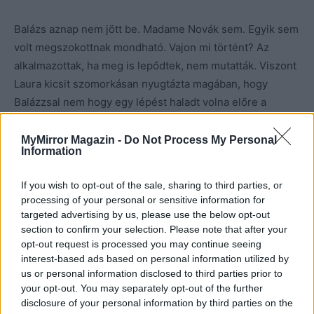
Balázs aznap nem jött be. Madame Novák sem. Egyik sem
volt megszokottnak mondható. Vajon mi történt? Az
alkalmazottak, ha meg is lepődtek, nem mutatták. Viszont
Laura kicsit szomorkásan nyugtázta magában, hogy
Balázzsal nem hogy egy lépést haladt volna előre a
kapcsolatuk, inkább, mintha ma hátrált is volna.
MyMirror Magazin -
Do Not Process My Personal
Information
Az októberi péntek a vége felé közeledett. Már
mindegyikük elfáradt, de a vendégek még csak ekkor
If you wish to opt-out of the sale, sharing to third parties, or
kezdtek igazán szállingózni. Laura cipője kiállta a próbát,
processing of your personal or sensitive information for
nem törte fel, nem nyomta. Ránézett az órájára, és látta,
targeted advertising by us, please use the below opt-out
hogy fél óra és végez. Az a nap már nem tartogatott
section to confirm your selection. Please note that after your
opt-out request is processed you may continue seeing
számára ajándékot Balázstól. Igaz, Oliver sajtot hozott
interest-based ads based on personal information utilized by
neki, ami azért is csodás volt, mert a fiú gondolt rá, és
us or personal information disclosed to third parties prior to
azért is, mert iszonyúan ízlett neki.
your opt-out. You may separately opt-out of the further
disclosure of your personal information by third parties on the