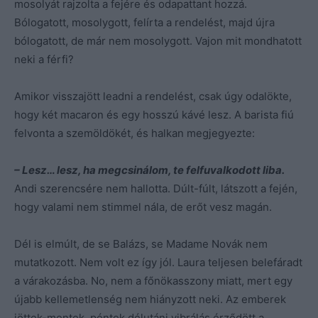
mosolyát rajzolta a fejére és odapattant hozzá.
Bólogatott, mosolygott, felírta a rendelést, majd újra
bólogatott, de már nem mosolygott. Vajon mit mondhatott
neki a férfi?
Amikor visszajött leadni a rendelést, csak úgy odalökte,
hogy két macaron és egy hosszú kávé lesz. A barista fiú
felvonta a szemöldökét, és halkan megjegyezte:
– Lesz… lesz, ha megcsinálom, te felfuvalkodott liba.
Andi szerencsére nem hallotta. Dúlt-fúlt, látszott a fején,
hogy valami nem stimmel nála, de erőt vesz magán.
Dél is elmúlt, de se Balázs, se Madame Novák nem
mutatkozott. Nem volt ez így jól. Laura teljesen belefáradt
a várakozásba. No, nem a főnökasszony miatt, mert egy
újabb kellemetlenség nem hiányzott neki. Az emberek
jöttek-mentek, péntek délutáni vibrálás érződött a