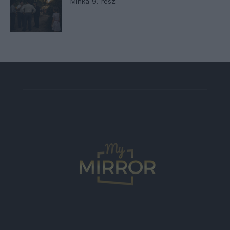
Minka 9. rész