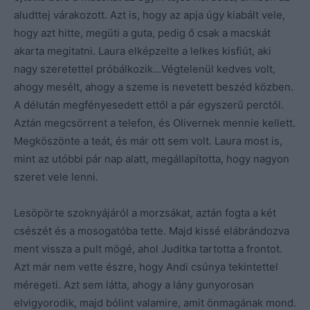
aludttej várakozott. Azt is, hogy az apja úgy kiabált vele,
hogy azt hitte, megüti a guta, pedig ő csak a macskát
akarta megitatni. Laura elképzelte a lelkes kisfiút, aki
nagy szeretettel próbálkozik…Végtelenül kedves volt,
ahogy mesélt, ahogy a szeme is nevetett beszéd közben.
A délután megfényesedett ettől a pár egyszerű perctől.
Aztán megcsörrent a telefon, és Olivernek mennie kellett.
Megköszönte a teát, és már ott sem volt. Laura most is,
mint az utóbbi pár nap alatt, megállapította, hogy nagyon
szeret vele lenni.
Lesöpörte szoknyájáról a morzsákat, aztán fogta a két
csészét és a mosogatóba tette. Majd kissé elábrándozva
ment vissza a pult mögé, ahol Juditka tartotta a frontot.
Azt már nem vette észre, hogy Andi csúnya tekintettel
méregeti. Azt sem látta, ahogy a lány gunyorosan
elvigyorodik, majd bólint valamire, amit önmagának mond.