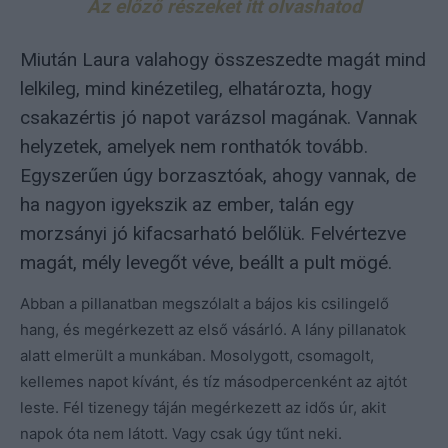
Az előző részeket itt olvashatod
Miután Laura valahogy összeszedte magát mind
lelkileg, mind kinézetileg, elhatározta, hogy
csakazértis jó napot varázsol magának. Vannak
helyzetek, amelyek nem ronthatók tovább.
Egyszerűen úgy borzasztóak, ahogy vannak, de
ha nagyon igyekszik az ember, talán egy
morzsányi jó kifacsarható belőlük. Felvértezve
magát, mély levegőt véve, beállt a pult mögé.
Abban a pillanatban megszólalt a bájos kis csilingelő
hang, és megérkezett az első vásárló. A lány pillanatok
alatt elmerült a munkában. Mosolygott, csomagolt,
kellemes napot kívánt, és tíz másodpercenként az ajtót
leste. Fél tizenegy táján megérkezett az idős úr, akit
napok óta nem látott. Vagy csak úgy tűnt neki.