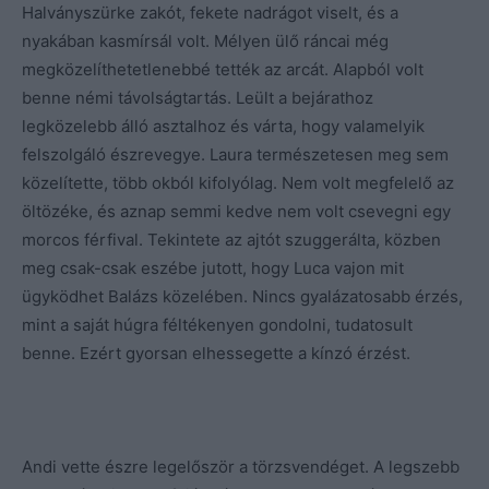
Halványszürke zakót, fekete nadrágot viselt, és a
nyakában kasmírsál volt. Mélyen ülő ráncai még
megközelíthetetlenebbé tették az arcát. Alapból volt
benne némi távolságtartás. Leült a bejárathoz
legközelebb álló asztalhoz és várta, hogy valamelyik
felszolgáló észrevegye. Laura természetesen meg sem
közelítette, több okból kifolyólag. Nem volt megfelelő az
öltözéke, és aznap semmi kedve nem volt csevegni egy
morcos férfival. Tekintete az ajtót szuggerálta, közben
meg csak-csak eszébe jutott, hogy Luca vajon mit
ügyködhet Balázs közelében. Nincs gyalázatosabb érzés,
mint a saját húgra féltékenyen gondolni, tudatosult
benne. Ezért gyorsan elhessegette a kínzó érzést.
Andi vette észre legelőször a törzsvendéget. A legszebb