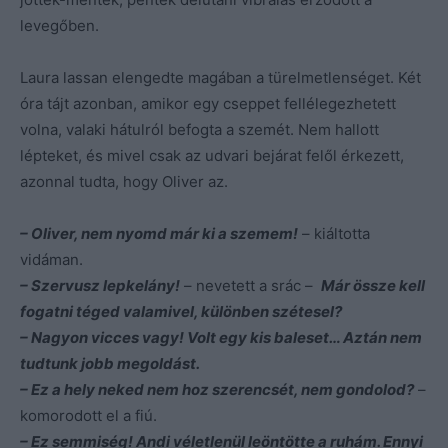
levegőben.
Laura lassan elengedte magában a türelmetlenséget. Két
óra tájt azonban, amikor egy cseppet fellélegezhetett
volna, valaki hátulról befogta a szemét. Nem hallott
lépteket, és mivel csak az udvari bejárat felől érkezett,
azonnal tudta, hogy Oliver az.
– Oliver, nem nyomd már ki a szemem!
– kiáltotta
vidáman.
– Szervusz lepkelány!
– nevetett a srác –
Már össze kell
fogatni téged valamivel, különben szétesel?
– Nagyon vicces vagy! Volt egy kis baleset… Aztán nem
tudtunk jobb megoldást.
– Ez a hely neked nem hoz szerencsét, nem gondolod?
–
komorodott el a fiú.
– Ez semmiség! Andi véletlenül leöntötte a ruhám. Ennyi