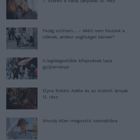
T. szereti a fiatal lányokat 14. rész
Pedig szóltam… – Miért nem hiszünk a
nőknek, amikor segítséget kérnek?
A legidegesítőbb kifejezések laza
gyűjteménye
Elyna Robbs: Adéle és az örökölt árnyak
13. rész
Woody Allen megosztó zsenialitása