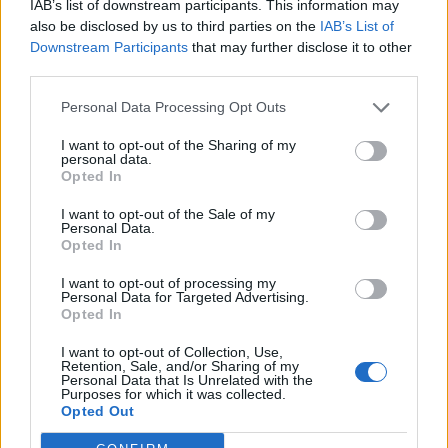
IAB’s list of downstream participants. This information may
A pult mögött állva, figyelve a sietős vásárlókat, Laura
also be disclosed by us to third parties on the
IAB’s List of
gondolatai Lucához tértek vissza. Elhatározta, hogy
Downstream Participants
that may further disclose it to other
mihelyt végez, felhívja és megkéri, beszélgessenek, mert
third parties.
jó lenne tisztázni a köztük lévő helyzetet. Sejtette, hogy
Personal Data Processing Opt Outs
ez nem lesz könnyű, de meg kellett próbálnia.
I want to opt-out of the Sharing of my
personal data.
És ekkor megtörtént a legrosszabb, ami történhetett
Opted In
aznap. Nem a szívnek, de a szív miatt.
I want to opt-out of the Sale of my
Personal Data.
Andi egy tálcával egyensúlyozott el mellette, amelyen
Opted In
egy nagy bögre forró víz volt. Nem tudni miért ott, és
I want to opt-out of processing my
akkor, de megbotlott és a víz egyenesen Laura kezére
Personal Data for Targeted Advertising.
Opted In
borult. A lány elfehéredett, és a fájdalomtól megszólalni
sem tudott. Nem ordított, nem sikított, csak állt ás nézte,
I want to opt-out of Collection, Use,
Retention, Sale, and/or Sharing of my
ahogy a karjáról a víz a kötényére folyik.
Personal Data that Is Unrelated with the
Purposes for which it was collected.
Opted Out
Juditka viszont nagyot kiáltott.