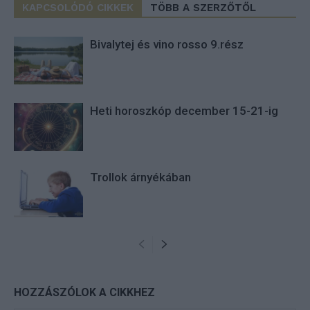
KAPCSOLÓDÓ CIKKEK
TÖBB A SZERZŐTŐL
Bivalytej és vino rosso 9.rész
Heti horoszkóp december 15-21-ig
Trollok árnyékában
HOZZÁSZÓLOK A CIKKHEZ