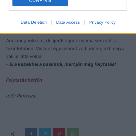
CONFIRM
A vendégek is felkapták a fejüket. Laura szeméből lassan
csorogni kezdett a könny, és az égés fájdalma
Data Deletion
Data Access
Privacy Policy
elárasztotta az egész testét, pedig csak a karját érte.
Andi meghökkent, de ijedtségnek nyoma sem volt a
tekintetében. Viszont egy üzenet volt benne, ezt még a
vak is látta volna:
– El a kezekkel a pasimtól, mert jön még folytatás!
Folytatás hétfőn
fotó: Pinterest