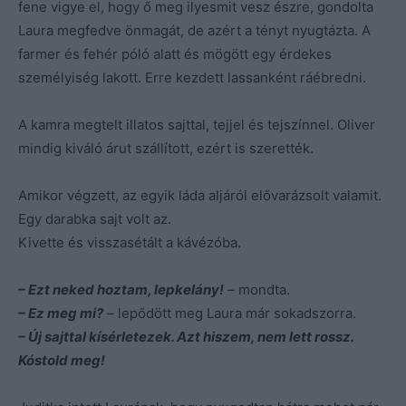
fene vigye el, hogy ő meg ilyesmit vesz észre, gondolta
Laura megfedve önmagát, de azért a tényt nyugtázta. A
farmer és fehér póló alatt és mögött egy érdekes
személyiség lakott. Erre kezdett lassanként ráébredni.
A kamra megtelt illatos sajttal, tejjel és tejszínnel. Oliver
mindig kiváló árut szállított, ezért is szerették.
Amikor végzett, az egyik láda aljáról elővarázsolt valamit.
Egy darabka sajt volt az.
Kivette és visszasétált a kávézóba.
– Ezt neked hoztam, lepkelány!
– mondta.
– Ez meg mi?
– lepődött meg Laura már sokadszorra.
– Új sajttal kísérletezek. Azt hiszem, nem lett rossz.
Kóstold meg!