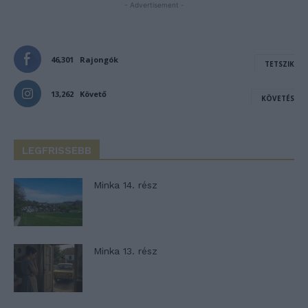
- Advertisement -
46,301
Rajongók
TETSZIK
13,262
Követő
KÖVETÉS
LEGFRISSEBB
Minka 14. rész
Minka 13. rész