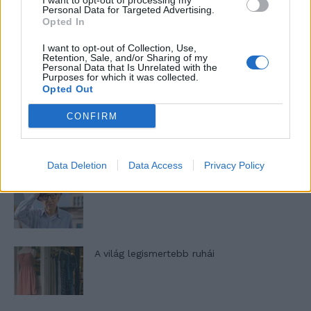
I want to opt-out of processing my
nőknek, amikor segítséget kérnek?
Personal Data for Targeted Advertising.
Opted In
I want to opt-out of Collection, Use,
A legidegesítőbb kifejezések laza
Retention, Sale, and/or Sharing of my
Personal Data that Is Unrelated with the
gyűjteménye
Purposes for which it was collected.
Opted Out
CONFIRM
Elyna Robbs: Adéle és az örökölt árnyak
13. rész
Data Deletion
Data Access
Privacy Policy
Woody Allen megosztó zsenialitása
A világ legismertebb ruhái