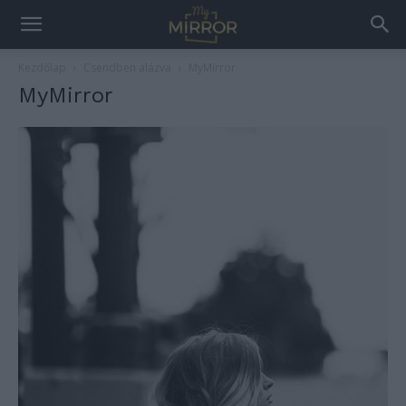
Kezdőlap
Csendben alázva
MyMirror
MyMirror