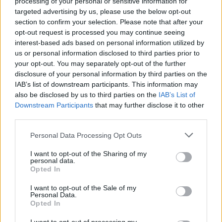
processing of your personal or sensitive information for
targeted advertising by us, please use the below opt-out
section to confirm your selection. Please note that after your
Szent Genovéva, a túlélő Franciaország
opt-out request is processed you may continue seeing
jelképe
interest-based ads based on personal information utilized by
us or personal information disclosed to third parties prior to
your opt-out. You may separately opt-out of the further
Minka 12. rész
disclosure of your personal information by third parties on the
IAB’s list of downstream participants. This information may
also be disclosed by us to third parties on the
IAB’s List of
Downstream Participants
that may further disclose it to other
third parties.
Minka 11. rész
Personal Data Processing Opt Outs
I want to opt-out of the Sharing of my
personal data.
T. szereti a fiatal lányokat 14. rész
Opted In
I want to opt-out of the Sale of my
Personal Data.
Opted In
Pedig szóltam… – Miért nem hiszünk a