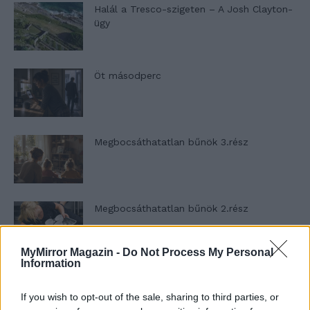
Halál a Tresco-szigeten – A Josh Clayton-
ügy
Öt másodperc
Megbocsáthatatlan bűnök 3.rész
Megbocsáthatatlan bűnök 2.rész
MyMirror Magazin -
Do Not Process My Personal
Information
Megbocsáthatatlan bűnök 1.rész
If you wish to opt-out of the sale, sharing to third parties, or