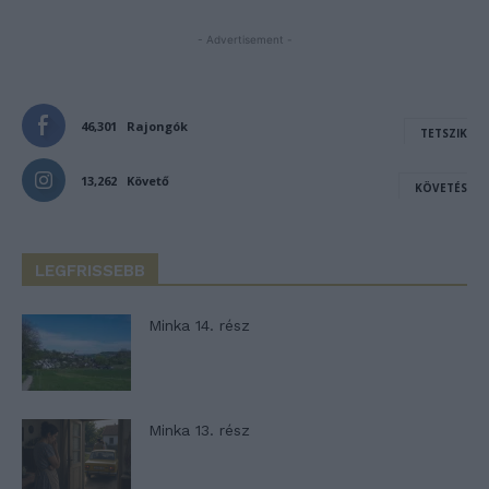
- Advertisement -
46,301
Rajongók
TETSZIK
13,262
Követő
KÖVETÉS
LEGFRISSEBB
Minka 14. rész
Minka 13. rész