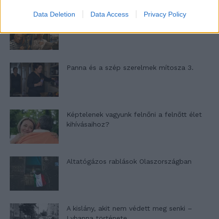
Data Deletion
Data Access
Privacy Policy
Nyár, nevetés, anekdoták
Panna és a szép szerelmek mítosza 3.
Képtelenek vagyunk felnőni a felnőtt élet
kihívásaihoz?
Altatógázos rablások Olaszországban
A kislány, akit nem védett meg senki –
Lyhanna története