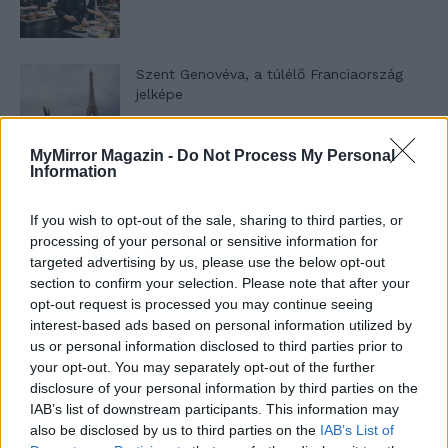
Szent Genovéva, a túlélő Franciaország
jelképe
MyMirror Magazin -
Do Not Process My Personal
Minka 12. rész
Information
If you wish to opt-out of the sale, sharing to third parties, or
processing of your personal or sensitive information for
targeted advertising by us, please use the below opt-out
Minka 11. rész
section to confirm your selection. Please note that after your
opt-out request is processed you may continue seeing
interest-based ads based on personal information utilized by
us or personal information disclosed to third parties prior to
T. szereti a fiatal lányokat 14. rész
your opt-out. You may separately opt-out of the further
disclosure of your personal information by third parties on the
IAB’s list of downstream participants. This information may
also be disclosed by us to third parties on the
IAB’s List of