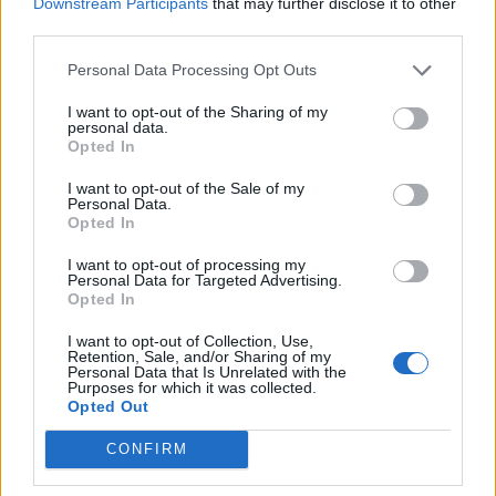
Downstream Participants
that may further disclose it to other
Pedig szóltam… – Miért nem hiszünk a
third parties.
nőknek, amikor segítséget kérnek?
Personal Data Processing Opt Outs
I want to opt-out of the Sharing of my
A legidegesítőbb kifejezések laza
personal data.
gyűjteménye
Opted In
I want to opt-out of the Sale of my
Personal Data.
Opted In
Elyna Robbs: Adéle és az örökölt árnyak
13. rész
I want to opt-out of processing my
Personal Data for Targeted Advertising.
Opted In
Woody Allen megosztó zsenialitása
I want to opt-out of Collection, Use,
Retention, Sale, and/or Sharing of my
Personal Data that Is Unrelated with the
Purposes for which it was collected.
Opted Out
A világ legismertebb ruhái
CONFIRM