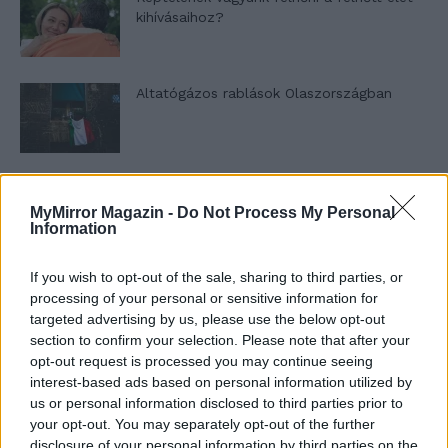
kihívásaihoz?
Altatógázos rablások Olaszországban
A kislány, akit nem védett meg senki –
Lyhanna története
MyMirror Magazin -
Do Not Process My Personal
Information
If you wish to opt-out of the sale, sharing to third parties, or
T. Barnett: Gyilkosság a Garda-tónál 12.
processing of your personal or sensitive information for
rész
targeted advertising by us, please use the below opt-out
section to confirm your selection. Please note that after your
opt-out request is processed you may continue seeing
T. szereti a fiatal lányokat 13. rész
interest-based ads based on personal information utilized by
us or personal information disclosed to third parties prior to
your opt-out. You may separately opt-out of the further
disclosure of your personal information by third parties on the