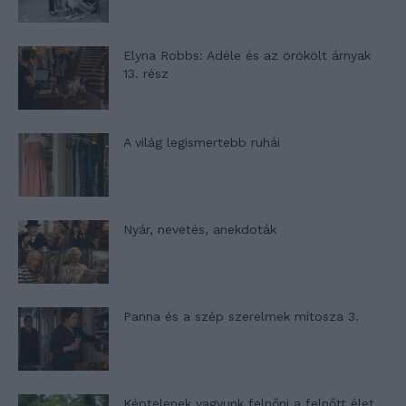
Elyna Robbs: Adéle és az örökölt árnyak
13. rész
A világ legismertebb ruhái
Nyár, nevetés, anekdoták
Panna és a szép szerelmek mítosza 3.
Képtelenek vagyunk felnőni a felnőtt élet