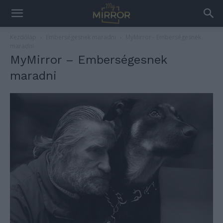
Kezdőlap
Emberségesnek maradni
MyMirror - Emberségesnek
maradni
MyMirror – Emberségesnek
maradni