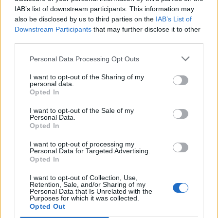
IAB’s list of downstream participants. This information may
Minka 10. rész
also be disclosed by us to third parties on the
IAB’s List of
Downstream Participants
that may further disclose it to other
third parties.
Personal Data Processing Opt Outs
Minka 9. rész
I want to opt-out of the Sharing of my
personal data.
Opted In
Máltai kaland 7.
I want to opt-out of the Sale of my
Personal Data.
Opted In
I want to opt-out of processing my
Personal Data for Targeted Advertising.
10 tanács, ha jobban akarod érezni magad
Opted In
a hétköznapokban
I want to opt-out of Collection, Use,
Retention, Sale, and/or Sharing of my
Personal Data that Is Unrelated with the
Purposes for which it was collected.
Egy ház, amely a tengerre és a fényre
Opted Out
nyílik – Villa...