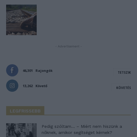
- Advertisement -
46,301
Rajongók
TETSZIK
13,262
Követő
KÖVETÉS
LEGFRISSEBB
Pedig szóltam… – Miért nem hiszünk a
nőknek, amikor segítséget kérnek?