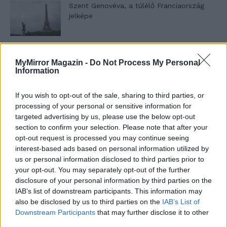
Szent Genovéva, a túlélő Franciaország
jelképe
Minka 12. rész
MyMirror Magazin -
Do Not Process My Personal
Information
If you wish to opt-out of the sale, sharing to third parties, or
Minka 11. rész
processing of your personal or sensitive information for
targeted advertising by us, please use the below opt-out
section to confirm your selection. Please note that after your
opt-out request is processed you may continue seeing
interest-based ads based on personal information utilized by
T. szereti a fiatal lányokat 14. rész
us or personal information disclosed to third parties prior to
your opt-out. You may separately opt-out of the further
disclosure of your personal information by third parties on the
IAB’s list of downstream participants. This information may
Pedig szóltam… – Miért nem hiszünk a
also be disclosed by us to third parties on the
IAB’s List of
nőknek, amikor segítséget kérnek?
Downstream Participants
that may further disclose it to other
third parties.