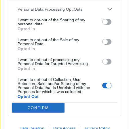
Personal Data Processing Opt Outs
A legidegesítőbb kifejezések laza
gyűjteménye
I want to opt-out of the Sharing of my
personal data.
Opted In
I want to opt-out of the Sale of my
Elyna Robbs: Adéle és az örökölt árnyak
Personal Data.
13. rész
Opted In
I want to opt-out of processing my
Personal Data for Targeted Advertising.
Woody Allen megosztó zsenialitása
Opted In
I want to opt-out of Collection, Use,
Retention, Sale, and/or Sharing of my
Personal Data that Is Unrelated with the
Purposes for which it was collected.
A világ legismertebb ruhái
Opted Out
CONFIRM
Nyár, nevetés, anekdoták
Data Deletion
Data Access
Privacy Policy