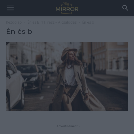
Kezdőlap
Én és B. 11. rész – A csalódás
Én és b
Én és b
- Advertisement -