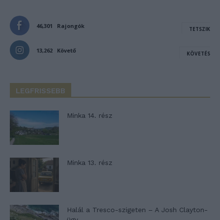
46,301
Rajongók
TETSZIK
13,262
Követő
KÖVETÉS
LEGFRISSEBB
Minka 14. rész
Minka 13. rész
Halál a Tresco-szigeten – A Josh Clayton-
ügy