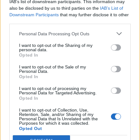
T. szereti a fiatal lányokat 14. rész
IAB’s list of downstream participants. This information may
also be disclosed by us to third parties on the
IAB’s List of
Downstream Participants
that may further disclose it to other
third parties.
Pedig szóltam… – Miért nem hiszünk a
Personal Data Processing Opt Outs
nőknek, amikor segítséget kérnek?
I want to opt-out of the Sharing of my
personal data.
Opted In
A legidegesítőbb kifejezések laza
I want to opt-out of the Sale of my
gyűjteménye
Personal Data.
Opted In
I want to opt-out of processing my
Elyna Robbs: Adéle és az örökölt árnyak
Personal Data for Targeted Advertising.
13. rész
Opted In
I want to opt-out of Collection, Use,
Retention, Sale, and/or Sharing of my
Personal Data that Is Unrelated with the
Woody Allen megosztó zsenialitása
Purposes for which it was collected.
Opted Out