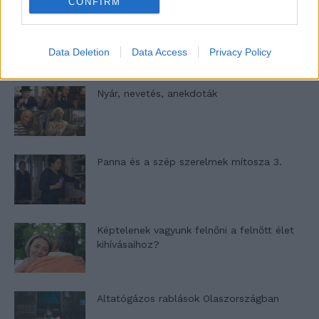
CONFIRM
A világ legismertebb ruhái
Data Deletion
Data Access
Privacy Policy
Nyár, nevetés, anekdoták
Panna és a szép szerelmek mítosza 3.
Képtelenek vagyunk felnőni a felnőtt élet
kihívásaihoz?
Altatógázos rablások Olaszországban