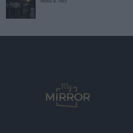
Minka 9. rész