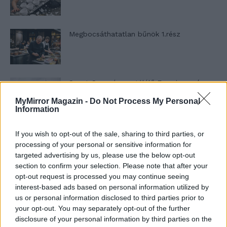
Megbocsáthatatlan bűnök 1.rész
Szent Genovéva, a túlélő Franciaország
jelképe
MyMirror Magazin -
Do Not Process My Personal
Information
Minka 12. rész
If you wish to opt-out of the sale, sharing to third parties, or
processing of your personal or sensitive information for
targeted advertising by us, please use the below opt-out
section to confirm your selection. Please note that after your
opt-out request is processed you may continue seeing
Minka 11. rész
interest-based ads based on personal information utilized by
us or personal information disclosed to third parties prior to
your opt-out. You may separately opt-out of the further
disclosure of your personal information by third parties on the