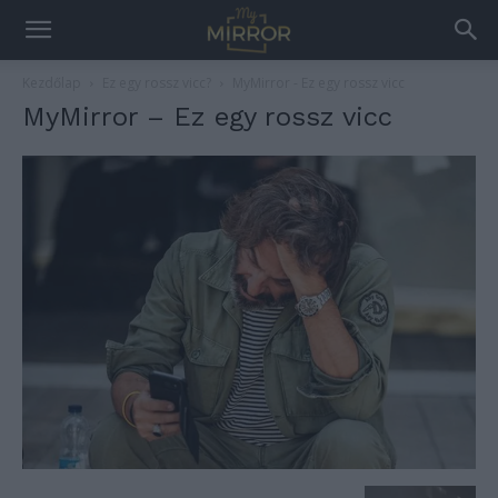
Kezdőlap
Ez egy rossz vicc?
MyMirror - Ez egy rossz vicc
MyMirror – Ez egy rossz vicc