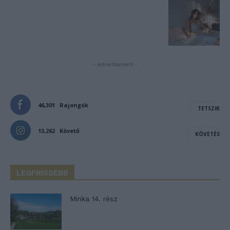
- Advertisement -
46,301
Rajongók
TETSZIK
13,262
Követő
KÖVETÉS
LEGFRISSEBB
Minka 14. rész