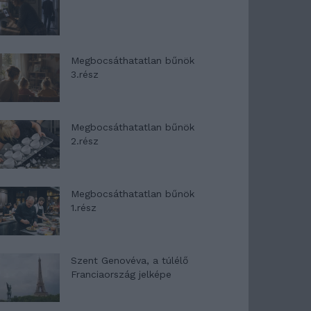
Megbocsáthatatlan bűnök
3.rész
Megbocsáthatatlan bűnök
2.rész
Megbocsáthatatlan bűnök
1.rész
Szent Genovéva, a túlélő
Franciaország jelképe