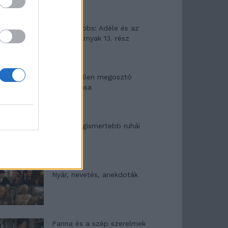
Elyna Robbs: Adéle és az
örökölt árnyak 13. rész
Woody Allen megosztó
zsenialitása
A világ legismertebb ruhái
Nyár, nevetés, anekdoták
Panna és a szép szerelmek