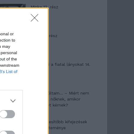
Minka 12. rész
sonal or
Minka 11. rész
ection to
ou may
 personal
out of the
T. szereti a fiatal lányokat 14.
 downstream
rész
B’s List of
Pedig szóltam… – Miért nem
hiszünk a nőknek, amikor
segítséget kérnek?
A legidegesítőbb kifejezések
laza gyűjteménye