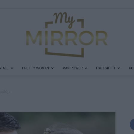
ATALE
PRETTY WOMAN
MAN POWER
FRUZSIFITT
KU
MyMirror
aplója
Magazin