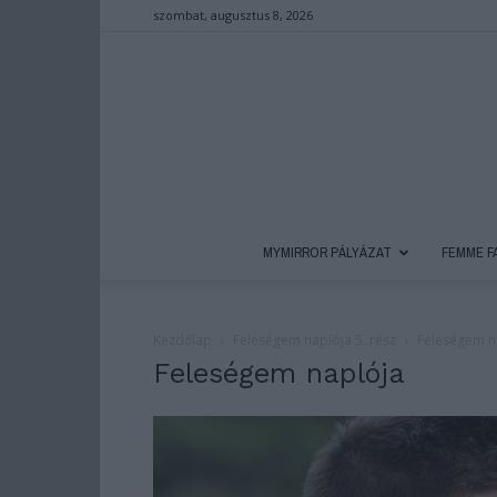
szombat, augusztus 8, 2026
MYMIRROR PÁLYÁZAT
FEMME F
Kezdőlap
Feleségem naplója 5. rész
Feleségem n
Feleségem naplója