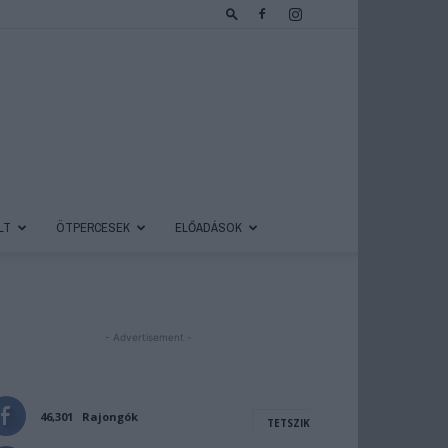
LT
ÖTPERCESEK
ELŐADÁSOK
- Advertisement -
46,301
Rajongók
TETSZIK