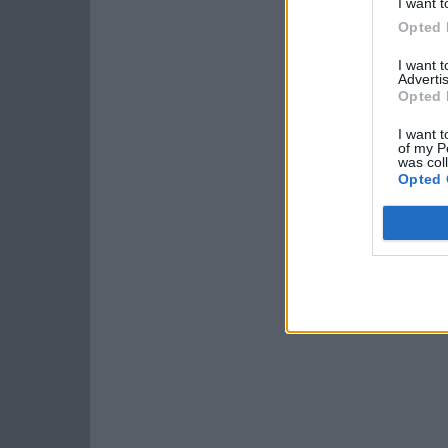
I want t
Opted 
I want 
Advertis
Opted 
I want t
of my P
was col
Opted 