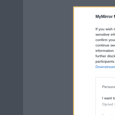
MyMirror 
If you wish 
sensitive in
confirm you
continue se
information 
further disc
participants
Downstream 
Persona
I want t
Opted 