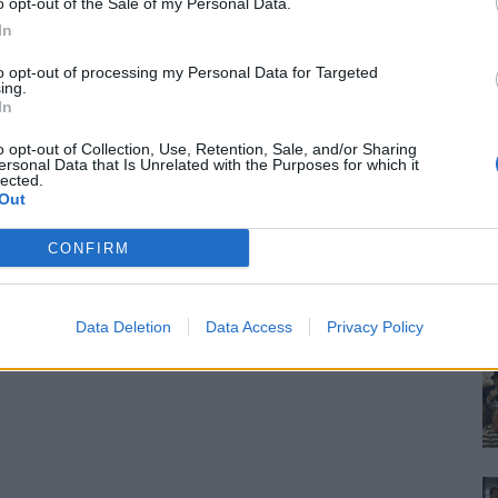
o opt-out of the Sale of my Personal Data.
In
to opt-out of processing my Personal Data for Targeted
ing.
In
o opt-out of Collection, Use, Retention, Sale, and/or Sharing
ersonal Data that Is Unrelated with the Purposes for which it
lected.
Out
CONFIRM
Data Deletion
Data Access
Privacy Policy