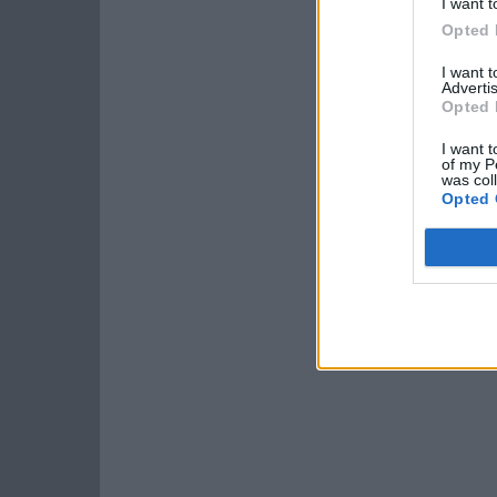
I want t
Opted 
I want 
Advertis
Opted 
I want t
of my P
was col
Opted 