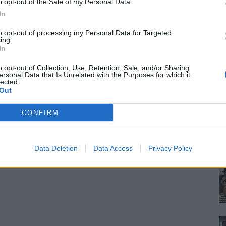
o opt-out of the Sale of my Personal Data.
In
to opt-out of processing my Personal Data for Targeted
ing.
In
o opt-out of Collection, Use, Retention, Sale, and/or Sharing
ersonal Data that Is Unrelated with the Purposes for which it
lected.
Out
CONFIRM
Data Deletion
Data Access
Privacy Policy