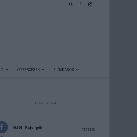
LT
ÖTPERCESEK
ELŐADÁSOK
- Advertisement -
46,301
Rajongók
TETSZIK