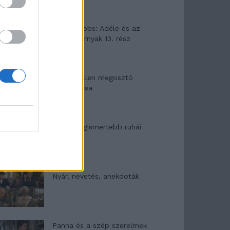
Elyna Robbs: Adéle és az
örökölt árnyak 13. rész
Woody Allen megosztó
zsenialitása
A világ legismertebb ruhái
Nyár, nevetés, anekdoták
Panna és a szép szerelmek