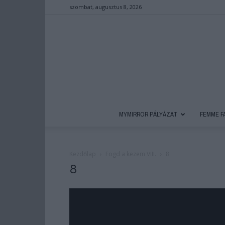
szombat, augusztus 8, 2026
MYMIRROR PÁLYÁZAT
FEMME F
Kezdőlap
Fogd a kezem VIII.
8
8