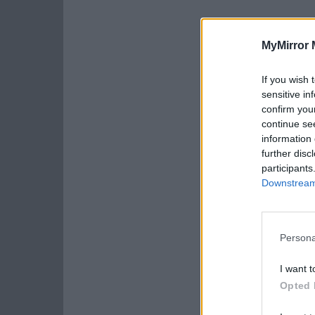
MyMirror 
If you wish 
sensitive in
confirm you
continue se
information 
further disc
participants
Downstream 
Persona
I want t
Opted 