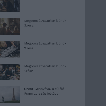
Megbocsáthatatlan bűnök
3.rész
Megbocsáthatatlan bűnök
2.rész
Megbocsáthatatlan bűnök
1.rész
Szent Genovéva, a túlélő
Franciaország jelképe