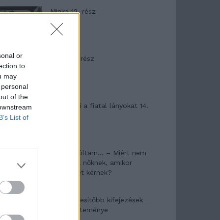
Minka 12. rész
sonal or
Minka 11. rész
ection to
ou may
 personal
out of the
T. szereti a fiatal lányokat 14.
 downstream
rész
B’s List of
Pedig szóltam… – Miért nem
hiszünk a nőknek, amikor
segítséget kérnek?
A legidegesítőbb kifejezések
laza gyűjteménye