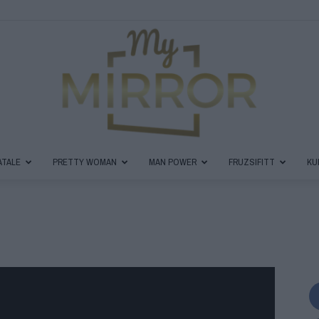
ATALE
PRETTY WOMAN
MAN POWER
FRUZSIFITT
KU
MyMirror
Magazin