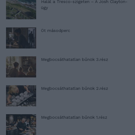
Halál a Tresco-szigeten – A Josh Clayton-
ügy
Öt másodperc
Megbocsáthatatlan bűnök 3.rész
Megbocsáthatatlan bűnök 2.rész
Megbocsáthatatlan bűnök 1.rész