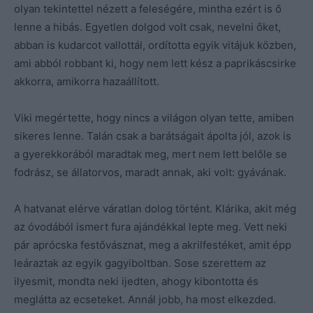
olyan tekintettel nézett a feleségére, mintha ezért is ő
lenne a hibás. Egyetlen dolgod volt csak, nevelni őket,
abban is kudarcot vallottál, ordította egyik vitájuk közben,
ami abból robbant ki, hogy nem lett kész a paprikáscsirke
akkorra, amikorra hazaállított.
Viki megértette, hogy nincs a világon olyan tette, amiben
sikeres lenne. Talán csak a barátságait ápolta jól, azok is
a gyerekkorából maradtak meg, mert nem lett belőle se
fodrász, se állatorvos, maradt annak, aki volt: gyávának.
A hatvanat elérve váratlan dolog történt. Klárika, akit még
az óvodából ismert fura ajándékkal lepte meg. Vett neki
pár aprócska festővásznat, meg a akrilfestéket, amit épp
leáraztak az egyik gagyiboltban. Sose szerettem az
ilyesmit, mondta neki ijedten, ahogy kibontotta és
meglátta az ecseteket. Annál jobb, ha most elkezded.