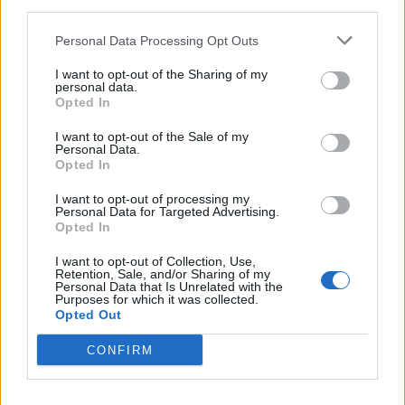
third parties.
A hatvanegyedik születésnapján jókedvűen ébredt. Észre
se vette, hogy fogyott öt kilót, és újabb ránca nőtt a
Personal Data Processing Opt Outs
szeme sarkában. Egyet biztosan tudott. Életét már nem
I want to opt-out of the Sharing of my
folytathatja olyan mély gyávaságban, ahogy eddig. Meg
personal data.
Opted In
kell mentenie magát az utolsó évekre, amelyekből
lehetett öt vagy húsz, de akárcsak egy.
Bármennyit kap,
I want to opt-out of the Sale of my
Personal Data.
azokban szeretni akarja magát
. Főzött magának egy
Opted In
kávét, leült a laptop elé, és megnézte, hány eladatlan
I want to opt-out of processing my
képe van még. Három akadt, de elment százhatvannyolc.
Personal Data for Targeted Advertising.
Ideje volt árat emelnie. Nyolcszáznegyvenezer forint
Opted In
várakozott a számláján arra, hogy felrúgja a házasságát.
I want to opt-out of Collection, Use,
Elégnek látszott a kezdetekre. Ha meg nem, akkor lesz
Retention, Sale, and/or Sharing of my
Personal Data that Is Unrelated with the
majd neki több, mosolyodott el, és eldöntötte, hogy
Purposes for which it was collected.
Opted Out
tavaszi képekbe fog, amelyek színesek és derűsek.
Sokan szeretnének ilyeneket a falukra, mondta magának,
CONFIRM
és a kamrából előhozott egy nagyobb vásznat.