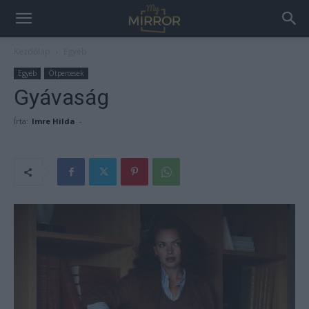
Kezdőlap
Egyéb
Egyéb
Ötpercesek
Gyávaság
Írta:
Imre Hilda
-