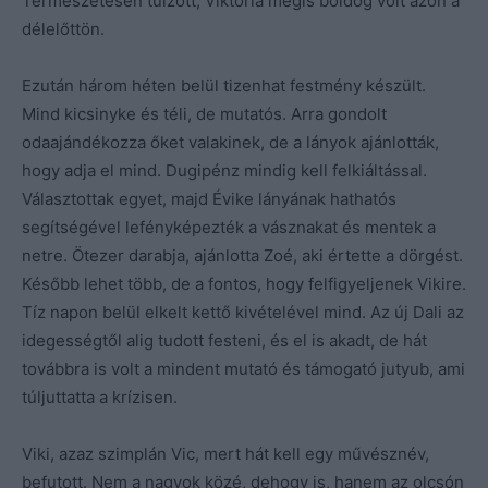
Természetesen túlzott, Viktória mégis boldog volt azon a
délelőttön.
Ezután három héten belül tizenhat festmény készült.
Mind kicsinyke és téli, de mutatós. Arra gondolt
odaajándékozza őket valakinek, de a lányok ajánlották,
hogy adja el mind. Dugipénz mindig kell felkiáltással.
Választottak egyet, majd Évike lányának hathatós
segítségével lefényképezték a vásznakat és mentek a
netre. Ötezer darabja, ajánlotta Zoé, aki értette a dörgést.
Később lehet több, de a fontos, hogy felfigyeljenek Vikire.
Tíz napon belül elkelt kettő kivételével mind. Az új Dali az
idegességtől alig tudott festeni, és el is akadt, de hát
továbbra is volt a mindent mutató és támogató jutyub, ami
túljuttatta a krízisen.
Viki, azaz szimplán Vic, mert hát kell egy művésznév,
befutott. Nem a nagyok közé, dehogy is, hanem az olcsón