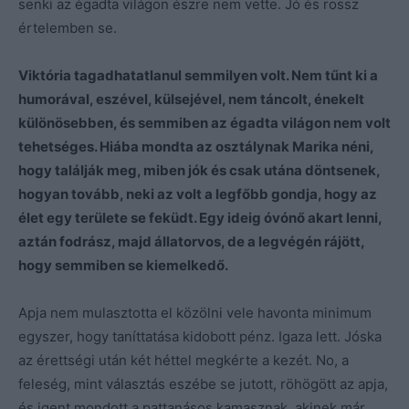
senki az égadta világon észre nem vette. Jó és rossz
értelemben se.
Viktória tagadhatatlanul semmilyen volt. Nem tűnt ki a
humorával, eszével, külsejével, nem táncolt, énekelt
különösebben, és semmiben az égadta világon nem volt
tehetséges. Hiába mondta az osztálynak Marika néni,
hogy találják meg, miben jók és csak utána döntsenek,
hogyan tovább, neki az volt a legfőbb gondja, hogy az
élet egy területe se feküdt. Egy ideig óvónő akart lenni,
aztán fodrász, majd állatorvos, de a legvégén rájött,
hogy semmiben se kiemelkedő.
Apja nem mulasztotta el közölni vele havonta minimum
egyszer, hogy taníttatása kidobott pénz. Igaza lett. Jóska
az érettségi után két héttel megkérte a kezét. No, a
feleség, mint választás eszébe se jutott, röhögött az apja,
és igent mondott a pattanásos kamasznak, akinek már