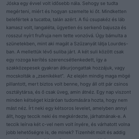
Jóska egy évvel volt idősebb nála. Sehogy se tudta
megérteni, miért és hogyan szemelte ki őt. Mindketten
belefértek a tucatba, talán azért. A fiú csupakéz és láb
kamasz volt, langaléta, ügyetlen és serkenő bajusza és
rosszul nyírt frufruja nem tette vonzóvá. Úgy bámulta a
szünetekben, mint aki magát a Szűzanyát látja Lourdes-
ban. A mellettük lévő suliba járt. A két suli között csak
egy rozoga kerítés szerencsétlenkedett, így a
szakközepesek gyakran átkurjongattak hozzájuk, vagy
mocskolták a „zsenikéket”. Az elején mindig maga mögé
pillantott, mert biztos volt benne, hogy áll ott pár csinos
osztálytársa, és ő csak üveg, amin átnéz. Egy nap viszont
minden kétséget kizáróan tudomására hozta, hogy nem
mást néz. Írt neki egy kétsoros levelet, amelyben annyi
állt, hogy teccik neki és megkérdezte, járhatnának-e. A
teccik leírva két c-vel nem volt ínyére, és várhatott volna
jobb lehetőségre is, de minek? Tizenhét múlt és addig