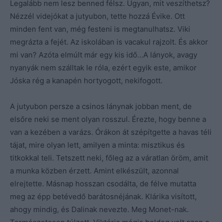
Legalább nem lesz benned félsz. Ugyan, mit veszíthetsz?
Nézzél videjókat a jutyubon, tette hozzá Évike. Ott
minden fent van, még festeni is megtanulhatsz. Viki
megrázta a fejét. Az iskolában is vacakul rajzolt. És akkor
mi van? Azóta elmúlt már egy kis idő…A lányok, avagy
nyanyák nem szálltak le róla, ezért egyik este, amikor
Jóska rég a kanapén hortyogott, nekifogott.
A jutyubon persze a csinos lánynak jobban ment, de
elsőre neki se ment olyan rosszul. Érezte, hogy benne a
van a kezében a varázs. Órákon át szépítgette a havas téli
tájat, mire olyan lett, amilyen a minta: misztikus és
titkokkal teli. Tetszett neki, főleg az a váratlan öröm, amit
a munka közben érzett. Amint elkészült, azonnal
elrejtette. Másnap hosszan csodálta, de félve mutatta
meg az épp betévedő barátosnéjának. Klárika visított,
ahogy mindig, és Dalinak nevezte. Meg Monet-nak.