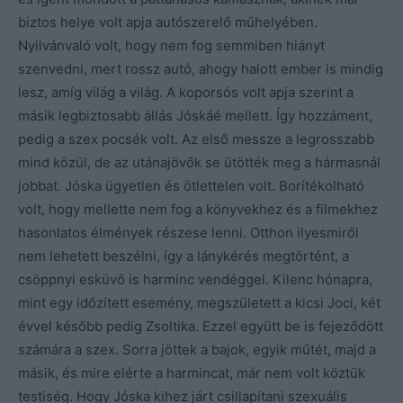
biztos helye volt apja autószerelő műhelyében.
Nyilvánvaló volt, hogy nem fog semmiben hiányt
szenvedni, mert rossz autó, ahogy halott ember is mindig
lesz, amíg világ a világ. A koporsós volt apja szerint a
másik legbiztosabb állás Jóskáé mellett. Így hozzáment,
pedig a szex pocsék volt. Az első messze a legrosszabb
mind közül, de az utánajövők se ütötték meg a hármasnál
jobbat. Jóska ügyetlen és ötlettelen volt. Borítékolható
volt, hogy mellette nem fog a könyvekhez és a filmekhez
hasonlatos élmények részese lenni. Otthon ilyesmiről
nem lehetett beszélni, így a lánykérés megtörtént, a
csöppnyi esküvő is harminc vendéggel. Kilenc hónapra,
mint egy időzített esemény, megszületett a kicsi Joci, két
évvel később pedig Zsoltika. Ezzel együtt be is fejeződött
számára a szex. Sorra jöttek a bajok, egyik műtét, majd a
másik, és mire elérte a harmincat, már nem volt köztük
testiség. Hogy Jóska kihez járt csillapítani szexuális