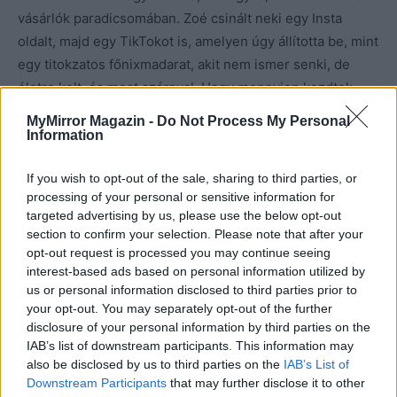
vásárlók paradicsomában. Zoé csinált neki egy Insta
oldalt, majd egy TikTokot is, amelyen úgy állította be, mint
egy titokzatos főnixmadarat, akit nem ismer senki, de
életre kelt, és most szárnyal. Hogy mennyien kezdtek
felfigyelni rá, egészen fura érzéseket keltett az
MyMirror Magazin -
Do Not Process My Personal
asszonyban. Szerepelni nem akart, hiába mondogatta a
Information
fiatal lány, hogy szükség lenne arra, hogy kilépjen a
fénybe, esze ágában sem volt. Hatvan múlt. Az ilyen
If you wish to opt-out of the sale, sharing to third parties, or
processing of your personal or sensitive information for
korúak nem a fényre vágynak, hanem a jótékony
targeted advertising by us, please use the below opt-out
félhomályra, vagy egészre, felelte neki viccesen.
section to confirm your selection. Please note that after your
opt-out request is processed you may continue seeing
A pénzen újabb festékeket és vásznakat vett, és ahogy
interest-based ads based on personal information utilized by
us or personal information disclosed to third parties prior to
múlt az idő rátalált saját stílusára. A horkolásos festés a
your opt-out. You may separately opt-out of the further
napi rutinja része lett. Jóska átaludta a változást és
disclosure of your personal information by third parties on the
reggel ugyanazzal az üres tekintettel ment munkába,
IAB’s list of downstream participants. This information may
mint negyven éve mindig.
also be disclosed by us to third parties on the
IAB’s List of
Downstream Participants
that may further disclose it to other