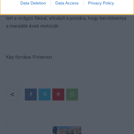
Előhúzta a borítékot a fiókból, és gyorsan a válási papírok
Data Deletion
Data Access
Privacy Policy
aljára firkantotta a nevét. Pár óra múlva, amikor készen
lett a virágzó fákkal, elindult a postára, hogy berobbantsa
a maradék évek motorját.
Kép forrása: Pinterest