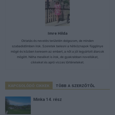
Imre Hilda
Oktatás és nevelés területén dolgozom, de minden
szabadidőmben írok. Szeretek belesni a hétköznapok függönye
mögé és közben keresem az embert, a nőt a jól legyártott álarcok
mögött. Néha meséket is írok, de gyakrabban novellákat,
cikkeket és apró vicces történeteket.
KAPCSOLÓDÓ CIKKEK
TÖBB A SZERZŐTŐL
Minka 14. rész