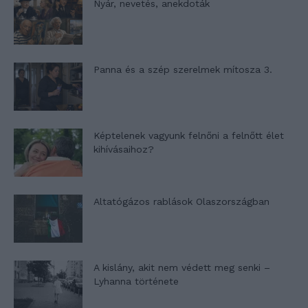
Nyár, nevetés, anekdoták
Panna és a szép szerelmek mítosza 3.
Képtelenek vagyunk felnőni a felnőtt élet
kihívásaihoz?
Altatógázos rablások Olaszországban
A kislány, akit nem védett meg senki –
Lyhanna története