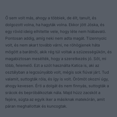
Ő sem volt más, ahogy a többiek, de élt, tanult, és
dolgozott volna, ha hagyták volna. Ekkor jött Jóska, és
egy rövid ideig elhitette vele, hogy léte nem hiábavaló.
Pontosan addig, amíg neki nem adta magát. Tizennyolc
volt, és nem akart tovább várni, ne röhögjenek háta
mögött a barátnői, akik rég túl voltak a szüzességükön, és
magabiztosan mesélték, hogy a szeretkezés jó. Sőt, mi
több, felemelő. Ezt a szót használta Katica is, aki az
osztályban a legcsúnyább volt, mégis sok fiúval járt. Tud
valamit, suttogták róla, és így is volt. Örömöt okozni úgy,
ahogy kevesen. Érti a dolgát és nem finnyás, suttogták a
srácok és bepróbálkoztak nála. Majd húzz zacskót a
fejére, súgta az egyik iker a másiknak matekórán, amit
páran meghallottak és kuncogtak.