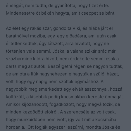
éhségét, nem tudta, de gyanította, hogy fizet érte.
Mindenesetre őt békén hagyta, amit cseppet se bánt.
Az élet egy rakás szar, gondolta Viki, és hiába járt el
barátnőivel moziba, egy-egy előadásra, ami után csak
értetlenkedtek, úgy látszott, arra hívatott, hogy ne
történjen vele semmi. Jóska, a valaha szikár srác már
százharminc kilóra hízott, nem érdekelte semmi csak a
darts meg az autók. Beszélgetni régen se nagyon tudtak,
de amióta a fiúk nagynehezen elhagyták a szülői házat,
volt, hogy egy napig nem szóltak egymáshoz. A
nagyobbik megismerkedett egy elvált asszonnyal, hozzá
költözött, a kisebbik pedig kocsmákban kereste önmagát.
Amikor kijózanodott, fogadkozott, hogy megváltozik, de
minden kezdődött elölről. A szerencséje az volt csak,
hogy munkaidőben nem ivott, így volt mit a kocsmába
hordania. Ott fogják egyszer leszúrni, mondta Jóska és