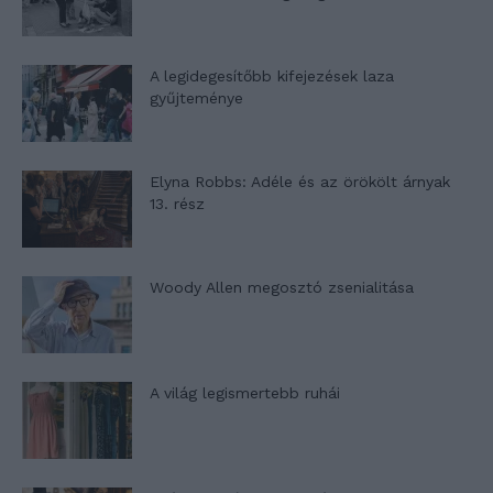
A legidegesítőbb kifejezések laza
gyűjteménye
Elyna Robbs: Adéle és az örökölt árnyak
13. rész
Woody Allen megosztó zsenialitása
A világ legismertebb ruhái