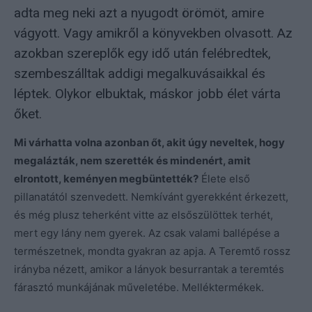
adta meg neki azt a nyugodt örömöt, amire
vágyott. Vagy amikről a könyvekben olvasott. Az
azokban szereplők egy idő után felébredtek,
szembeszálltak addigi megalkuvásaikkal és
léptek. Olykor elbuktak, máskor jobb élet várta
őket.
Mi várhatta volna azonban őt, akit úgy neveltek, hogy
megalázták, nem szerették és mindenért, amit
elrontott, keményen megbüntették?
Élete első
pillanatától szenvedett. Nemkívánt gyerekként érkezett,
és még plusz teherként vitte az elsőszülöttek terhét,
mert egy lány nem gyerek. Az csak valami ballépése a
természetnek, mondta gyakran az apja. A Teremtő rossz
irányba nézett, amikor a lányok besurrantak a teremtés
fárasztó munkájának műveletébe. Melléktermékek.