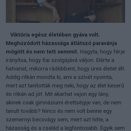
Viktória egész életében gyáva volt.
Meghúzódott házassága átlátszó paravánja
mögött és nem tett semmit.
Hagyta, hogy férje
irányítsa, hogy fiai szolgájává váljon. Elérte a
hatvanat, mikorra rádöbbent, hogy üres életet élt.
Addig ritkán mondta ki, ami a szívét nyomta,
mert azt tanították meg neki, hogy az élet keserű
és ritkán ad jót. Mit akarhat vajon egy lány,
akinek csak gimnáziumi érettségije van, de nem
tanult tovább? Nincs és nem volt benne egy
szemernyi becsvágy sem, mert azt hitte, a
házasság és a család a legfontosabb. Egyik sem