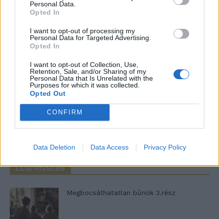
Personal Data.
Notify me of new posts by email.
Opted In
I want to opt-out of processing my
Personal Data for Targeted Advertising.
Opted In
I want to opt-out of Collection, Use,
- Advertisement -
Retention, Sale, and/or Sharing of my
Personal Data that Is Unrelated with the
Purposes for which it was collected.
Opted Out
46,301
Rajongók
TETSZIK
CONFIRM
13,262
Követő
KÖVETÉS
Data Deletion
Data Access
Privacy Policy
LEGFRISSEBB
Megbocsáthatatlan bűnök 3.rész