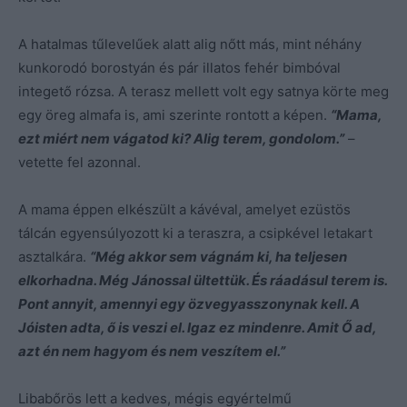
A hatalmas tűlevelűek alatt alig nőtt más, mint néhány
kunkorodó borostyán és pár illatos fehér bimbóval
integető rózsa. A terasz mellett volt egy satnya körte meg
egy öreg almafa is, ami szerinte rontott a képen.
“Mama,
ezt miért nem vágatod ki? Alig terem, gondolom.”
–
vetette fel azonnal.
A mama éppen elkészült a kávéval, amelyet ezüstös
tálcán egyensúlyozott ki a teraszra, a csipkével letakart
asztalkára.
“Még akkor sem vágnám ki, ha teljesen
elkorhadna. Még Jánossal ültettük. És ráadásul terem is.
Pont annyit, amennyi egy özvegyasszonynak kell. A
Jóisten adta, ő is veszi el. Igaz ez mindenre. Amit Ő ad,
azt én nem hagyom és nem veszítem el.”
Libabőrös lett a kedves, mégis egyértelmű