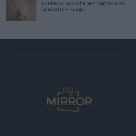
A családok, akik soha nem hagyták abba
várakozást – Ha egy...