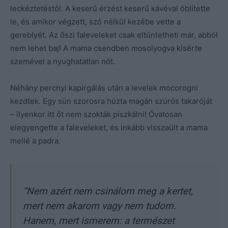
leckéztetéstől. A keserű érzést keserű kávéval öblítette
le, és amikor végzett, szó nélkül kezébe vette a
gereblyét. Az őszi faleveleket csak eltüntetheti már, abból
nem lehet baj! A mama csendben mosolyogva kísérte
szemével a nyughatatlan nőt.
Néhány percnyi kapirgálás után a levelek mocorogni
kezdtek. Egy sün szorosra húzta magán szúrós takaróját
– ilyenkor itt őt nem szokták piszkálni! Óvatosan
elegyengette a faleveleket, és inkább visszaült a mama
mellé a padra.
“Nem azért nem csinálom meg a kertet,
mert nem akarom vagy nem tudom.
Hanem, mert ismerem: a természet