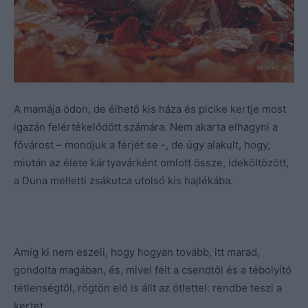
A mamája ódon, de élhető kis háza és picike kertje most
igazán felértékelődött számára. Nem akarta elhagyni a
fővárost – mondjuk a férjét se -, de úgy alakult, hogy,
miután az élete kártyavárként omlott össze, ideköltözött,
a Duna melletti zsákutca utolsó kis hajlékába.
Amíg ki nem eszeli, hogy hogyan tovább, itt marad,
gondolta magában, és, mivel félt a csendtől és a tébolyító
tétlenségtől, rögtön elő is állt az ötlettel: rendbe teszi a
kertet.