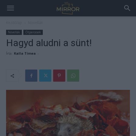
Kezdőlap
Novellák
Novellák
Ötpercesek
Hagyd aludni a sünt!
Írta:
Kalla Tímea
-