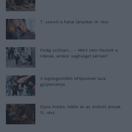
T. szereti a fiatal lányokat 14. rész
Pedig szóltam… – Miért nem hiszünk a
nőknek, amikor segítséget kérnek?
A legidegesítőbb kifejezések laza
gyűjteménye
Elyna Robbs: Adéle és az örökölt árnyak
13. rész