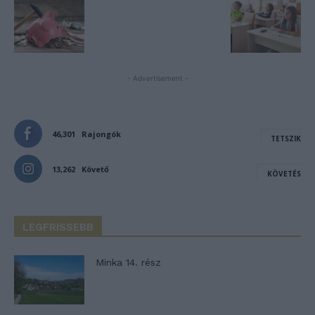
- Advertisement -
46,301
Rajongók
TETSZIK
13,262
Követő
KÖVETÉS
LEGFRISSEBB
Minka 14. rész