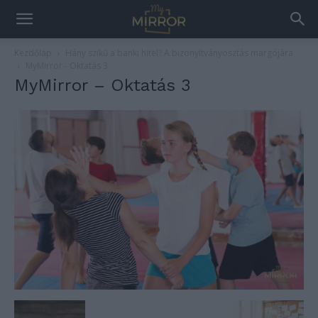
Kezdőlap
Hány szikű a banki hitel? A bizonyítványosztás margójára
MyMirror - Oktatás 3
MyMirror – Oktatás 3