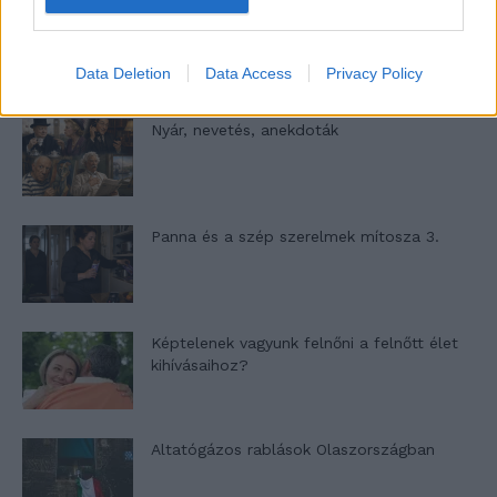
A világ legismertebb ruhái
Data Deletion
Data Access
Privacy Policy
Nyár, nevetés, anekdoták
Panna és a szép szerelmek mítosza 3.
Képtelenek vagyunk felnőni a felnőtt élet
kihívásaihoz?
Altatógázos rablások Olaszországban