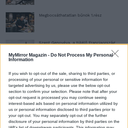
Megbocsáthatatlan bűnök 1.rész
Szent Genovéva, a túlélő Franciaország
jelképe
MyMirror Magazin -
Do Not Process My Personal
Information
Minka 12. rész
If you wish to opt-out of the sale, sharing to third parties, or
processing of your personal or sensitive information for
targeted advertising by us, please use the below opt-out
section to confirm your selection. Please note that after your
opt-out request is processed you may continue seeing
Minka 11. rész
interest-based ads based on personal information utilized by
us or personal information disclosed to third parties prior to
your opt-out. You may separately opt-out of the further
disclosure of your personal information by third parties on the
T. szereti a fiatal lányokat 14. rész
IAB’s list of downstream participants. This information may