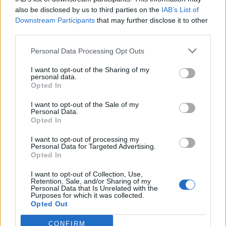
also be disclosed by us to third parties on the
IAB’s List of
Downstream Participants
that may further disclose it to other
third parties.
Pedig szóltam… – Miért nem hiszünk a
Personal Data Processing Opt Outs
nőknek, amikor segítséget kérnek?
I want to opt-out of the Sharing of my
personal data.
Opted In
A legidegesítőbb kifejezések laza
gyűjteménye
I want to opt-out of the Sale of my
Personal Data.
Opted In
I want to opt-out of processing my
Elyna Robbs: Adéle és az örökölt árnyak
Personal Data for Targeted Advertising.
13. rész
Opted In
I want to opt-out of Collection, Use,
Retention, Sale, and/or Sharing of my
Personal Data that Is Unrelated with the
Woody Allen megosztó zsenialitása
Purposes for which it was collected.
Opted Out
CONFIRM