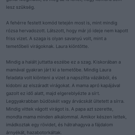
lesz szükség.
A fehérre festett komód tetején most is, mint mindig
rózsa hervadozott. Látszott, hogy már jó ideje nem kapott
friss vizet. A szaga is olyan savanyú volt, mint a
temetőbeli virágoknak. Laura kiöntötte.
Mindig a halált juttatta eszébe ez a szag. Kiskorában a
mamával gyakran járt ki a temetőbe. Mindig Laura
feladata volt kiönteni a vizet a napszítta vázákból, és
kidobni az elszáradt virágokat. A mama apró kapájával
gazolt ez idő alatt, majd elgereblyézte a sírt.
Leggyakrabban büdöskét vagy árvácskát ültetett a sírra.
Mindig vittek vágott virágot is. A papa azt szerette,
mondta mama minden alkalommal. Amikor készen lettek,
imádkoztak egy rövidet, és hátrahagyva a fájdalom
árnyékát, hazabotorkáltak.