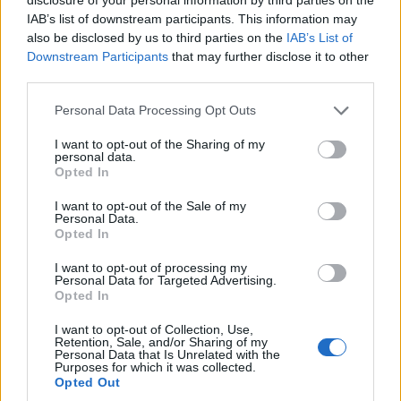
vizsgálatra elkísérte, és tartotta benne a lelket. Amikor
IAB’s list of downstream participants. This information may
also be disclosed by us to third parties on the
IAB’s List of
átmenetileg rosszabbodott az állapota, egy percre sem
Downstream Participants
that may further disclose it to other
hagyta magára.
third parties.
Personal Data Processing Opt Outs
Végtelenül sok szeretetet kapott tőle. Ezt viszonozta is.
Teljes szívével. Nem csapta be önmagát, nem áltatta. A
I want to opt-out of the Sharing of my
personal data.
szívében azonban maradt hely Vilinek is. Ha ez
Opted In
gyalázatosnak tűnt, akkor is.
I want to opt-out of the Sale of my
Personal Data.
Belépett a szobába és kitárta a spalettákat. Most nem
Opted In
sütött a nap, a borongós ég mégsem volt szomorú.
I want to opt-out of processing my
Letette a bőröndjét és kisétált a kertbe. Emlékeiben
Personal Data for Targeted Advertising.
Opted In
boldog filmkockák peregtek. Észrevette, hogy a diófa
alatti pad friss festést kapott. A tóban új halak úszkáltak.
I want to opt-out of Collection, Use,
Retention, Sale, and/or Sharing of my
És ott volt a kőkupac is. A tetején egy feketével.
Personal Data that Is Unrelated with the
Purposes for which it was collected.
Opted Out
Laura lába megbicsaklott.