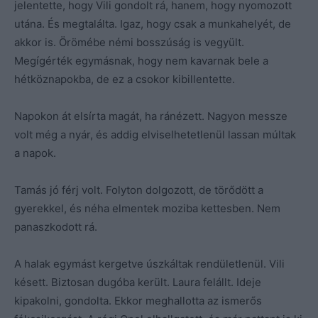
jelentette, hogy Vili gondolt rá, hanem, hogy nyomozott
utána. És megtalálta. Igaz, hogy csak a munkahelyét, de
akkor is. Örömébe némi bosszúság is vegyült.
Megígérték egymásnak, hogy nem kavarnak bele a
hétköznapokba, de ez a csokor kibillentette.
Napokon át elsírta magát, ha ránézett. Nagyon messze
volt még a nyár, és addig elviselhetetlenül lassan múltak
a napok.
Tamás jó férj volt. Folyton dolgozott, de törődött a
gyerekkel, és néha elmentek moziba kettesben. Nem
panaszkodott rá.
A halak egymást kergetve úszkáltak rendületlenül. Vili
késett. Biztosan dugóba került. Laura felállt. Ideje
kipakolni, gondolta. Ekkor meghallotta az ismerős