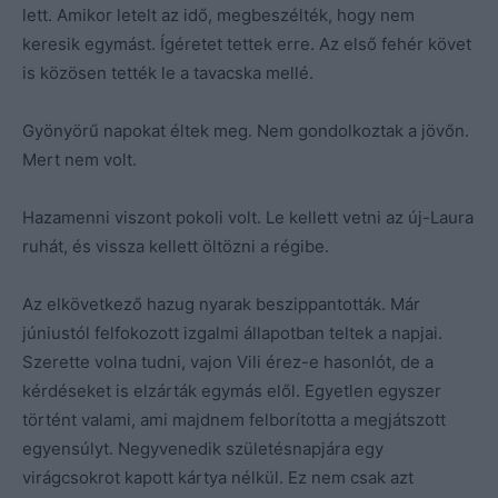
lett. Amikor letelt az idő, megbeszélték, hogy nem
keresik egymást. Ígéretet tettek erre. Az első fehér követ
is közösen tették le a tavacska mellé.
Gyönyörű napokat éltek meg. Nem gondolkoztak a jövőn.
Mert nem volt.
Hazamenni viszont pokoli volt. Le kellett vetni az új-Laura
ruhát, és vissza kellett öltözni a régibe.
Az elkövetkező hazug nyarak beszippantották. Már
júniustól felfokozott izgalmi állapotban teltek a napjai.
Szerette volna tudni, vajon Vili érez-e hasonlót, de a
kérdéseket is elzárták egymás elől. Egyetlen egyszer
történt valami, ami majdnem felborította a megjátszott
egyensúlyt. Negyvenedik születésnapjára egy
virágcsokrot kapott kártya nélkül. Ez nem csak azt