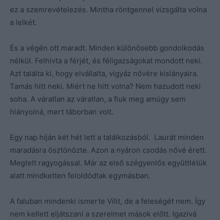
ez a szemrevételezés. Mintha röntgennel vizsgálta volna
a lelkét.
És a végén ott maradt. Minden különösebb gondolkodás
nélkül. Felhívta a férjét, és féligazságokat mondott neki.
Azt találta ki, hogy elvállalta, vigyáz nővére kislányaira.
Tamás hitt neki. Miért ne hitt volna? Nem hazudott neki
soha. A váratlan az váratlan, a fiuk meg amúgy sem
hiányolná, mert táborban volt.
Egy nap híján két hét lett a találkozásból. Laurát minden
maradásra ösztönözte. Azon a nyáron csodás nővé érett.
Megtelt ragyogással. Már az első szégyenlős együttlétük
alatt mindketten feloldódtak egymásban.
A faluban mindenki ismerte Vilit, de a feleségét nem. Így
nem kellett eljátszani a szerelmet mások előtt. Igazivá