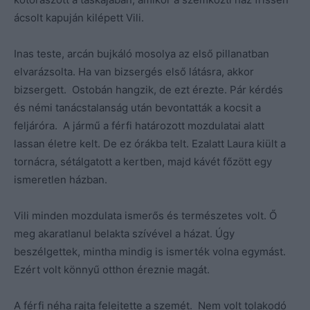
ácsolt kapuján kilépett Vili.
Inas teste, arcán bujkáló mosolya az első pillanatban
elvarázsolta. Ha van bizsergés első látásra, akkor
bizsergett. Ostobán hangzik, de ezt érezte. Pár kérdés
és némi tanácstalanság után bevontatták a kocsit a
feljáróra. A jármű a férfi határozott mozdulatai alatt
lassan életre kelt. De ez órákba telt. Ezalatt Laura kiült a
tornácra, sétálgatott a kertben, majd kávét főzött egy
ismeretlen házban.
Vili minden mozdulata ismerős és természetes volt. Ő
meg akaratlanul belakta szívével a házat. Úgy
beszélgettek, mintha mindig is ismerték volna egymást.
Ezért volt könnyű otthon éreznie magát.
A férfi néha rajta felejtette a szemét. Nem volt tolakodó