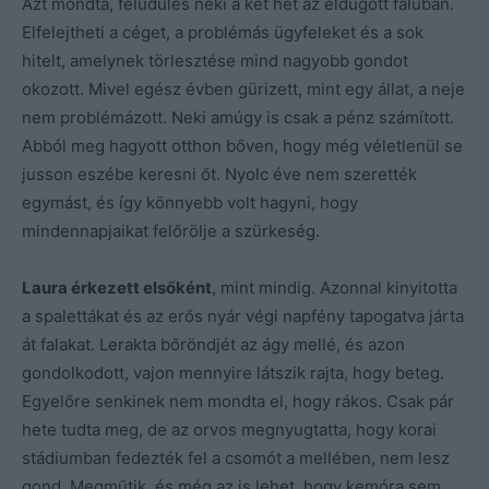
Azt mondta, felüdülés neki a két hét az eldugott faluban.
Elfelejtheti a céget, a problémás ügyfeleket és a sok
hitelt, amelynek törlesztése mind nagyobb gondot
okozott. Mivel egész évben gürizett, mint egy állat, a neje
nem problémázott. Neki amúgy is csak a pénz számított.
Abból meg hagyott otthon bőven, hogy még véletlenül se
jusson eszébe keresni őt. Nyolc éve nem szerették
egymást, és így könnyebb volt hagyni, hogy
mindennapjaikat felőrölje a szürkeség.
Laura érkezett elsőként
, mint mindig. Azonnal kinyitotta
a spalettákat és az erős nyár végi napfény tapogatva járta
át falakat. Lerakta bőröndjét az ágy mellé, és azon
gondolkodott, vajon mennyire látszik rajta, hogy beteg.
Egyelőre senkinek nem mondta el, hogy rákos. Csak pár
hete tudta meg, de az orvos megnyugtatta, hogy korai
stádiumban fedezték fel a csomót a mellében, nem lesz
gond. Megműtik, és még az is lehet, hogy kemóra sem