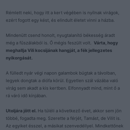
Rémlett neki, hogy itt a kert végében is nyílnak virágok,
ezért fogott egy kést, és elindult életet vinni a házba.
Mindenütt csend honolt, nyugtalanító békesség áradt
még a fűszálakból is. Ő mégis feszült volt.
Várta, hogy
meghallja Vili kocsijának hangját, a fék jellegzetes
nyikorgását.
A fülledt nyár végi napon galambok búgtak a távolban,
legyek dongtak a diófa körül. Egyetlen szál vázába való
virág sem akadt a kis kertben. Elfonnyadt mind, mint ő a
rá váró idő kínjában.
Utoljára jött el.
Ha túléli a következő évet, akkor sem jön
többé, fogadta meg. Szerette a férjét, Tamást, de Vilit is.
Az egyiket ésszel, a másikat szenvedéllyel. Mindkettőnek