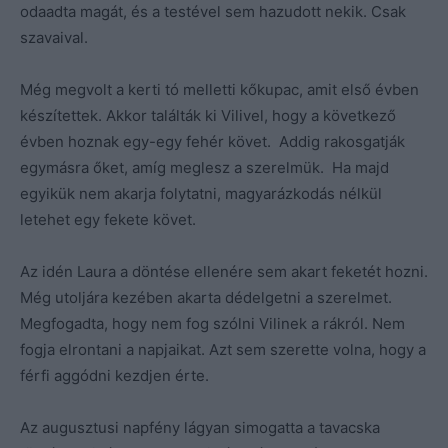
odaadta magát, és a testével sem hazudott nekik. Csak
szavaival.
Még megvolt a kerti tó melletti kőkupac, amit első évben
készítettek. Akkor találták ki Vilivel, hogy a következő
évben hoznak egy-egy fehér követ. Addig rakosgatják
egymásra őket, amíg meglesz a szerelmük. Ha majd
egyikük nem akarja folytatni, magyarázkodás nélkül
letehet egy fekete követ.
Az idén Laura a döntése ellenére sem akart feketét hozni.
Még utoljára kezében akarta dédelgetni a szerelmet.
Megfogadta, hogy nem fog szólni Vilinek a rákról. Nem
fogja elrontani a napjaikat. Azt sem szerette volna, hogy a
férfi aggódni kezdjen érte.
Az augusztusi napfény lágyan simogatta a tavacska