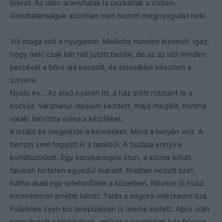
tükrét. Az idén aranyhalak is úszkáltak a vízben.
Gondtalanságuk azonban nem hozott megnyugvást neki.
Vili maga volt a nyugalom. Mellette minden kisimult. Igaz,
hogy neki csak két hét jutott belőle, de az az idő minden
percével a bőre alá kúszott, és tetoválást készített a
szívére.
Nyolc év… Az első nyáron itt, a ház előtt robbant le a
kocsija. Váratlanul lassulni kezdett, majd megállt, mintha
valaki behúzta volna a kéziféket.
Kiszállt és megnézte a kerekeket. Mind a helyén volt. A
benzin sem fogyott ki a tankból. A tudása ennyire
korlátozódott. Egy kacskaringós úton, a szinte kihalt
faluban hirtelen egyedül maradt. Riadtan nézett szét,
hátha akad egy telefonfülke a közelben. Nővére jó húsz
kilométerrel arrébb lakott. Talán a sógora intézkedni tud.
Fülkének ilyen kis településen is lennie kellett. Apró után
kotorászott a táskájában, amikor a szemközti ház frissen