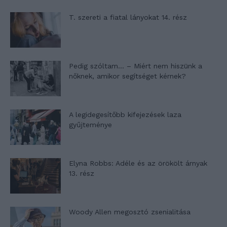
T. szereti a fiatal lányokat 14. rész
Pedig szóltam… – Miért nem hiszünk a
nőknek, amikor segítséget kérnek?
A legidegesítőbb kifejezések laza
gyűjteménye
Elyna Robbs: Adéle és az örökölt árnyak
13. rész
Woody Allen megosztó zsenialitása