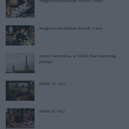
Megbocsáthatatlan bűnök 2.rész
Megbocsáthatatlan bűnök 1.rész
Szent Genovéva, a túlélő Franciaország
jelképe
Minka 12. rész
Minka 11. rész