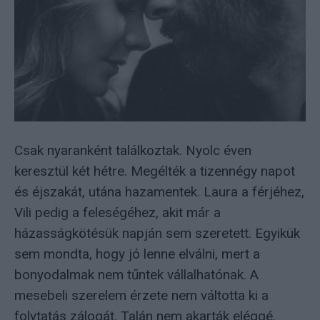
Csak nyaranként találkoztak. Nyolc éven
keresztül két hétre. Megélték a tizennégy napot
és éjszakát, utána hazamentek. Laura a férjéhez,
Vili pedig a feleségéhez, akit már a
házasságkötésük napján sem szeretett. Egyikük
sem mondta, hogy jó lenne elválni, mert a
bonyodalmak nem tűntek vállalhatónak. A
mesebeli szerelem érzete nem váltotta ki a
folytatás zálogát. Talán nem akarták eléggé.