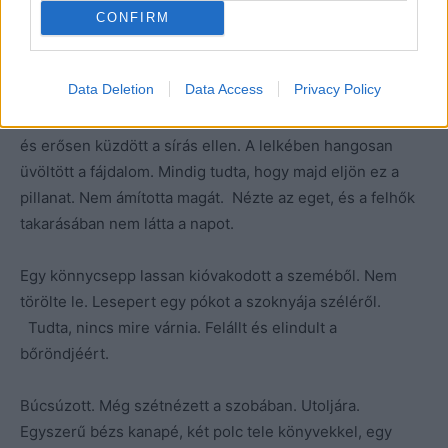
CONFIRM
Fekete kő…Vili nem jön el. A tavalyi csodás két hét után
így döntött.
Data Deletion
Data Access
Privacy Policy
Lerogyott le a padra. Végigsimította a kovácsoltvas karfát,
és erősen küzdött a sírás ellen. A lelkében hangosan
üvöltött a fájdalom. Mindig tudta, hogy majd eljön ez a
pillanat. Nem ámította magát. Nézte az eget, és a felhők
takarásában nem látta a napot.
Egy könnycsepp lassan kióvakodott a szeméből. Nem
törölte le. Lesepert egy pókot a szoknyája széléről.
Tudta, nincs mire várnia. Felállt és elindult a
bőröndjéért.
Búcsúzott. Még szétnézett a szobában. Utoljára.
Egyszerű bézs kanapé, két polc tele könyvekkel, egy