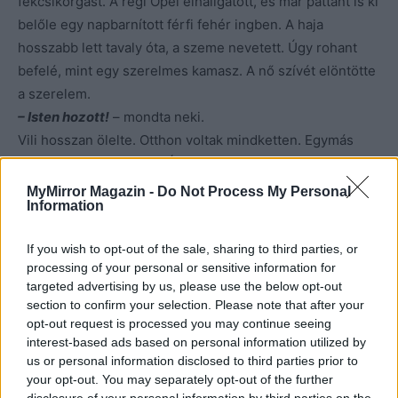
fékcsikorgást. A régi Opel elhallgatott, és már pattant is ki
belőle egy napbarnított férfi fehér ingben. A haja
hosszabb lett tavaly óta, a szeme nevetett. Úgy rohant
befelé, mint egy szerelmes kamasz. A nő szívét elöntötte
a szerelem.
– Isten hozott!
– mondta neki.
Vili hosszan ölelte. Otthon voltak mindketten. Egymás
szemében és lelkében. És Laura testében a rák is ott
lakozott.
MyMirror Magazin -
Do Not Process My Personal
Information
Egy évvel később újra augusztus lett. Laura lefogyott, de
If you wish to opt-out of the sale, sharing to third parties, or
valóban nem volt szükség kemóra. Megműtötték, és úgy
processing of your personal or sensitive information for
tűnt, minden szépen alakul. A heg gyönyörűen gyógyult.
targeted advertising by us, please use the below opt-out
section to confirm your selection. Please note that after your
opt-out request is processed you may continue seeing
A két hét szerelem éltette egész évben. Tudta, hogy
interest-based ads based on personal information utilized by
egyszer véget fog érni, mert nem lehetett másként.
us or personal information disclosed to third parties prior to
Minden hazugság kiderül, és akkor nagyot szól.
your opt-out. You may separately opt-out of the further
Betegsége alatt Tamás végig mellette volt. Minden
disclosure of your personal information by third parties on the