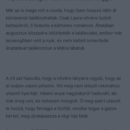
Már az is maga volt a csoda, hogy ilyen hosszú időn át
bűntelenül találkozhattak. Csak Laura nővére tudott
kettejükről, ő fedezte a kéthetes románcot. Általában
augusztus közepére időzítették a találkozást, amikor már
lecsengőben volt a nyár, és nem kellett ismerősök
áradatával találkozniuk a Mátra lábánál.
A nő azt hazudta, hogy a nővére lányaira vigyáz, hogy az
el tudjon utazni pihenni. Vili meg nem létező rokonához
utazott ilyentájt. Valami anyai nagybátyról hadovált, aki
már öreg volt, és nehezen mozgott. Ő meg azért utazott
le hozzá, hogy felvágja a tűzifát, rendbe tegye a gazos
kertet, meg újratapassza a régi ház falát.