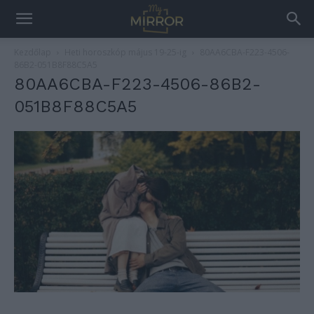
Kezdőlap
Heti horoszkóp május 19-25-ig
80AA6CBA-F223-4506-
86B2-051B8F88C5A5
80AA6CBA-F223-4506-86B2-
051B8F88C5A5