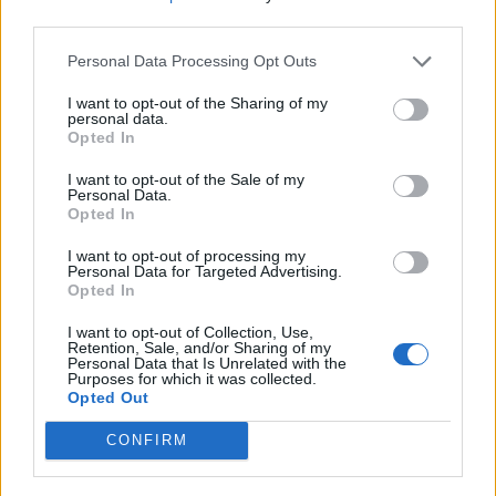
nőknek, amikor segítséget kérnek?
third parties.
Personal Data Processing Opt Outs
A legidegesítőbb kifejezések laza
I want to opt-out of the Sharing of my
personal data.
gyűjteménye
Opted In
I want to opt-out of the Sale of my
Personal Data.
Elyna Robbs: Adéle és az örökölt árnyak
Opted In
13. rész
I want to opt-out of processing my
Personal Data for Targeted Advertising.
Opted In
Woody Allen megosztó zsenialitása
I want to opt-out of Collection, Use,
Retention, Sale, and/or Sharing of my
Personal Data that Is Unrelated with the
Purposes for which it was collected.
Opted Out
A világ legismertebb ruhái
CONFIRM