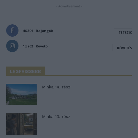
- Advertisement -
46,301
Rajongók
TETSZIK
13,262
Követő
KÖVETÉS
LEGFRISSEBB
Minka 14. rész
Minka 13. rész