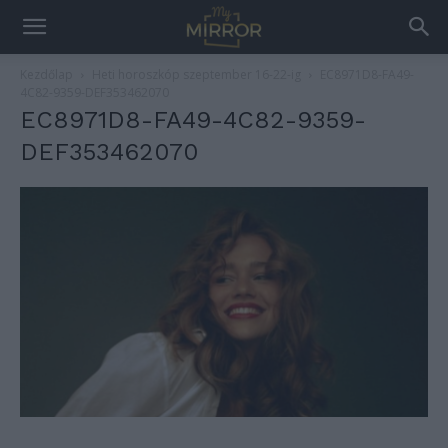
Kezdőlap
Heti horoszkóp szeptember 16-22-ig
EC8971D8-FA49-
4C82-9359-DEF353462070
EC8971D8-FA49-4C82-9359-
DEF353462070