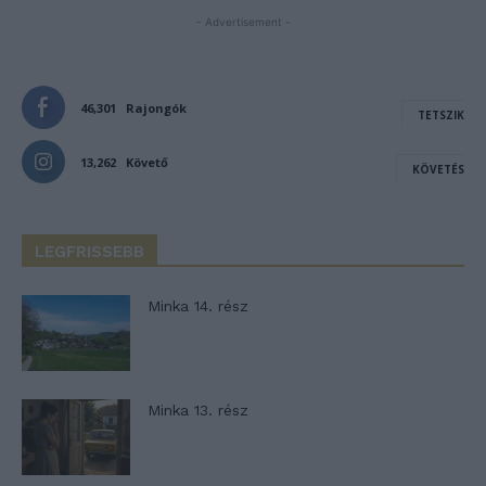
- Advertisement -
46,301
Rajongók
TETSZIK
13,262
Követő
KÖVETÉS
LEGFRISSEBB
Minka 14. rész
Minka 13. rész