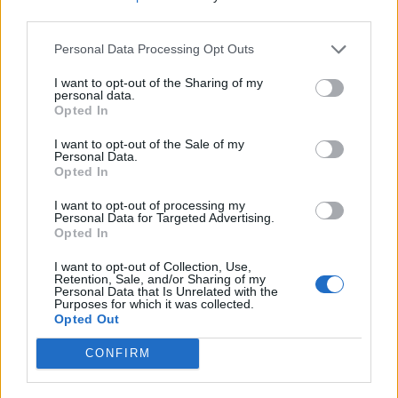
nőknek, amikor segítséget kérnek?
third parties.
Personal Data Processing Opt Outs
A legidegesítőbb kifejezések laza
I want to opt-out of the Sharing of my
personal data.
gyűjteménye
Opted In
I want to opt-out of the Sale of my
Personal Data.
Elyna Robbs: Adéle és az örökölt árnyak
Opted In
13. rész
I want to opt-out of processing my
Personal Data for Targeted Advertising.
Opted In
Woody Allen megosztó zsenialitása
I want to opt-out of Collection, Use,
Retention, Sale, and/or Sharing of my
Personal Data that Is Unrelated with the
Purposes for which it was collected.
Opted Out
A világ legismertebb ruhái
CONFIRM