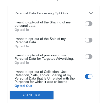
nőknek, amikor segítséget kérnek?
third parties.
Personal Data Processing Opt Outs
A legidegesítőbb kifejezések laza
I want to opt-out of the Sharing of my
personal data.
gyűjteménye
Opted In
I want to opt-out of the Sale of my
Personal Data.
Elyna Robbs: Adéle és az örökölt árnyak
Opted In
13. rész
I want to opt-out of processing my
Personal Data for Targeted Advertising.
Opted In
Woody Allen megosztó zsenialitása
I want to opt-out of Collection, Use,
Retention, Sale, and/or Sharing of my
Personal Data that Is Unrelated with the
Purposes for which it was collected.
Opted Out
A világ legismertebb ruhái
CONFIRM