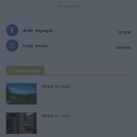
- Advertisement -
46,301
Rajongók
TETSZIK
13,262
Követő
KÖVETÉS
LEGFRISSEBB
Minka 14. rész
Minka 13. rész