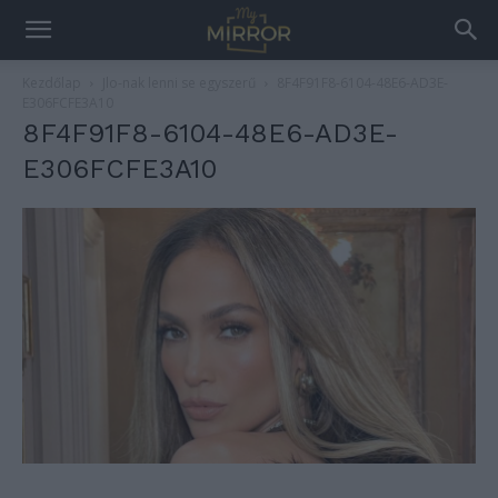
Kezdőlap
Jlo-nak lenni se egyszerű
8F4F91F8-6104-48E6-AD3E-
E306FCFE3A10
8F4F91F8-6104-48E6-AD3E-
E306FCFE3A10