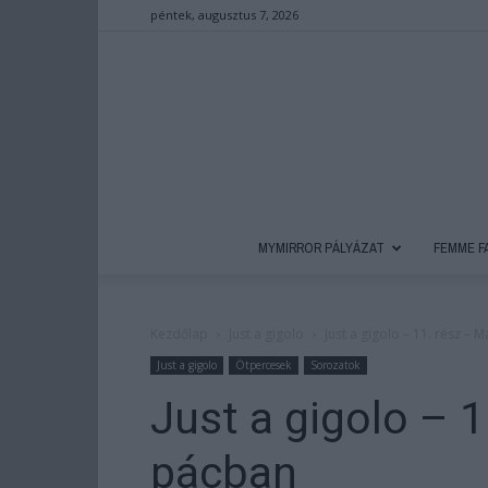
péntek, augusztus 7, 2026
MYMIRROR PÁLYÁZAT
FEMME F
Kezdőlap
Just a gigolo
Just a gigolo – 11. rész – 
Just a gigolo
Ötpercesek
Sorozatok
Just a gigolo – 1
pácban