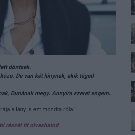
ett döntsek.
köze. De van két lánynak, akik téged
nak, Dunának megy. Annyira szeret engem…
ja a lány is ezt mondta róla.”
bi részét itt olvashatod