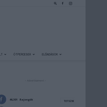
LT
ÖTPERCESEK
ELŐADÁSOK
- Advertisement -
46,301
Rajongók
TETSZIK