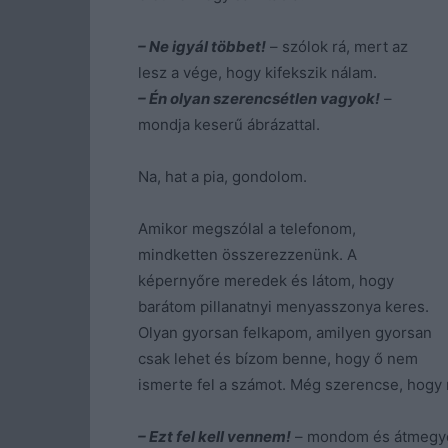
– Ne igyál többet!
– szólok rá, mert az
lesz a vége, hogy kifekszik nálam.
– Én olyan szerencsétlen vagyok!
–
mondja keserű ábrázattal.
Na, hat a pia, gondolom.
Amikor megszólal a telefonom,
mindketten összerezzenünk. A
képernyőre meredek és látom, hogy
barátom pillanatnyi menyasszonya keres.
Olyan gyorsan felkapom, amilyen gyorsan
csak lehet és bízom benne, hogy ő nem
ismerte fel a számot. Még szerencse, hogy 
– Ezt fel kell vennem!
– mondom és átmegye