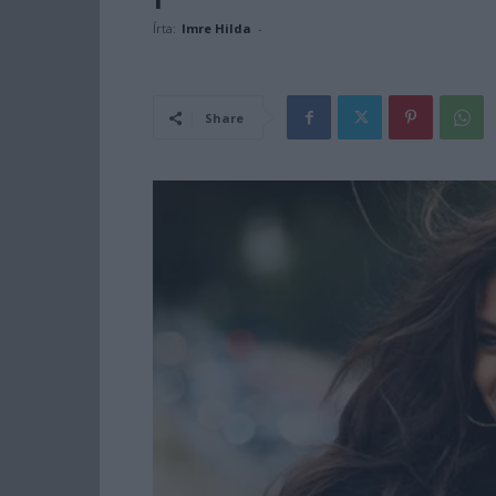
Írta:
Imre Hilda
-
Share