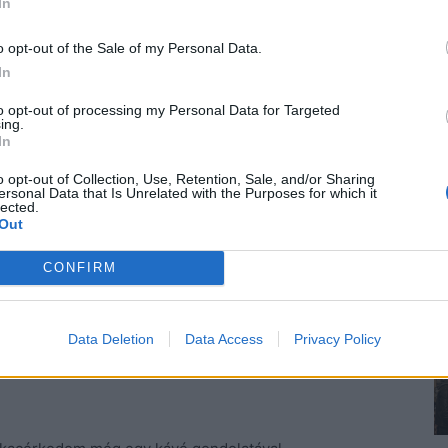
In
a számon. –
Kérsz valamit inni?
o opt-out of the Sale of my Personal Data.
an?
In
t mondom, mert érzem, hogy kezd elszabadulni a
to opt-out of processing my Personal Data for Targeted
ing.
In
o opt-out of Collection, Use, Retention, Sale, and/or Sharing
ersonal Data that Is Unrelated with the Purposes for which it
lected.
azó srác úgy önt magának a pohárba, mintha víz lenne.
Out
ik!
CONFIRM
mész egy hét múlva?
Data Deletion
Data Access
Privacy Policy
.