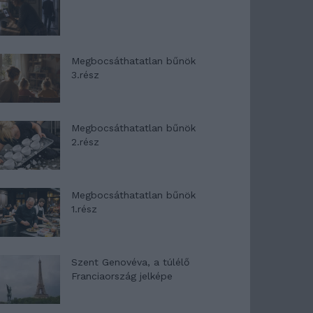
Megbocsáthatatlan bűnök
3.rész
Megbocsáthatatlan bűnök
2.rész
Megbocsáthatatlan bűnök
1.rész
Szent Genovéva, a túlélő
Franciaország jelképe