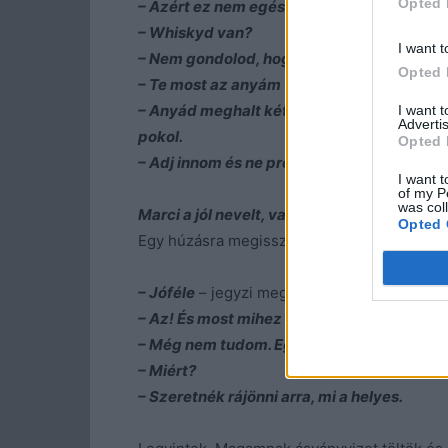
Opted 
– Azért ez nem egészen igaz…
– szalad ki 
– Whiskyd van?
I want t
– Nem gondolod, hogy ahhoz még korán v
Opted 
– Te most az anyám vagy, Márk?
– Anyád meghalt két éve, nem? Csak azér
I want 
Advertis
pokol.
Opted 
– Adj innom és ne prédikálj!
I want t
of my P
was col
Marci a jól nevelt, vallásos csal
ádból szárm
Opted 
Egy húzásra megissza a felét és megrázkód
– Jóféle
– jegyzi meg.
– Az! És most mihez kezdesz? Tényleg ki
– Még nem tudom. Egyelőre húzom az időt
– Miért?
– Szeretnék rájönni arra, mi a helyes.