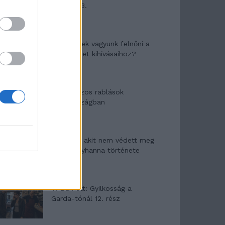
mítosza 3.
Képtelenek vagyunk felnőni a
felnőtt élet kihívásaihoz?
Altatógázos rablások
Olaszországban
A kislány, akit nem védett meg
senki – Lyhanna története
T. Barnett: Gyilkosság a
Garda-tónál 12. rész