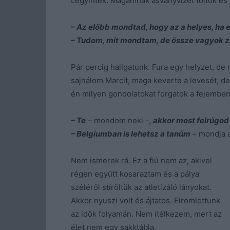
Legyintek. Magamnak ásványvizet töltök és
– Az előbb mondtad, hogy az a helyes, ha 
– Tudom, mit mondtam, de össze vagyok 
Pár percig hallgatunk. Fura egy helyzet, d
sajnálom Marcit, maga keverte a levesét, de
én milyen gondolatokat forgatok a fejemben.
– Te
– mondom neki -,
akkor most felrúgod
– Belgiumban is lehetsz a tanúm
– mondja 
Nem ismerek rá. Ez a fiú nem az, akivel
régen együtt kosaraztam és a pálya
széléről stíröltük az atletizáló lányokat.
Akkor nyuszi volt és ájtatos. Elromlottunk
az idők folyamán. Nem ítélkezem, mert az
élet nem egy sakktábla.