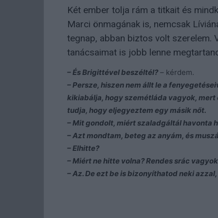
Két ember tolja rám a titkait és min
Marci önmagának is, nemcsak Líviána
tegnap, abban biztos volt szerelem.
tanácsaimat is jobb lenne megtarta
– És Brigittével beszéltél?
– kérdem.
– Persze, hiszen nem állt le a fenyegetése
kikiabálja, hogy szemétláda vagyok, mert
tudja, hogy eljegyeztem egy másik nőt.
– Mit gondolt, miért szaladgáltál havonta 
– Azt mondtam, beteg az anyám, és muszá
– Elhitte?
– Miért ne hitte volna? Rendes srác vagyok
– Az. De ezt be is bizonyíthatod neki azzal