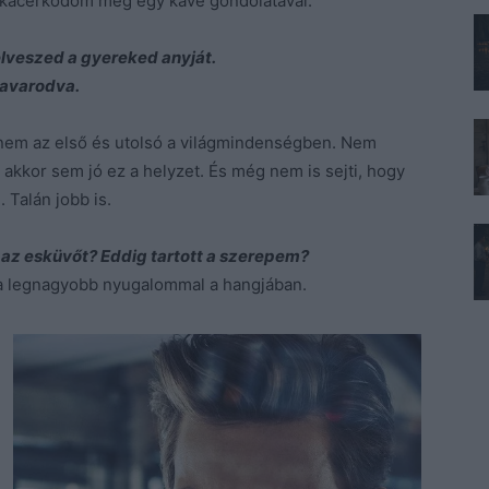
 kacérkodom még egy kávé gondolatával.
elveszed a gyereked anyját.
zavarodva.
e nem az első és utolsó a világmindenségben. Nem
 akkor sem jó ez a helyzet. És még nem is sejti, hogy
 Talán jobb is.
 az esküvőt? Eddig tartott a szerepem?
a legnagyobb nyugalommal a hangjában.