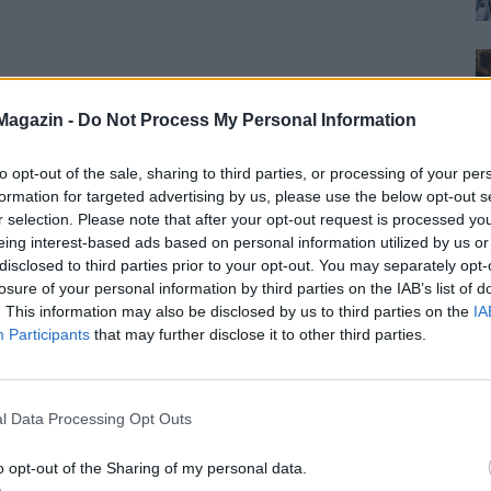
 te ezeket a lányokat?
Magazin -
Do Not Process My Personal Information
to opt-out of the sale, sharing to third parties, or processing of your per
formation for targeted advertising by us, please use the below opt-out s
gittével vagyok, akkor élvezem, hogy szenvedélyes és
r selection. Please note that after your opt-out request is processed y
k, hogy okos, rátermett. Belőle is jó anya lesz.
eing interest-based ads based on personal information utilized by us or
disclosed to third parties prior to your opt-out. You may separately opt-
azt megfékezni, ha netán repülőre ül.
losure of your personal information by third parties on the IAB’s list of
tem, azt mondtam neki, hogy egy hét múlva kinn
. This information may also be disclosed by us to third parties on the
IA
gy lányt vagy fiút szeretnék, erre fiút mondtam.
Participants
that may further disclose it to other third parties.
m-e, hogy nem rajta múlik. Egyelőre azonban nem
l Data Processing Opt Outs
o opt-out of the Sharing of my personal data.
lgod van. Nő sehol, így problémád sincs…