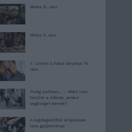
Minka 12. rész
Minka 11. rész
T. szereti a fiatal lányokat 14.
rész
Pedig szóltam… – Miért nem
hiszünk a nőknek, amikor
segítséget kérnek?
A legidegesítőbb kifejezések
laza gyűjteménye