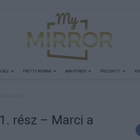
ATALE
PRETTY WOMAN
MAN POWER
FRUZSIFITT
KU
MyMirror
Marci a pácban
1. rész – Marci a
Magazin