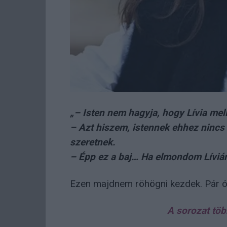
„– Isten nem hagyja, hogy Lívia mell
– Azt hiszem, istennek ehhez nincs 
szeretnek.
– Épp ez a baj… Ha elmondom Líviá
Ezen majdnem röhögni kezdek. Pár órá
A sorozat töb