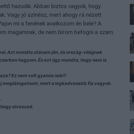
dkettő hazudik. Abban biztos vagyok, hogy
k. Vagy jó színész, mert ahogy rá nézett
 Vajon mi a fenének avatkozom én bele? A
nom magamnak, de nem bírom befogni a szám.
ivel. Azt mondta utánam jön, és ország-világnak
 cserben hagyom. És ezt úgy mondta, hogy nem is
haza? Ez nem volt gyanús neki?
j meglátogatnom, mert a legkedvesebb fia vagyok.
.
, hogy elveszed.