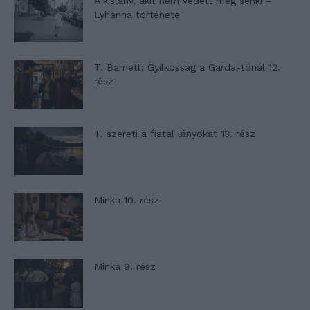
A kislány, akit nem védett meg senki –
Lyhanna története
T. Barnett: Gyilkosság a Garda-tónál 12.
rész
T. szereti a fiatal lányokat 13. rész
Minka 10. rész
Minka 9. rész