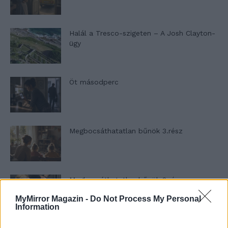
Halál a Tresco-szigeten – A Josh Clayton-
ügy
Öt másodperc
Megbocsáthatatlan bűnök 3.rész
Megbocsáthatatlan bűnök 2.rész
MyMirror Magazin -
Do Not Process My Personal
Information