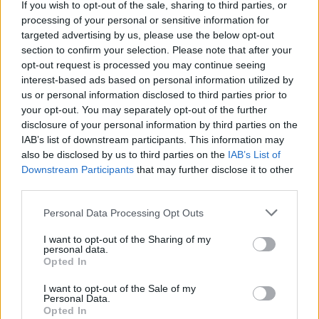
Megbocsáthatatlan bűnök 1.rész
If you wish to opt-out of the sale, sharing to third parties, or
processing of your personal or sensitive information for
targeted advertising by us, please use the below opt-out
section to confirm your selection. Please note that after your
opt-out request is processed you may continue seeing
Szent Genovéva, a túlélő Franciaország
interest-based ads based on personal information utilized by
jelképe
us or personal information disclosed to third parties prior to
your opt-out. You may separately opt-out of the further
disclosure of your personal information by third parties on the
Minka 12. rész
IAB’s list of downstream participants. This information may
also be disclosed by us to third parties on the
IAB’s List of
Downstream Participants
that may further disclose it to other
third parties.
Minka 11. rész
Personal Data Processing Opt Outs
I want to opt-out of the Sharing of my
personal data.
Opted In
T. szereti a fiatal lányokat 14. rész
I want to opt-out of the Sale of my
Personal Data.
Opted In