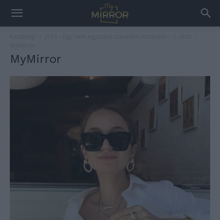
Kezdőlap
J+Zs – Egy nem egyszerű szerelem története – 2. rész
MyMirror
MyMirror