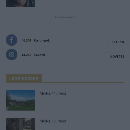
- Advertisement -
46,301
Rajongók
TETSZIK
13,262
Követő
KÖVETÉS
LEGFRISSEBB
Minka 14. rész
Minka 13. rész