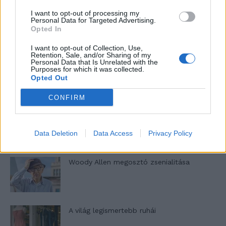
I want to opt-out of processing my
Pedig szóltam… – Miért nem hiszünk a
Personal Data for Targeted Advertising.
nőknek, amikor segítséget kérnek?
Opted In
I want to opt-out of Collection, Use,
Retention, Sale, and/or Sharing of my
Personal Data that Is Unrelated with the
A legidegesítőbb kifejezések laza
Purposes for which it was collected.
gyűjteménye
Opted Out
CONFIRM
Elyna Robbs: Adéle és az örökölt árnyak
13. rész
Data Deletion
Data Access
Privacy Policy
Woody Allen megosztó zsenialitása
A világ legismertebb ruhái