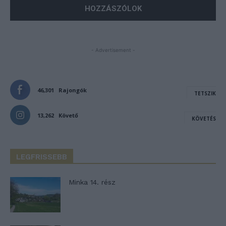
- Advertisement -
46,301
Rajongók
TETSZIK
13,262
Követő
KÖVETÉS
LEGFRISSEBB
Minka 14. rész