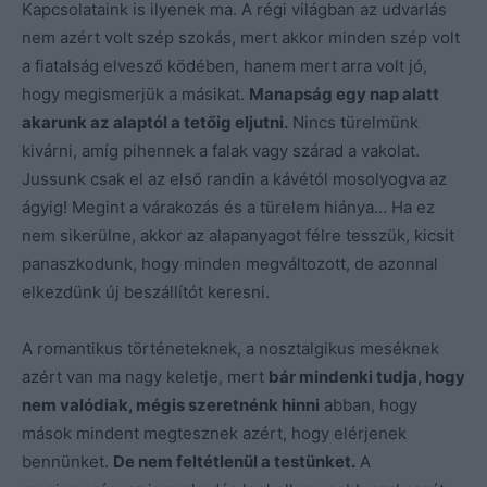
Kapcsolataink is ilyenek ma. A régi világban az udvarlás
nem azért volt szép szokás, mert akkor minden szép volt
a fiatalság elvesző ködében, hanem mert arra volt jó,
hogy megismerjük a másikat.
Manapság egy nap alatt
akarunk az alaptól a tetőig eljutni.
Nincs türelmünk
kivárni, amíg pihennek a falak vagy szárad a vakolat.
Jussunk csak el az első randin a kávétól mosolyogva az
ágyig! Megint a várakozás és a türelem hiánya… Ha ez
nem sikerülne, akkor az alapanyagot félre tesszük, kicsit
panaszkodunk, hogy minden megváltozott, de azonnal
elkezdünk új beszállítót keresni.
A romantikus történeteknek, a nosztalgikus meséknek
azért van ma nagy keletje, mert
bár mindenki tudja, hogy
nem valódiak, mégis szeretnénk hinni
abban, hogy
mások mindent megtesznek azért, hogy elérjenek
bennünket.
De nem feltétlenül a testünket.
A