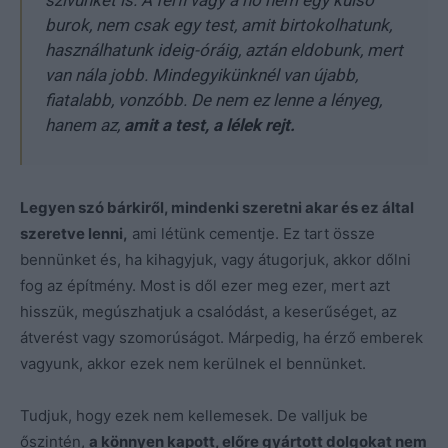
szívünket is. A férfi vagy a nő nem egy külső
burok, nem csak egy test, amit birtokolhatunk,
használhatunk ideig-óráig, aztán eldobunk, mert
van nála jobb. Mindegyikünknél van újabb,
fiatalabb, vonzóbb. De nem ez lenne a lényeg,
hanem az,
amit a test, a lélek rejt.
Legyen szó bárkiről, mindenki szeretni akar és ez által
szeretve lenni,
ami létünk cementje. Ez tart össze
bennünket és, ha kihagyjuk, vagy átugorjuk, akkor dőlni
fog az építmény. Most is dől ezer meg ezer, mert azt
hisszük, megúszhatjuk a csalódást, a keserűséget, az
átverést vagy szomorúságot. Márpedig, ha érző emberek
vagyunk, akkor ezek nem kerülnek el bennünket.
Tudjuk, hogy ezek nem kellemesek. De valljuk be
őszintén,
a könnyen kapott, előre gyártott dolgokat nem