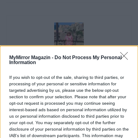
MyMirror Magazin -
Do Not Process My Personal
Information
Imre Hilda
If you wish to opt-out of the sale, sharing to third parties, or
Oktatás és nevelés területén dolgozom, de minden
processing of your personal or sensitive information for
szabadidőmben írok. Szeretek belesni a hétköznapok függönye
targeted advertising by us, please use the below opt-out
mögé és közben keresem az embert, a nőt a jól legyártott álarcok
section to confirm your selection. Please note that after your
mögött. Néha meséket is írok, de gyakrabban novellákat,
opt-out request is processed you may continue seeing
cikkeket és apró vicces történeteket.
interest-based ads based on personal information utilized by
us or personal information disclosed to third parties prior to
your opt-out. You may separately opt-out of the further
disclosure of your personal information by third parties on the
KAPCSOLÓDÓ CIKKEK
TÖBB A SZERZŐTŐL
IAB’s list of downstream participants. This information may