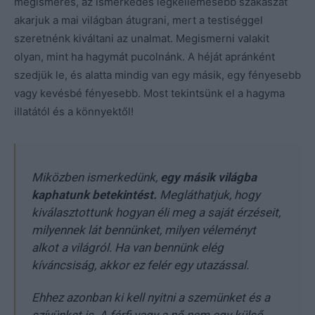
megismerés, az ismerkedés legkellemesebb szakaszát
akarjuk a mai világban átugrani, mert a testiséggel
szeretnénk kiváltani az unalmat. Megismerni valakit
olyan, mint ha hagymát pucolnánk. A héját apránként
szedjük le, és alatta mindig van egy másik, egy fényesebb
vagy kevésbé fényesebb. Most tekintsünk el a hagyma
illatától és a könnyektől!
Miközben ismerkedünk,
egy másik világba
kaphatunk betekintést.
Megláthatjuk, hogy
kiválasztottunk hogyan éli meg a saját érzéseit,
milyennek lát bennünket, milyen véleményt
alkot a világról. Ha van bennünk elég
kíváncsiság, akkor ez felér egy utazással.
Ehhez azonban ki kell nyitni a szemünket és a