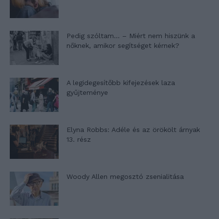
Pedig szóltam… – Miért nem hiszünk a
nőknek, amikor segítséget kérnek?
A legidegesítőbb kifejezések laza
gyűjteménye
Elyna Robbs: Adéle és az örökölt árnyak
13. rész
Woody Allen megosztó zsenialitása