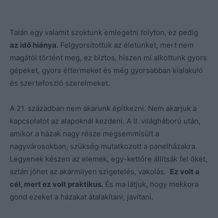
Talán egy valamit szoktunk emlegetni folyton, ez pedig
az idő hiánya.
Felgyorsítottuk az életünket, mert nem
magától történt meg, ez biztos, hiszen mi alkottunk gyors
gépeket, gyors éttermeket és még gyorsabban kialakuló
és szertefoszló szerelmeket.
A 21. században nem akarunk építkezni. Nem akarjuk a
kapcsolatot az alapoknál kezdeni. A II. világháború után,
amikor a házak nagy része megsemmisült a
nagyvárosokban, szükség mutatkozott a panelházakra.
Legyenek készen az elemek, egy-kettőre állítsák fel őket,
aztán jöhet az akármilyen szigetelés, vakolás.
Ez volt a
cél, mert ez volt praktikus.
És ma látjuk, hogy mekkora
gond ezeket a házakat átalakítani, javítani.