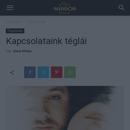
Kezdőlap
Ötpercesek
Ötpercesek
Kapcsolataink téglái
Írta:
Imre Hilda
-