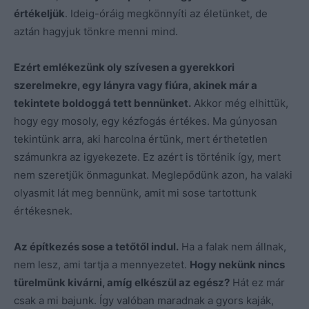
értékeljük
. Ideig-óráig megkönnyíti az életünket, de
aztán hagyjuk tönkre menni mind.
Ezért emlékezünk oly szívesen a gyerekkori
szerelmekre, egy lányra vagy fiúra, akinek már a
tekintete boldoggá tett bennünket.
Akkor még elhittük,
hogy egy mosoly, egy kézfogás értékes. Ma gúnyosan
tekintünk arra, aki harcolna értünk, mert érthetetlen
számunkra az igyekezete. Ez azért is történik így, mert
nem szeretjük önmagunkat. Meglepődünk azon, ha valaki
olyasmit lát meg bennünk, amit mi sose tartottunk
értékesnek.
Az építkezés sose a tetőtől indul.
Ha a falak nem állnak,
nem lesz, ami tartja a mennyezetet.
Hogy nekünk nincs
türelmünk kivárni, amíg elkészül az egész?
Hát ez már
csak a mi bajunk. Így valóban maradnak a gyors kaják,