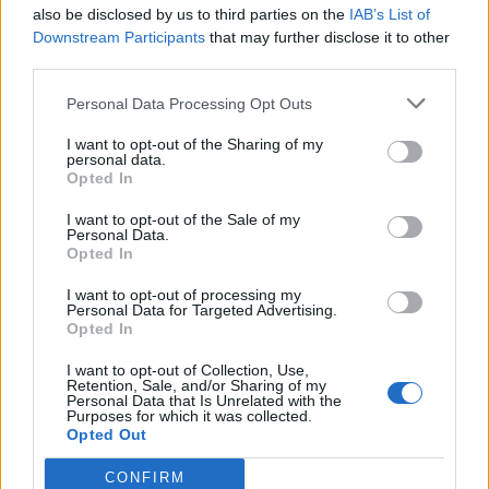
also be disclosed by us to third parties on the
IAB’s List of
Downstream Participants
that may further disclose it to other
Bivalytej és vino rosso 9.rész
third parties.
Personal Data Processing Opt Outs
I want to opt-out of the Sharing of my
Heti horoszkóp december 15-21-ig
personal data.
Opted In
I want to opt-out of the Sale of my
Personal Data.
Trollok árnyékában
Opted In
I want to opt-out of processing my
Personal Data for Targeted Advertising.
Opted In
I want to opt-out of Collection, Use,
Retention, Sale, and/or Sharing of my
Personal Data that Is Unrelated with the
Purposes for which it was collected.
HOZZÁSZÓLOK A CIKKHEZ
Opted Out
CONFIRM