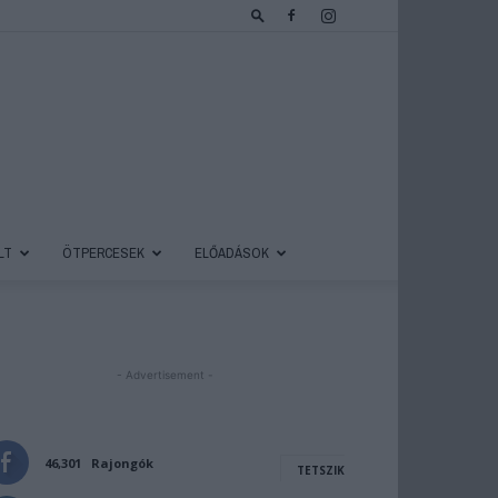
LT
ÖTPERCESEK
ELŐADÁSOK
- Advertisement -
46,301
Rajongók
TETSZIK