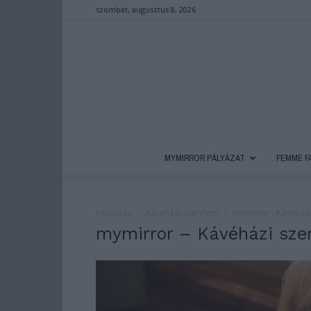
szombat, augusztus 8, 2026
MYMIRROR PÁLYÁZAT
FEMME F
Kezdőlap
Kávéházi szerelem
mymirror - Kávéház
mymirror – Kávéházi sze