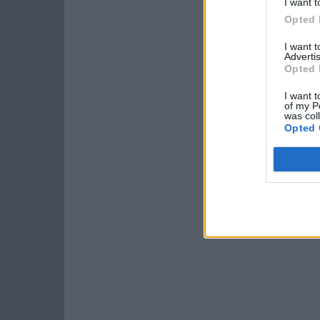
I want t
Opted 
I want 
Advertis
Opted 
I want t
of my P
was col
Opted 