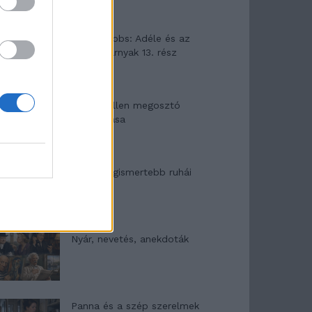
Elyna Robbs: Adéle és az
örökölt árnyak 13. rész
Woody Allen megosztó
zsenialitása
A világ legismertebb ruhái
Nyár, nevetés, anekdoták
Panna és a szép szerelmek