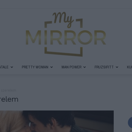
ATALE
PRETTY WOMAN
MAN POWER
FRUZSIFITT
KU
MyMirror
i szerelem
relem
Magazin