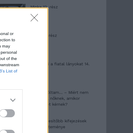
Minka 12. rész
sonal or
Minka 11. rész
ection to
ou may
 personal
out of the
T. szereti a fiatal lányokat 14.
 downstream
rész
B’s List of
Pedig szóltam… – Miért nem
hiszünk a nőknek, amikor
segítséget kérnek?
A legidegesítőbb kifejezések
laza gyűjteménye