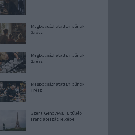
Megbocsáthatatlan bűnök
3.rész
Megbocsáthatatlan bűnök
2.rész
Megbocsáthatatlan bűnök
1.rész
Szent Genovéva, a túlélő
Franciaország jelképe