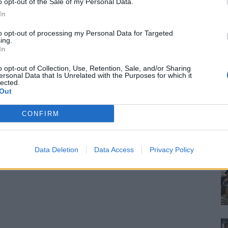
o opt-out of the Sale of my Personal Data.
In
to opt-out of processing my Personal Data for Targeted
ing.
In
o opt-out of Collection, Use, Retention, Sale, and/or Sharing
ersonal Data that Is Unrelated with the Purposes for which it
lected.
Out
CONFIRM
Data Deletion
Data Access
Privacy Policy