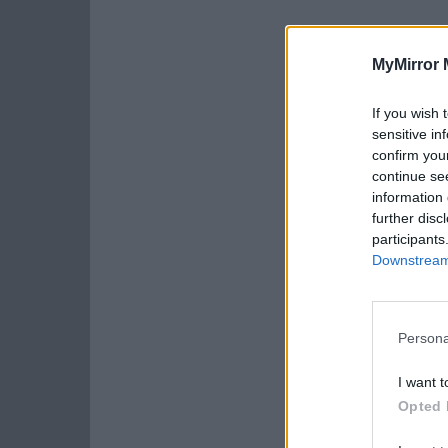
MyMirror 
If you wish 
sensitive in
confirm you
continue se
information 
further disc
participants
Downstream 
Persona
I want t
Opted 