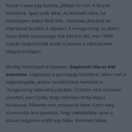
Kesjár Csaba egy kedves, jóképű fiú volt. A lányok
kedvence. Igazi sztár alkat. Az lehetett volna, ha
másképpen alakul földi léte. Hatalmas akarattal és
kitartással küzdött a céljaiért. A Hungaroring, az akkori
keleti blokk büszkesége már két éve állt, mert 1986
nyarán megnyitották ezzel is jelezve a változásokat
Magyarországon.
Mindig mosolygott a képeken.
Sugárzott róla az élet
szeretete
. Legjobban a gyorsaság bűvölte el. Akkor volt a
legboldogabb, amikor tesztköröket mehetett a
Hungaroring vadonatúj pályáján. Civilben nem szívesen
vezetett, mert tudta, hogy nehezen tartja meg a
korlátokat. Féktelen volt, szabad és fiatal. Ezért még
szomorúbb arra gondolni, hogy sakktábláján azon a
júniusi reggelen eldőlt egy bábu. Életének bábja.