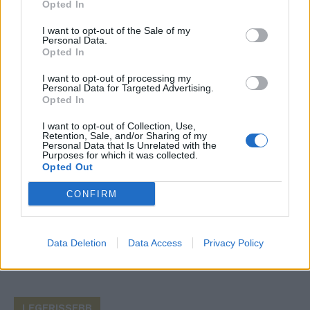
Opted In
Save my name, email, and website in this browser for the
I want to opt-out of the Sale of my
next time I comment.
Personal Data.
Opted In
Notify me of follow-up comments by email.
Notify me of new posts by email.
I want to opt-out of processing my
Personal Data for Targeted Advertising.
Opted In
I want to opt-out of Collection, Use,
Retention, Sale, and/or Sharing of my
Personal Data that Is Unrelated with the
Purposes for which it was collected.
- Advertisement -
Opted Out
CONFIRM
46,301
Rajongók
TETSZIK
Data Deletion
Data Access
Privacy Policy
13,262
Követő
KÖVETÉS
LEGFRISSEBB