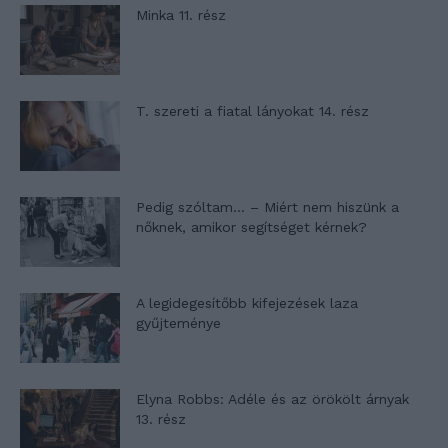
Minka 11. rész
T. szereti a fiatal lányokat 14. rész
Pedig szóltam… – Miért nem hiszünk a
nőknek, amikor segítséget kérnek?
A legidegesítőbb kifejezések laza
gyűjteménye
Elyna Robbs: Adéle és az örökölt árnyak
13. rész