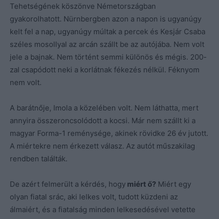
Tehetségének köszönve Németországban
gyakorolhatott. Nürnbergben azon a napon is ugyanúgy
kelt fel a nap, ugyanúgy múltak a percek és Kesjár Csaba
széles mosollyal az arcán szállt be az autójába. Nem volt
jele a bajnak. Nem történt semmi különös és mégis. 200-
zal csapódott neki a korlátnak fékezés nélkül. Féknyom
nem volt.
A barátnője, Imola a közelében volt. Nem láthatta, mert
annyira összeroncsolódott a kocsi. Már nem szállt ki a
magyar Forma-1 reménysége, akinek rövidke 26 év jutott.
A miértekre nem érkezett válasz. Az autót műszakilag
rendben találták.
De azért felmerült a kérdés, hogy
miért ő?
Miért egy
olyan fiatal srác, aki lelkes volt, tudott küzdeni az
álmaiért, és a fiatalság minden lelkesedésével vetette