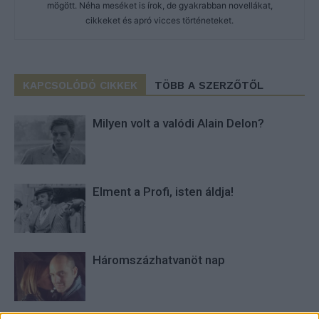
mögött. Néha meséket is írok, de gyakrabban novellákat,
cikkeket és apró vicces történeteket.
KAPCSOLÓDÓ CIKKEK
TÖBB A SZERZŐTŐL
Milyen volt a valódi Alain Delon?
Elment a Profi, isten áldja!
Háromszázhatvanöt nap