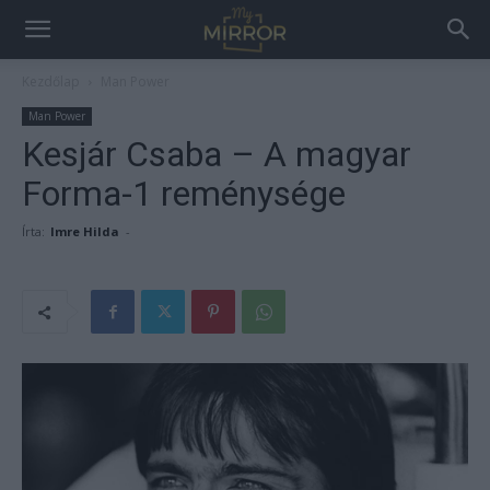
Kezdőlap
Man Power
Man Power
Kesjár Csaba – A magyar
Forma-1 reménysége
Írta:
Imre Hilda
-