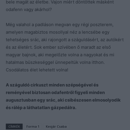
bele magát az életbe. Vajon miért döntöttek másként
odafenn vagy akárhol?
Még valahol a padláson megvan egy régi poszterem,
amelyen magabiztos mosollyal néz a lencsébe egy
tehetséges srác, aki rajongott a száguldásért, az autókért
és az életért. Sok ember szívében ő maradt az első
magyar bajnok, aki megelőzte volna a nagyokat és mi
hatalmas büszkeséggel ünnepeltük volna itthon.
Csodálatos élet lehetett volna!
A száguldó cirkuszt minden szépségével és
reményével biztosan odafentről figyeli minden
augusztusban egy srác, aki csibészesen elmosolyodik
és rálép a láthatatlan gázpedálra.
CÍMKÉK
Forma 1
Kesjár Csaba