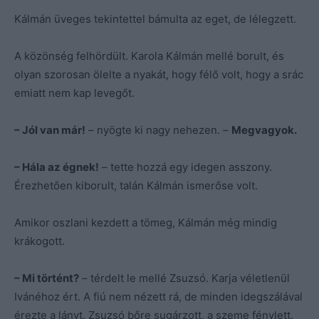
Kálmán üveges tekintettel bámulta az eget, de lélegzett.
A közönség felhördült. Karola Kálmán mellé borult, és
olyan szorosan ölelte a nyakát, hogy félő volt, hogy a srác
emiatt nem kap levegőt.
– Jól van már!
– nyögte ki nagy nehezen. –
Megvagyok.
– Hála az égnek!
– tette hozzá egy idegen asszony.
Érezhetően kiborult, talán Kálmán ismerőse volt.
Amikor oszlani kezdett a tömeg, Kálmán még mindig
krákogott.
– Mi történt?
– térdelt le mellé Zsuzsó. Karja véletlenül
Ivánéhoz ért. A fiú nem nézett rá, de minden idegszálával
érezte a lányt. Zsuzsó bőre sugárzott, a szeme fénylett.