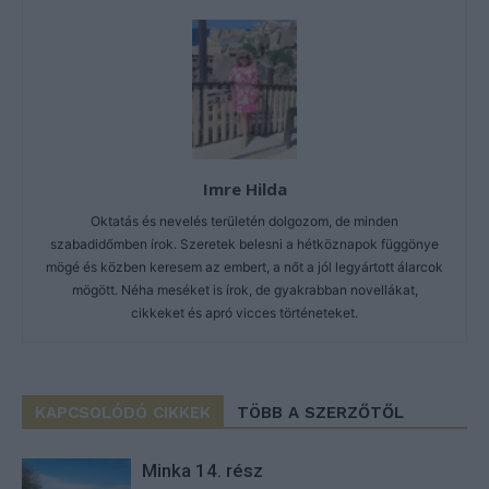
Imre Hilda
Oktatás és nevelés területén dolgozom, de minden
szabadidőmben írok. Szeretek belesni a hétköznapok függönye
mögé és közben keresem az embert, a nőt a jól legyártott álarcok
mögött. Néha meséket is írok, de gyakrabban novellákat,
cikkeket és apró vicces történeteket.
KAPCSOLÓDÓ CIKKEK
TÖBB A SZERZŐTŐL
Minka 14. rész