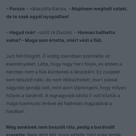
– Persze
– válaszolta Karola. –
Majdnem meghalt valaki,
de te csak egyél nyugodtan!
– Hagyd már!
–szólt rá Zsuzsó. –
Honnan tudhatta
volna? – Maga sem értette, miért védi a fiút.
Juci felröhögött. Ő eddig csendben szemlélte az
eseményeket. Látta, hogy nagy harc folyik, és ebben a
harcban nem a fiúk küzdenek a lányokért. Ez cseppet
sem tetszett neki, de nem ítélkezhetett, mert sokkal
nagyobb gondja volt, mint azon töprengeni, hogy milyen
hülyék a barátnői. A legnagyobb idióta ő volt köztük a
maga tizennyolc évével és hathetes magzatával a
hasában.
Még senkinek nem beszélt róla, pedig a barátnőit
szerette
. Nem attól félt, hogy elítélik, hisz sose tették