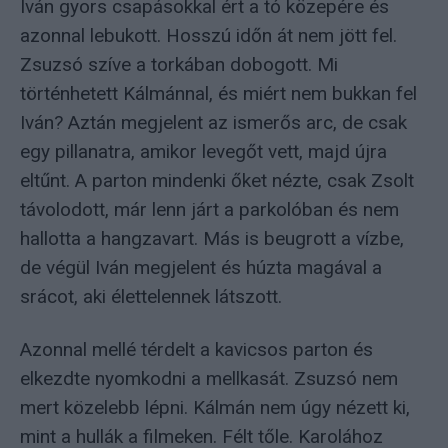
Iván gyors csapásokkal ért a tó közepére és
azonnal lebukott. Hosszú időn át nem jött fel.
Zsuzsó szíve a torkában dobogott. Mi
történhetett Kálmánnal, és miért nem bukkan fel
Iván? Aztán megjelent az ismerős arc, de csak
egy pillanatra, amikor levegőt vett, majd újra
eltűnt. A parton mindenki őket nézte, csak Zsolt
távolodott, már lenn járt a parkolóban és nem
hallotta a hangzavart. Más is beugrott a vízbe,
de végül Iván megjelent és húzta magával a
srácot, aki élettelennek látszott.
Azonnal mellé térdelt a kavicsos parton és
elkezdte nyomkodni a mellkasát. Zsuzsó nem
mert közelebb lépni. Kálmán nem úgy nézett ki,
mint a hullák a filmeken. Félt tőle. Karolához