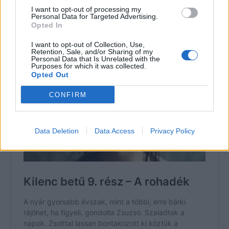
I want to opt-out of processing my
álmodozott, mint egy ostoba kamasz.
Personal Data for Targeted Advertising.
Opted In
Előző rész
I want to opt-out of Collection, Use,
Retention, Sale, and/or Sharing of my
Personal Data that Is Unrelated with the
Purposes for which it was collected.
Opted Out
CONFIRM
Data Deletion
Data Access
Privacy Policy