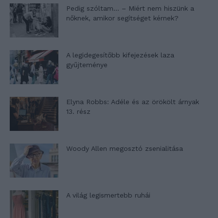
Pedig szóltam… – Miért nem hiszünk a
nőknek, amikor segítséget kérnek?
A legidegesítőbb kifejezések laza
gyűjteménye
Elyna Robbs: Adéle és az örökölt árnyak
13. rész
Woody Allen megosztó zsenialitása
A világ legismertebb ruhái