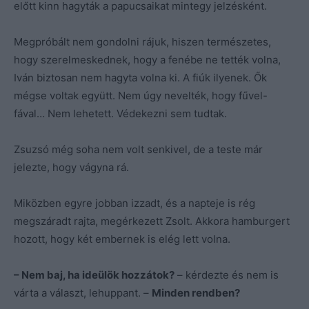
előtt kinn hagyták a papucsaikat mintegy jelzésként.
Megpróbált nem gondolni rájuk, hiszen természetes,
hogy szerelmeskednek, hogy a fenébe ne tették volna,
Iván biztosan nem hagyta volna ki. A fiúk ilyenek. Ők
mégse voltak együtt. Nem úgy nevelték, hogy fűvel-
fával… Nem lehetett. Védekezni sem tudtak.
Zsuzsó még soha nem volt senkivel, de a teste már
jelezte, hogy vágyna rá.
Miközben egyre jobban izzadt, és a napteje is rég
megszáradt rajta, megérkezett Zsolt. Akkora hamburgert
hozott, hogy két embernek is elég lett volna.
– Nem baj, ha ideülök hozzátok?
– kérdezte és nem is
várta a választ, lehuppant. –
Minden rendben?