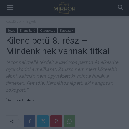
Kezdőlap
Egyéb
Egyéb
Kilenc betű
Ötpercesek
Sorozatok
Kilenc betű 8. rész –
Mindenkinek vannak titkai
"Azonnal mellé térdelt a kavicsos parton és elkezdte
nyomkodni a mellkasát. Zsuzsó nem mert közelebb
lépni. Kálmán nem úgy nézett ki, mint a hullák a
filmeken. Félt tőle. Karolához lépett, aki hangosan
zokogott."
Írta:
Imre Hilda
-