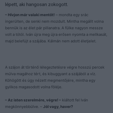
lépett, aki hangosan zokogott.
– Hívjon már valaki mentőt!
– mondta egy srác
ingerülten, de senki nem mozdult. Mintha megállt volna
bennük is az élet pár pillanatra. A fülke nagyon messze
volt a tótól. Iván újra meg újra erősen nyomta a mellkasát,
majd belefújt a szájába. Kálmán nem adott életjelet.
A szájon át történő lélegeztetésre végre hosszú percek
múlva magához tért, és kibuggyant a szájából a víz.
Köhögött és úgy nézett megmentőjére, mintha egy
gyilkos magasodott volna föléje.
– Az isten szerelmére, végre! –
kiáltott fel Iván
megkönnyebbülve. –
Jól vagy, haver?