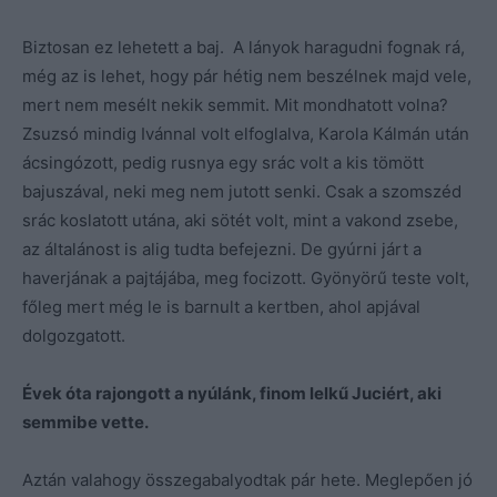
Biztosan ez lehetett a baj. A lányok haragudni fognak rá,
még az is lehet, hogy pár hétig nem beszélnek majd vele,
mert nem mesélt nekik semmit. Mit mondhatott volna?
Zsuzsó mindig Ivánnal volt elfoglalva, Karola Kálmán után
ácsingózott, pedig rusnya egy srác volt a kis tömött
bajuszával, neki meg nem jutott senki. Csak a szomszéd
srác koslatott utána, aki sötét volt, mint a vakond zsebe,
az általánost is alig tudta befejezni. De gyúrni járt a
haverjának a pajtájába, meg focizott. Gyönyörű teste volt,
főleg mert még le is barnult a kertben, ahol apjával
dolgozgatott.
Évek óta rajongott a nyúlánk, finom lelkű Juciért, aki
semmibe vette.
Aztán valahogy összegabalyodtak pár hete. Meglepően jó