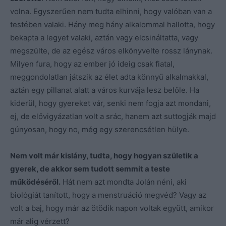
volna. Egyszerűen nem tudta elhinni, hogy valóban van a
testében valaki. Hány meg hány alkalommal hallotta, hogy
bekapta a legyet valaki, aztán vagy elcsináltatta, vagy
megszülte, de az egész város elkönyvelte rossz lánynak.
Milyen fura, hogy az ember jó ideig csak fiatal,
meggondolatlan játszik az élet adta könnyű alkalmakkal,
aztán egy pillanat alatt a város kurvája lesz belőle. Ha
kiderül, hogy gyereket vár, senki nem fogja azt mondani,
ej, de elővigyázatlan volt a srác, hanem azt suttogják majd
gúnyosan, hogy no, még egy szerencsétlen hülye.
Nem volt már kislány, tudta, hogy hogyan születik a
gyerek, de akkor sem tudott semmit a teste
működéséről.
Hát nem azt mondta Jolán néni, aki
biológiát tanított, hogy a menstruáció megvéd? Vagy az
volt a baj, hogy már az ötödik napon voltak együtt, amikor
már alig vérzett?