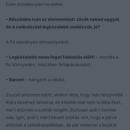
Ezen mindannyian nevettek.
– Köszönöm Iván az életmentést! Jövök neked eggyel,
de a csókolózást legközelebb mellőzzük, jó?
A fiú szerényen elmosolyodott.
– Legközelebb moss fogat fuldoklás előtt!
– mondta a
fiú könnyedén, miközben feltápászkodott.
– Barom!
– hangzott a válasz.
Zsuzsó elszomorodott, amikor látta, hogy Iván felszívódik
Klára kezéhez láncolva, és később már nem is látta őket,
mert eltűntek a sziklák mögött. Biztosan
azért
mentek
oda. Igen, azért, mert bevett szokás volt, hogy a párok
eltűntek a sziklahasadékban, de pár méterrel a bejárat