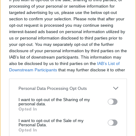
aki csalódottan vitte haza. Nem jött be a trükk, nem
processing of your personal or sensitive information for
láthatta Jucit.
targeted advertising by us, please use the below opt-out
section to confirm your selection. Please note that after your
Végül egy hétig után rámosolygott, amikor meglátta
opt-out request is processed you may continue seeing
interest-based ads based on personal information utilized by
hátsó udvaron, ahol a két telek összeért.
A fiú egy
us or personal information disclosed to third parties prior to
pillanat alatt a mennybe jutott, látszott rajta. Sok közös
your opt-out. You may separately opt-out of the further
nem volt bennük, de Jucit mindenért kárpótolta
disclosure of your personal information by third parties on the
gyengédsége és rajongása. Már várta, mikor tűnnek el
IAB’s list of downstream participants. This information may
also be disclosed by us to third parties on the
IAB’s List of
otthonról Lóri szülei, és futott is át azonnal.
Downstream Participants
that may further disclose it to other
third parties.
Nem hallotta, ahogy anyja csípősen megjegyzi, hogy
kisebbik lánya feltűnően jóban lett a szomszéd Lórival,
Personal Data Processing Opt Outs
aki az utóbbi időben kifejezetten előnyére változott.
I want to opt-out of the Sharing of my
Juci apja felnézett az újságból, hümmögött valamit, és
personal data.
Opted In
azon morfondírozott, vajon mikor jön a tévében a
Szomszédok következő része. Soha senkinek be nem
I want to opt-out of the Sale of my
Personal Data.
vallotta volna, de szerelmes a kis Jutka nevű tanár
Opted In
nénibe, annak barna szemeibe, amelyekről úgy