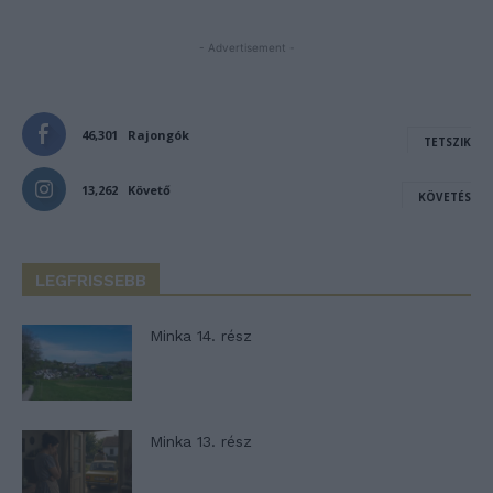
- Advertisement -
46,301
Rajongók
TETSZIK
13,262
Követő
KÖVETÉS
LEGFRISSEBB
Minka 14. rész
Minka 13. rész