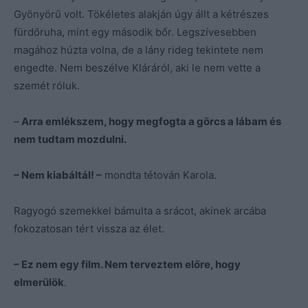
Gyönyörű volt. Tökéletes alakján úgy állt a kétrészes
fürdőruha, mint egy második bőr. Legszívesebben
magához húzta volna, de a lány rideg tekintete nem
engedte. Nem beszélve Kláráról, aki le nem vette a
szemét róluk.
–
Arra emlékszem, hogy megfogta a görcs a lábam és
nem tudtam mozdulni.
– Nem kiabáltál! –
mondta tétován Karola.
Ragyogó szemekkel bámulta a srácot, akinek arcába
fokozatosan tért vissza az élet.
– Ez nem egy film. Nem terveztem előre, hogy
elmerülök
.