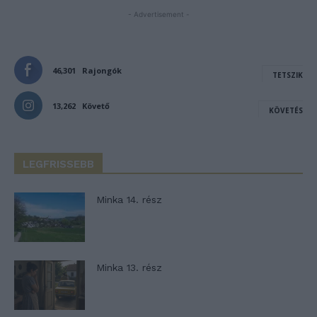
- Advertisement -
46,301
Rajongók
TETSZIK
13,262
Követő
KÖVETÉS
LEGFRISSEBB
Minka 14. rész
Minka 13. rész