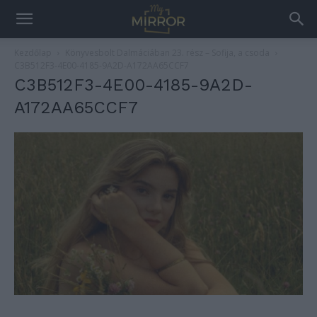
Kezdőlap
Könyvesbolt Dalmáciában 23. rész – Sofija, a csoda
C3B512F3-4E00-4185-9A2D-A172AA65CCF7
C3B512F3-4E00-4185-9A2D-
A172AA65CCF7