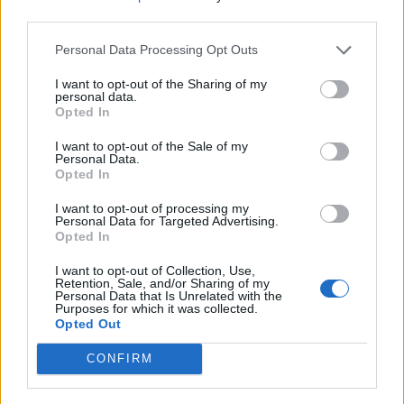
nőknek, amikor segítséget kérnek?
third parties.
Personal Data Processing Opt Outs
A legidegesítőbb kifejezések laza
I want to opt-out of the Sharing of my
personal data.
gyűjteménye
Opted In
I want to opt-out of the Sale of my
Personal Data.
Elyna Robbs: Adéle és az örökölt árnyak
Opted In
13. rész
I want to opt-out of processing my
Personal Data for Targeted Advertising.
Opted In
Woody Allen megosztó zsenialitása
I want to opt-out of Collection, Use,
Retention, Sale, and/or Sharing of my
Personal Data that Is Unrelated with the
Purposes for which it was collected.
Opted Out
A világ legismertebb ruhái
CONFIRM