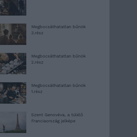
Megbocsáthatatlan bűnök
3.rész
Megbocsáthatatlan bűnök
2.rész
Megbocsáthatatlan bűnök
1.rész
Szent Genovéva, a túlélő
Franciaország jelképe