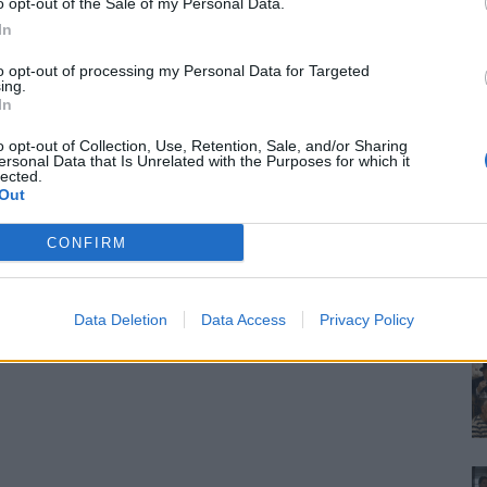
o opt-out of the Sale of my Personal Data.
In
to opt-out of processing my Personal Data for Targeted
ing.
In
o opt-out of Collection, Use, Retention, Sale, and/or Sharing
ersonal Data that Is Unrelated with the Purposes for which it
lected.
Out
CONFIRM
Data Deletion
Data Access
Privacy Policy