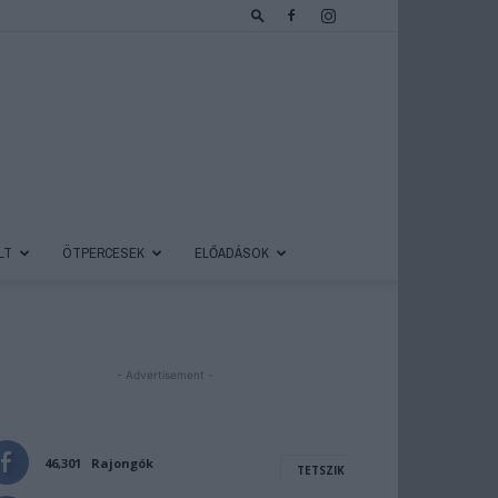
LT
ÖTPERCESEK
ELŐADÁSOK
- Advertisement -
46,301
Rajongók
TETSZIK