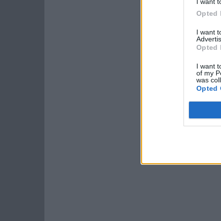
I want t
Opted 
I want 
Advertis
Opted 
I want t
of my P
was col
Opted 