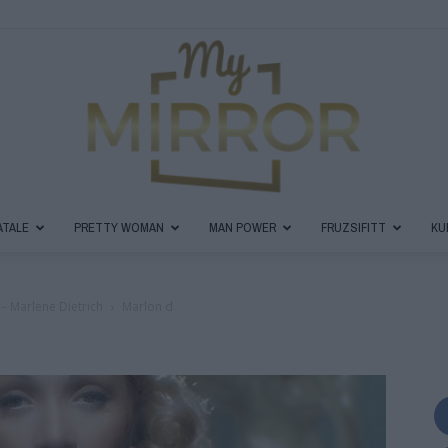
ATALE
PRETTY WOMAN
MAN POWER
FRUZSIFITT
KU
MyMirror
– Marlene Dietrich
Marlon d
Magazin