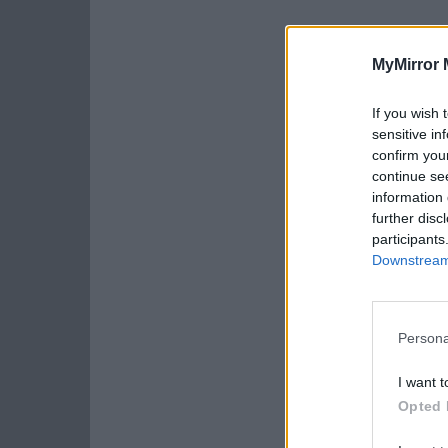
MyMirror 
If you wish 
sensitive in
confirm you
continue se
information 
further disc
participants
Downstream 
Persona
I want t
Opted 