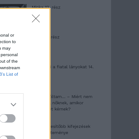
Minka 12. rész
sonal or
Minka 11. rész
ection to
ou may
 personal
out of the
T. szereti a fiatal lányokat 14.
 downstream
rész
B’s List of
Pedig szóltam… – Miért nem
hiszünk a nőknek, amikor
segítséget kérnek?
A legidegesítőbb kifejezések
laza gyűjteménye