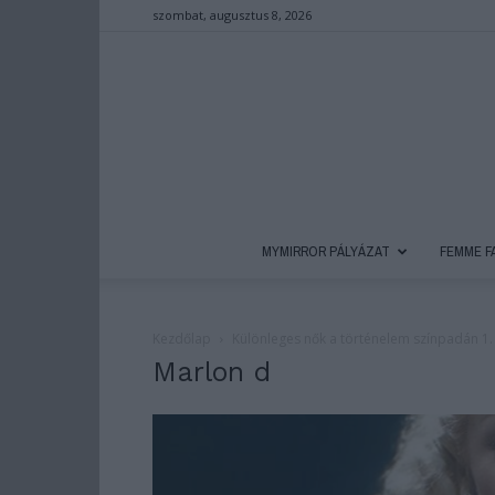
szombat, augusztus 8, 2026
MYMIRROR PÁLYÁZAT
FEMME F
Kezdőlap
Különleges nők a történelem színpadán 1. 
Marlon d