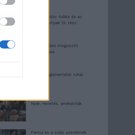
Elyna Robbs: Adéle és az
örökölt árnyak 13. rész
Woody Allen megosztó
zsenialitása
A világ legismertebb ruhái
Nyár, nevetés, anekdoták
Panna és a szép szerelmek