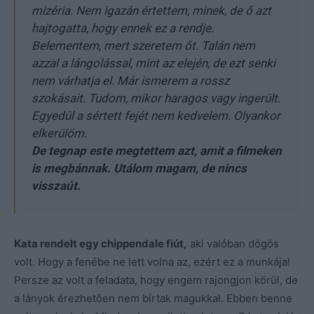
mizéria. Nem igazán értettem, minek, de ő azt
hajtogatta, hogy ennek ez a rendje.
Belementem, mert szeretem őt. Talán nem
azzal a lángolással, mint az elején, de ezt senki
nem várhatja el. Már ismerem a rossz
szokásait. Tudom, mikor haragos vagy ingerült.
Egyedül a sértett fejét nem kedvelem. Olyankor
elkerülöm.
De tegnap este megtettem azt, amit a filmeken
is megbánnak. Utálom magam, de nincs
visszaút.
Kata rendelt egy chippendale fiút,
aki valóban dögös
volt. Hogy a fenébe ne lett volna az, ezért ez a munkája!
Persze az volt a feladata, hogy engem rajongjon körül, de
a lányok érezhetően nem bírtak magukkal. Ebben benne