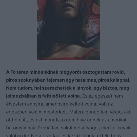
A Fő téren mindenkinek mogyorót osztogattam rövid,
piros szoknyában fejemen egy hatalmas, piros kalappal.
Nem tudom, hol szerezhették a lányok, egy biztos, még
jelmezbálban is feltűnő lett volna
. És az egészet nem
élveztem annyira, amennyire kellett volna. Volt az
egészben valami mesterkélt. Mátéra gondoltam végig, aki
otthon ült, és azt mondta, ő nem híve ennek az amerikai
baromságnak. Próbáltam sokat mosolyogni, mert a lányok
valóban kedvesek voltak, és kezük-lábuk törték, hogy