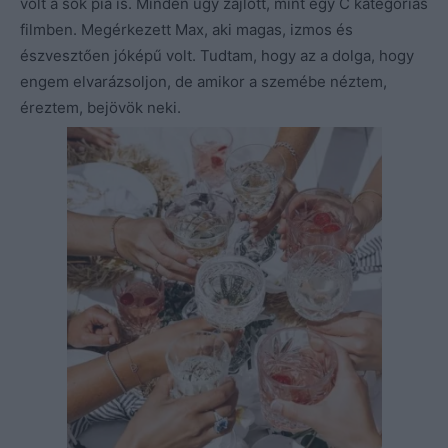
volt a sok pia is. Minden úgy zajlott, mint egy C kategóriás
filmben. Megérkezett Max, aki magas, izmos és
észvesztően jóképű volt. Tudtam, hogy az a dolga, hogy
engem elvarázsoljon, de amikor a szemébe néztem,
éreztem, bejövök neki.