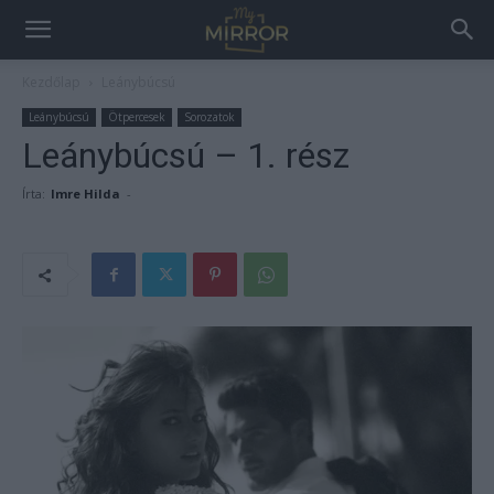
Kezdőlap
Leánybúcsú
Leánybúcsú
Ötpercesek
Sorozatok
Leánybúcsú – 1. rész
Írta:
Imre Hilda
-