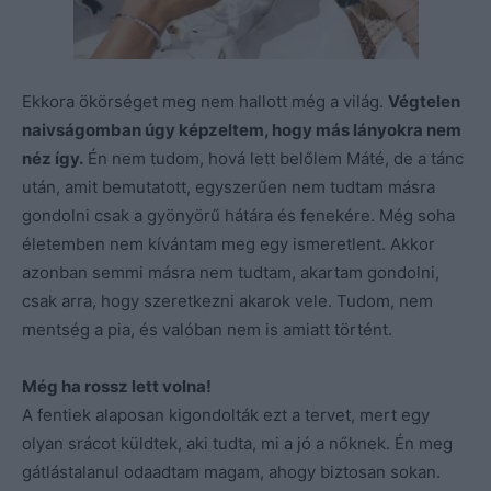
Ekkora ökörséget meg nem hallott még a világ.
Végtelen
naivságomban úgy képzeltem, hogy más lányokra nem
néz így.
Én nem tudom, hová lett belőlem Máté, de a tánc
után, amit bemutatott, egyszerűen nem tudtam másra
gondolni csak a gyönyörű hátára és fenekére. Még soha
életemben nem kívántam meg egy ismeretlent. Akkor
azonban semmi másra nem tudtam, akartam gondolni,
csak arra, hogy szeretkezni akarok vele. Tudom, nem
mentség a pia, és valóban nem is amiatt történt.
Még ha rossz lett volna!
A fentiek alaposan kigondolták ezt a tervet, mert egy
olyan srácot küldtek, aki tudta, mi a jó a nőknek. Én meg
gátlástalanul odaadtam magam, ahogy biztosan sokan.