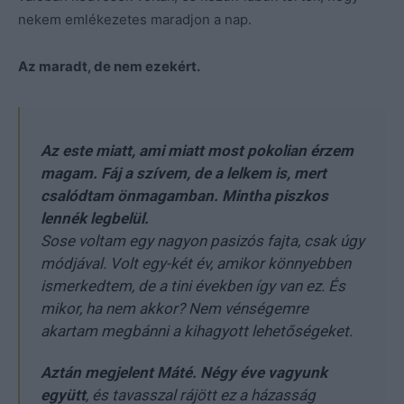
nekem emlékezetes maradjon a nap.
Az maradt, de nem ezekért.
Az este miatt, ami miatt most pokolian érzem
magam. Fáj a szívem, de a lelkem is, mert
csalódtam önmagamban. Mintha piszkos
lennék legbelül.
Sose voltam egy nagyon pasizós fajta, csak úgy
módjával. Volt egy-két év, amikor könnyebben
ismerkedtem, de a tini években így van ez. És
mikor, ha nem akkor? Nem vénségemre
akartam megbánni a kihagyott lehetőségeket.
Aztán megjelent Máté. Négy éve vagyunk
együtt
, és tavasszal rájött ez a házasság