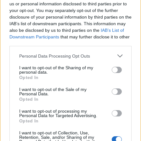
fotó: Pinterest
us or personal information disclosed to third parties prior to
your opt-out. You may separately opt-out of the further
disclosure of your personal information by third parties on the
IAB’s list of downstream participants. This information may
also be disclosed by us to third parties on the
IAB’s List of
Downstream Participants
that may further disclose it to other
third parties.
Personal Data Processing Opt Outs
I want to opt-out of the Sharing of my
personal data.
Opted In
I want to opt-out of the Sale of my
Personal Data.
Opted In
I want to opt-out of processing my
Personal Data for Targeted Advertising.
Opted In
Imre Hilda
I want to opt-out of Collection, Use,
Oktatás és nevelés területén dolgozom, de minden
Retention, Sale, and/or Sharing of my
szabadidőmben írok. Szeretek belesni a hétköznapok függönye