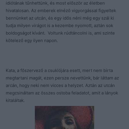
idiótának tűnhettünk, és most először az életben
hivatalosan. Az emberek elnéző vigyorgással figyeltek
bennünket az utcán, és egy idős néni még egy szál ki
tudja milyen virágot is a kezembe nyomott, aztán sok
boldogságot kívánt. Voltunk rúdtáncolni is, ami szinte
kötelező egy ilyen napon.
Kata, a főszervező a csuklójára esett, mert nem bírta
megtartani magát, ezen persze nevettünk, bár láttam az
arcán, hogy neki nem vicces a helyzet. Aztán az utcán
megcsináltam az összes ostoba feladatot, amit a lányok
kitaláltak.