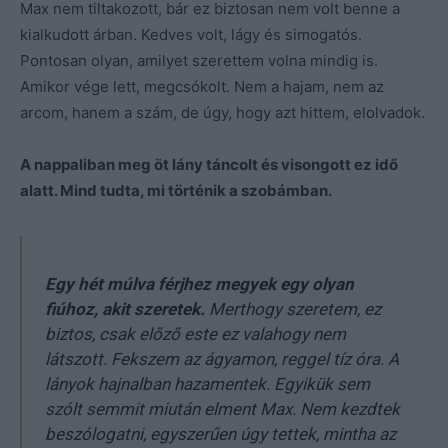
Max nem tiltakozott, bár ez biztosan nem volt benne a
kialkudott árban. Kedves volt, lágy és simogatós.
Pontosan olyan, amilyet szerettem volna mindig is.
Amikor vége lett, megcsókolt. Nem a hajam, nem az
arcom, hanem a szám, de úgy, hogy azt hittem, elolvadok.
A nappaliban meg öt lány táncolt és visongott ez idő
alatt. Mind tudta, mi történik a szobámban.
Egy hét múlva férjhez megyek egy olyan
fiúhoz, akit szeretek.
Merthogy szeretem, ez
biztos, csak előző este ez valahogy nem
látszott. Fekszem az ágyamon, reggel tíz óra. A
lányok hajnalban hazamentek. Egyikük sem
szólt semmit miután elment Max. Nem kezdtek
beszólogatni, egyszerűen úgy tettek, mintha az