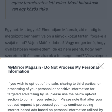
egész természetes lett volna. Most hatunknak
van egy közös titka.
Egy hét. Mit tegyek? Elmondjam Máténak, aki mindig is
megbízott bennem? Vajon a lányok közül tartani fogja-e a
száját mind? Vajon Máté kidobna? Vagy megértené, hogy
gyalázatosan viselkedtem, de ez nem jelenti, hogy nem
szeretem őt és nem akarok a felesége lenni? Visszalépne
és elküldene a francba?
MyMirror Magazin -
Do Not Process My Personal
Information
Reggel tíz óra van, és pokolian fáj a fejem.
Visszaforgatnám az idő kerekét, és agyoncsapnám a
If you wish to opt-out of the sale, sharing to third parties, or
lányt, aki pár órája voltam.
De már késő.
processing of your personal or sensitive information for
targeted advertising by us, please use the below opt-out
section to confirm your selection. Please note that after your
Következő rész
opt-out request is processed you may continue seeing
interest-based ads based on personal information utilized by