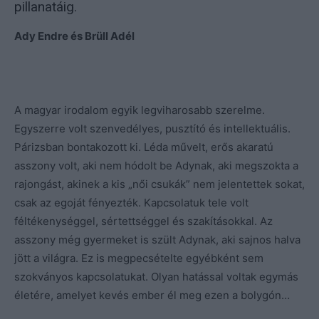
pillanatáig.
Ady Endre és Brüll Adél
A magyar irodalom egyik legviharosabb szerelme.
Egyszerre volt szenvedélyes, pusztító és intellektuális.
Párizsban bontakozott ki. Léda művelt, erős akaratú
asszony volt, aki nem hódolt be Adynak, aki megszokta a
rajongást, akinek a kis „női csukák” nem jelentettek sokat,
csak az egoját fényezték. Kapcsolatuk tele volt
féltékenységgel, sértettséggel és szakításokkal. Az
asszony még gyermeket is szült Adynak, aki sajnos halva
jött a világra. Ez is megpecsételte egyébként sem
szokványos kapcsolatukat. Olyan hatással voltak egymás
életére, amelyet kevés ember él meg ezen a bolygón…