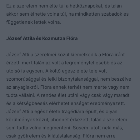
Ez a szerelem nem élte túl a hétköznapokat, és talán
akkor sem élhette volna túl, ha mindketten szabadok és
függetlenek lettek volna.
József Attila és Kozmutza Flóra
József Attila szerelmei közül kiemelkedik a Flóra iránt
érzett, mert talán az volt a legreményteljesebb és az
utolsó is egyben. A költő egész élete tele volt
szomorúsággal és lelki bizonytalansággal, nem beszélve
az anyagiakról. Flóra ennek terhét nem merte vagy nem
tudta vállalni. A rendes élet utáni vágy csak vágy maradt,
és a kétségbeesés elérhetetlenséget eredményezett.
József Attila egész élete tragédiára épült, és olyan
körülmények közül, ahonnét érkezett, talán a szerelem
sem tudta volna megmenteni. Sosem jutott neki más,
csak gyötrelem és kilátástalanság. Flóra nem erre