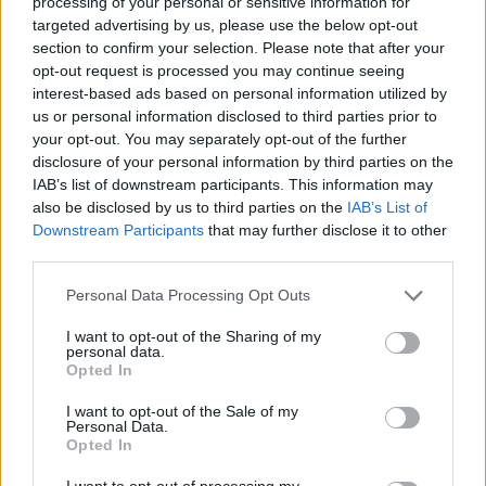
processing of your personal or sensitive information for
targeted advertising by us, please use the below opt-out
section to confirm your selection. Please note that after your
opt-out request is processed you may continue seeing
interest-based ads based on personal information utilized by
us or personal information disclosed to third parties prior to
your opt-out. You may separately opt-out of the further
Imre Hilda
disclosure of your personal information by third parties on the
Oktatás és nevelés területén dolgozom, de minden
IAB’s list of downstream participants. This information may
szabadidőmben írok. Szeretek belesni a hétköznapok függönye
also be disclosed by us to third parties on the
IAB’s List of
mögé és közben keresem az embert, a nőt a jól legyártott álarcok
Downstream Participants
that may further disclose it to other
mögött. Néha meséket is írok, de gyakrabban novellákat,
third parties.
cikkeket és apró vicces történeteket.
Personal Data Processing Opt Outs
I want to opt-out of the Sharing of my
personal data.
KAPCSOLÓDÓ CIKKEK
TÖBB A SZERZŐTŐL
Opted In
I want to opt-out of the Sale of my
Minka 14. rész
Personal Data.
Opted In
I want to opt-out of processing my