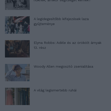
A legidegesítőbb kifejezések laza
gyűjteménye
Elyna Robbs: Adéle és az örökölt árnyak
13. rész
Woody Allen megosztó zsenialitása
A világ legismertebb ruhái