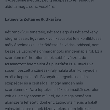
győzedelmeskedtek, pedig elképesztő tehetséggel
áldotta meg a sors. Vesztére.
Latinovits Zoltán és Ruttkai Éva
Két rendkívüli tehetség, két erős ego és két érzékeny
idegrendszer. Egy rendkívüli kapcsolat tele konfliktussal,
mély érzelmekkel, sértődéssel és vádaskodással, nem
beszélve Latinovits önmarcangoló mindennapjairól. Ez a
szerelem mérhetetlenül sok sebből vérzett, de
tartalmazott felemelést és pusztítást is. Ruttkai Éva
sosem beszélt a színészkirály halála után könnyedén
erről a kapcsolatról. Bizonyára megvoltak a titkai,
szépségei és a csúfságai, ahogy minden más
szerelemnek. Az a tépték-marták, de imádták szerelem
volt ez, amely sosem múlt el, de a maga nemében
álomszerű lehetett időnként. Latinovits mégis a halált
választotta, bár ennek bizonyítékára nem leltek az