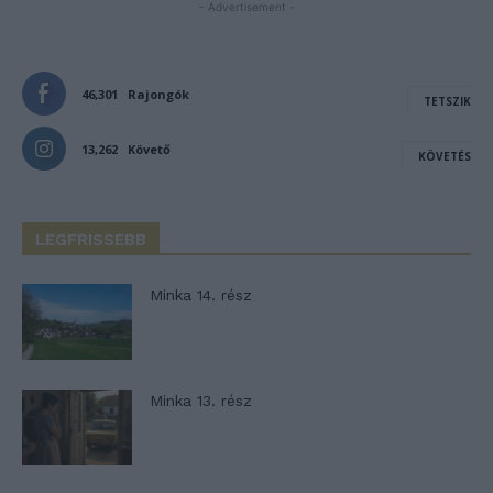
- Advertisement -
46,301
Rajongók
TETSZIK
13,262
Követő
KÖVETÉS
LEGFRISSEBB
Minka 14. rész
Minka 13. rész