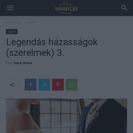
Kezdőlap
Egyéb
Egyéb
Legendás házasságok
(szerelmek) 3.
Írta:
Imre Hilda
-