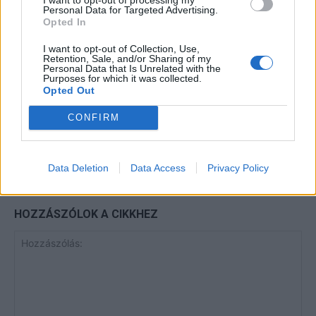
Personal Data for Targeted Advertising.
Opted In
Minka 13. rész
I want to opt-out of Collection, Use,
Retention, Sale, and/or Sharing of my
Personal Data that Is Unrelated with the
Purposes for which it was collected.
Opted Out
Halál a Tresco-szigeten – A Josh
Clayton-ügy
CONFIRM
Data Deletion
Data Access
Privacy Policy
HOZZÁSZÓLOK A CIKKHEZ