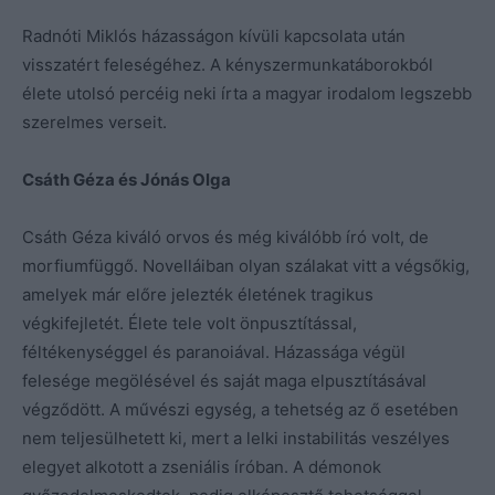
Radnóti Miklós házasságon kívüli kapcsolata után
visszatért feleségéhez. A kényszermunkatáborokból
élete utolsó percéig neki írta a magyar irodalom legszebb
szerelmes verseit.
Csáth Géza és Jónás Olga
Csáth Géza kiváló orvos és még kiválóbb író volt, de
morfiumfüggő. Novelláiban olyan szálakat vitt a végsőkig,
amelyek már előre jelezték életének tragikus
végkifejletét. Élete tele volt önpusztítással,
féltékenységgel és paranoiával. Házassága végül
felesége megölésével és saját maga elpusztításával
végződött. A művészi egység, a tehetség az ő esetében
nem teljesülhetett ki, mert a lelki instabilitás veszélyes
elegyet alkotott a zseniális íróban. A démonok