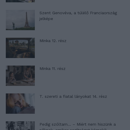
Szent Genovéva, a túlélő Franciaország
jelképe
Minka 12. rész
Minka 11. rész
T. szereti a fiatal lányokat 14. rész
Pedig szóltam… – Miért nem hiszünk a
nőknek, amikor segítséget kérnek?