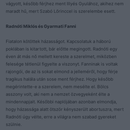
vágyott, később férjhez ment Illyés Gyulához, akihez nem
maradt hű, mert Szabó Lőrinccel is szerelembe esett.
Radnóti Miklós és Gyarmati Fanni
Fiatalon kötöttek házasságot. Kapcsolatuk a háború
poklában is kitartott, bár előtte megingott. Radnóti egy
éven át más nő mellett kereste a szerelmet, miközben
felesége tétlenül figyelte a viszonyt. Fanninak is voltak
rajongói, de az is sokat elmond a jelleméről, hogy férje
tragikus halála után sose ment férjhez. Hogy később
megérintette-e a szerelem, nem mesélte el. Bölcs
asszony volt, aki nem a nemzet özvegyeként élte a
mindennapjait. Későbbi naplójában azonban elmondja,
hogy házassága alatt ötször kényszerült abortuszra, mert
Radnóti úgy vélte, erre a világra nem szabad gyereket
szülnie.