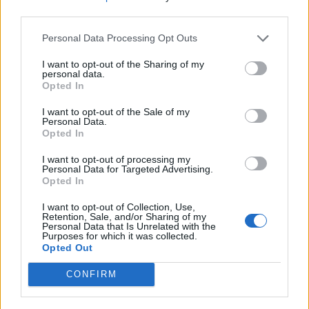
third parties.
Personal Data Processing Opt Outs
Képtelenek vagyunk felnőni a felnőtt élet
I want to opt-out of the Sharing of my
personal data.
kihívásaihoz?
Opted In
I want to opt-out of the Sale of my
Personal Data.
Altatógázos rablások Olaszországban
Opted In
I want to opt-out of processing my
Personal Data for Targeted Advertising.
Opted In
A kislány, akit nem védett meg senki –
I want to opt-out of Collection, Use,
Lyhanna története
Retention, Sale, and/or Sharing of my
Personal Data that Is Unrelated with the
Purposes for which it was collected.
Opted Out
T. Barnett: Gyilkosság a Garda-tónál 12.
rész
CONFIRM