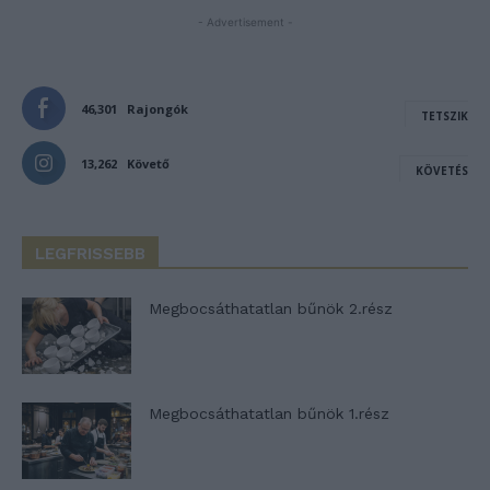
- Advertisement -
46,301
Rajongók
TETSZIK
13,262
Követő
KÖVETÉS
LEGFRISSEBB
Megbocsáthatatlan bűnök 2.rész
Megbocsáthatatlan bűnök 1.rész