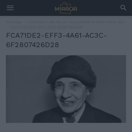
Kezdőlap
Lise Meitner, akit 48-szor terjesztettek fel fizikai Nobel-díjra
FCA71DE2-EFF3-4A61-AC3C-6F2807426D28
FCA71DE2-EFF3-4A61-AC3C-
6F2807426D28