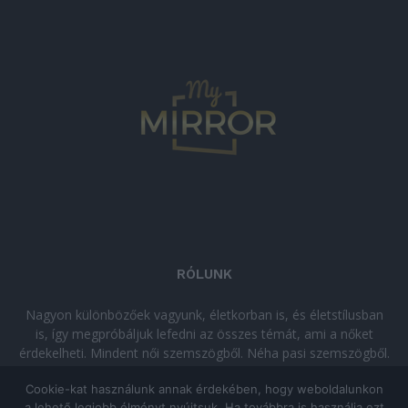
RÓLUNK
Nagyon különbözőek vagyunk, életkorban is, és életstílusban
is, így megpróbáljuk lefedni az összes témát, ami a nőket
érdekelheti. Mindent női szemszögből. Néha pasi szemszögből.
Néha komolyan, néha szórakozva. Olvass minket, ha egy kis
Cookie-kat használunk annak érdekében, hogy weboldalunkon
kikapcsolódásra vágysz!
a lehető legjobb élményt nyújtsuk. Ha továbbra is használja ezt