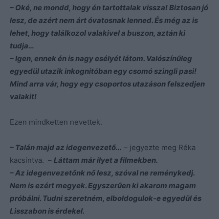
– Oké, ne mondd, hogy én tartottalak vissza! Biztosan jó
lesz, de azért nem árt óvatosnak lenned. És még az is
lehet, hogy találkozol valakivel a buszon, aztán ki
tudja…
– Igen, ennek én is nagy esélyét látom. Valószínűleg
egyedül utazik inkognitóban egy csomó szingli pasi!
Mind arra vár, hogy egy csoportos utazáson felszedjen
valakit!
Ezen mindketten nevettek.
– Talán majd az idegenvezető…
– jegyezte meg Réka
kacsintva. –
Láttam már ilyet a filmekben.
– Az idegenvezetőnk nő lesz, szóval ne reménykedj.
Nem is ezért megyek. Egyszerűen ki akarom magam
próbálni. Tudni szeretném, elboldogulok-e egyedül és
Lisszabon is érdekel.