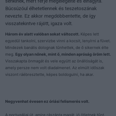
senkinek, mert férje megelégelte és elhagyta.
Búcsúzóul élhetetlennek és teszetoszának
nevezte. Ez akkor megdöbbentette, de így
visszatekintve rájött, igaza volt.
Három év alatt valóban sokat változott.
Képes lett
egyedül tankolni, szervizbe vinni a kocsit, lenyírni a füvet.
Mindezek banális dolognak tűnhettek, de ő sikernek élte
meg.
Egy olyan nőnek, mint ő, minden apróság öröm lett.
Visszakapta önmagát és vele együtt az önállóságát is,
amely persze nem volt diadalmenet. Az elmúlt időszak
viszont ráébresztette, képes boldogulni, ha akar.
Negyvenhat évesen ez óriási felismerés volt.
A portugáliai út, amire rászánta magát, jó ötletnek tűnt.