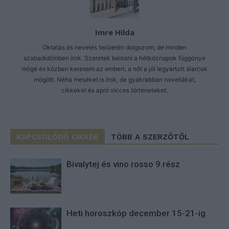
Imre Hilda
Oktatás és nevelés területén dolgozom, de minden
szabadidőmben írok. Szeretek belesni a hétköznapok függönye
mögé és közben keresem az embert, a nőt a jól legyártott álarcok
mögött. Néha meséket is írok, de gyakrabban novellákat,
cikkeket és apró vicces történeteket.
KAPCSOLÓDÓ CIKKEK
TÖBB A SZERZŐTŐL
Bivalytej és vino rosso 9.rész
Heti horoszkóp december 15-21-ig