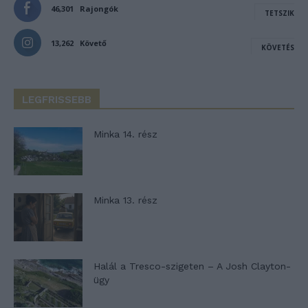
46,301
Rajongók
TETSZIK
13,262
Követő
KÖVETÉS
LEGFRISSEBB
Minka 14. rész
Minka 13. rész
Halál a Tresco-szigeten – A Josh Clayton-
ügy