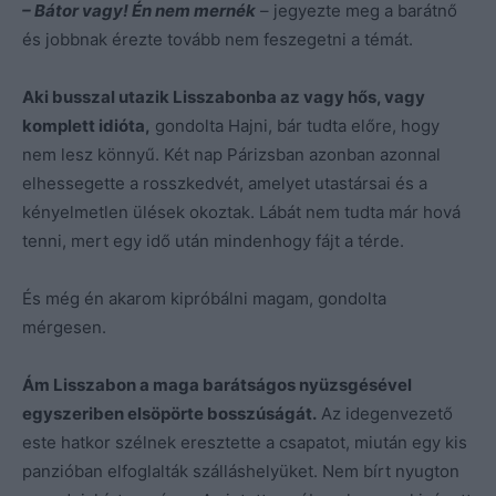
– Bátor vagy! Én nem mernék
– jegyezte meg a barátnő
és jobbnak érezte tovább nem feszegetni a témát.
Aki busszal utazik Lisszabonba az vagy hős, vagy
komplett idióta,
gondolta Hajni, bár tudta előre, hogy
nem lesz könnyű. Két nap Párizsban azonban azonnal
elhessegette a rosszkedvét, amelyet utastársai és a
kényelmetlen ülések okoztak. Lábát nem tudta már hová
tenni, mert egy idő után mindenhogy fájt a térde.
És még én akarom kipróbálni magam, gondolta
mérgesen.
Ám Lisszabon a maga barátságos nyüzsgésével
egyszeriben elsöpörte bosszúságát.
Az idegenvezető
este hatkor szélnek eresztette a csapatot, miután egy kis
panzióban elfoglalták szálláshelyüket. Nem bírt nyugton