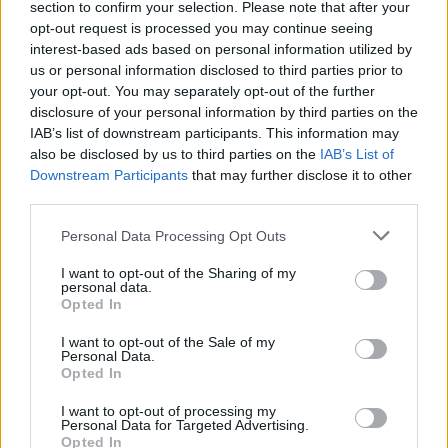
section to confirm your selection. Please note that after your
épületet.
Felsietett a lépcsőn, mezítláb és az ágy mellé
opt-out request is processed you may continue seeing
hajította a lábbelit.
interest-based ads based on personal information utilized by
us or personal information disclosed to third parties prior to
your opt-out. You may separately opt-out of the further
Másnap reggel
úgy döntött, hogy míg a többiek
disclosure of your personal information by third parties on the
strandolni mennek, ő nyakába veszi a várost, de már
IAB’s list of downstream participants. This information may
tornacipőben és megpróbál minden egyes oszlopot,
also be disclosed by us to third parties on the
IAB’s List of
kapualjat, erkélyt megjegyezni, mert minden,
minden
Downstream Participants
that may further disclose it to other
third parties.
olyan varázslatosan gyönyörű volt,
hogy alig tudott
betelni vele. Az idegenvezető sok szerencsét kívánt neki
Personal Data Processing Opt Outs
és még pár embernek, akik nem akartak a strandon
I want to opt-out of the Sharing of my
ejtőzni.
personal data.
Opted In
Még kért egy második kávét, majd nekivágott. Nem
I want to opt-out of the Sale of my
sietett, nem akart mindent lefotózni.
Personal Data.
Opted In
Következő rész:
I want to opt-out of processing my
Personal Data for Targeted Advertising.
Opted In