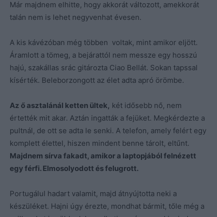
Már majdnem elhitte, hogy akkorát változott, amekkorát
talán nem is lehet negyvenhat évesen.
A kis kávézóban még többen voltak, mint amikor eljött.
Áramlott a tömeg, a bejárattól nem messze egy hosszú
hajú, szakállas srác gitározta Ciao Bellát. Sokan tapssal
kísérték. Beleborzongott az élet adta apró örömbe.
Az ő asztalánál ketten ültek,
két idősebb nő, nem
értették mit akar. Aztán ingatták a fejüket. Megkérdezte a
pultnál, de ott se adta le senki. A telefon, amely felért egy
komplett élettel, hiszen mindent benne tárolt, eltűnt.
Majdnem sírva fakadt, amikor a laptopjából felnézett
egy férfi. Elmosolyodott és felugrott.
Portugálul hadart valamit, majd átnyújtotta neki a
készüléket. Hajni úgy érezte, mondhat bármit, tőle még a