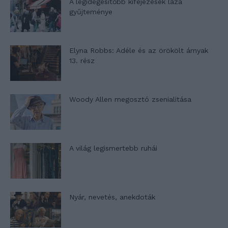
A legidegesítőbb kifejezések laza
gyűjteménye
Elyna Robbs: Adéle és az örökölt árnyak
13. rész
Woody Allen megosztó zsenialitása
A világ legismertebb ruhái
Nyár, nevetés, anekdoták