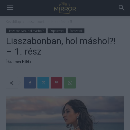
Kezdőlap
Lisszabonban, hol máshol?!
Lisszabonban, hol máshol?!
Ötpercesek
Sorozatok
Lisszabonban, hol máshol?!
– 1. rész
Írta:
Imre Hilda
-