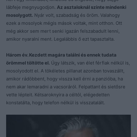
lábfeje megnyugodjon.
Az asztaloknál szinte mindenki
mosolygott.
Nyár volt, szabadság és öröm. Valahogy
ezek a mosolyok mégis mások voltak, mint otthon. Ott
még akkor sem mert senki igazán felszabadult lenni,
amikor nyaralni ment. Legalábbis ő ezt tapasztalta.
Három év. Kezdett magára találni és ennek tudata
örömmel töltötte el.
Úgy látszik, van élet férfiak nélkül is,
mosolyodott el. A tökéletes pillanat azonban tovaszállt,
amikor rádöbbent, hogy vissza kell érni a panzióba, ha
nem akar lemaradni a vacsoráról. Felpattant és sietősre
vette lépteit. Kétsaroknyira a céltól, elégedetten
konstatálta, hogy telefon nélkül is visszatalált.