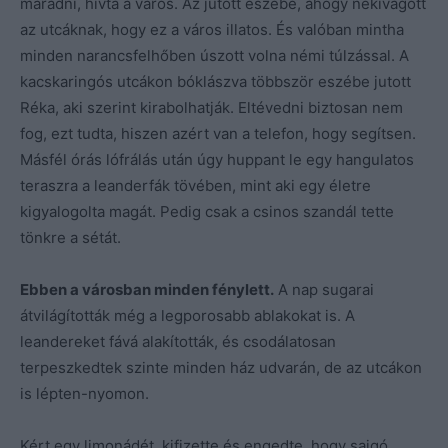
maradni, hívta a város. Az jutott eszébe, ahogy nekivágott
az utcáknak, hogy ez a város illatos. És valóban mintha
minden narancsfelhőben úszott volna némi túlzással. A
kacskaringós utcákon bóklászva többször eszébe jutott
Réka, aki szerint kirabolhatják. Eltévedni biztosan nem
fog, ezt tudta, hiszen azért van a telefon, hogy segítsen.
Másfél órás lófrálás után úgy huppant le egy hangulatos
teraszra a leanderfák tövében, mint aki egy életre
kigyalogolta magát. Pedig csak a csinos szandál tette
tönkre a sétát.
Ebben a városban minden fénylett.
A nap sugarai
átvilágították még a legporosabb ablakokat is. A
leandereket fává alakították, és csodálatosan
terpeszkedtek szinte minden ház udvarán, de az utcákon
is lépten-nyomon.
Kért egy limonádét, kifizette és engedte, hogy sajgó