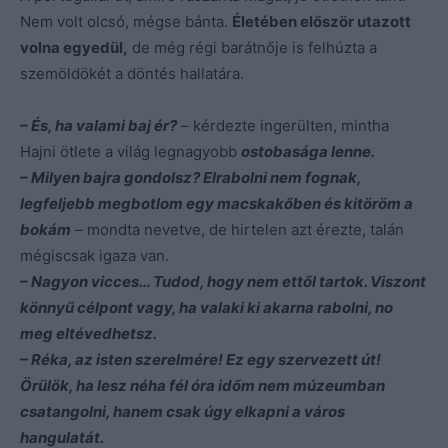
Nem volt olcsó, mégse bánta.
Életében először utazott
volna egyedül,
de még régi barátnője is felhúzta a
szemöldökét a döntés hallatára.
– És, ha valami baj ér?
– kérdezte ingerülten, mintha
Hajni ötlete a világ legnagyobb
ostobasága lenne.
– Milyen bajra gondolsz? Elrabolni nem fognak,
legfeljebb megbotlom egy macskakőben és kitöröm a
bokám
– mondta nevetve, de hirtelen azt érezte, talán
mégiscsak igaza van.
– Nagyon vicces… Tudod, hogy nem ettől tartok. Viszont
könnyű célpont vagy, ha valaki ki akarna rabolni, no
meg eltévedhetsz.
– Réka, az isten szerelmére! Ez egy szervezett út!
Örülök, ha lesz néha fél óra időm nem múzeumban
csatangolni, hanem csak úgy elkapni a város
hangulatát.