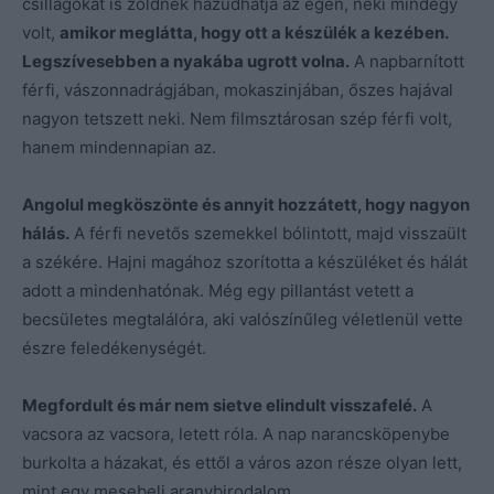
csillagokat is zöldnek hazudhatja az égen, neki mindegy
volt,
amikor meglátta, hogy ott a készülék a kezében.
Legszívesebben a nyakába ugrott volna.
A napbarnított
férfi, vászonnadrágjában, mokaszinjában, őszes hajával
nagyon tetszett neki. Nem filmsztárosan szép férfi volt,
hanem mindennapian az.
Angolul megköszönte és annyit hozzátett, hogy nagyon
hálás.
A férfi nevetős szemekkel bólintott, majd visszaült
a székére. Hajni magához szorította a készüléket és hálát
adott a mindenhatónak. Még egy pillantást vetett a
becsületes megtalálóra, aki valószínűleg véletlenül vette
észre feledékenységét.
Megfordult és már nem sietve elindult visszafelé.
A
vacsora az vacsora, letett róla. A nap narancsköpenybe
burkolta a házakat, és ettől a város azon része olyan lett,
mint egy mesebeli aranybirodalom.