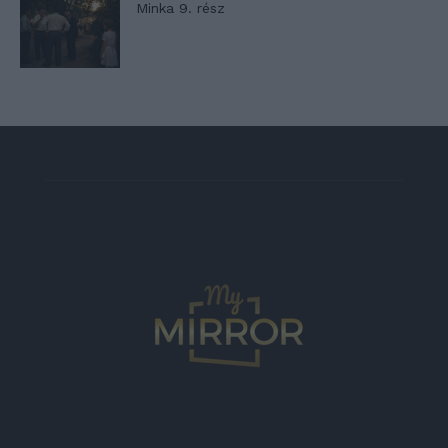
Minka 9. rész