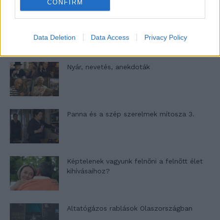
CONFIRM
A világ legismertebb ruhái
Data Deletion
Data Access
Privacy Policy
Nyár, nevetés, anekdoták
Panna és a szép szerelmek mítosza 3.
Képtelenek vagyunk felnőni a felnőtt élet
kihívásaihoz?
Altatógázos rablások Olaszországban