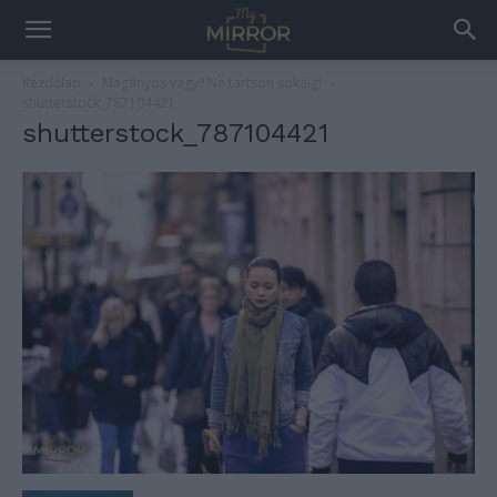
Kezdőlap
Magányos vagy? Ne tartson sokáig!
shutterstock_787104421
shutterstock_787104421