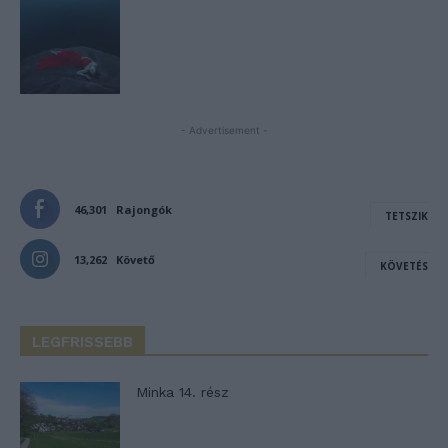
- Advertisement -
46,301
Rajongók
TETSZIK
13,262
Követő
KÖVETÉS
LEGFRISSEBB
Minka 14. rész