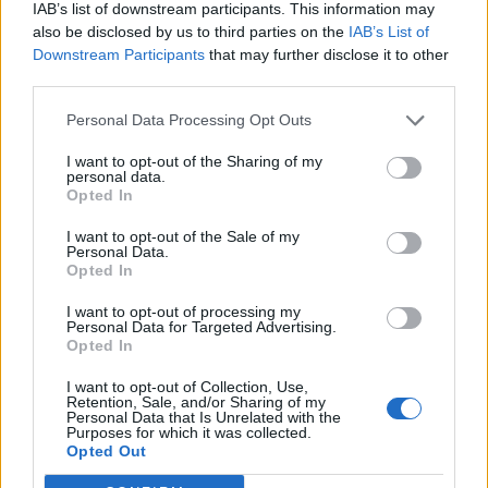
IAB’s list of downstream participants. This information may
T. szereti a fiatal lányokat 14. rész
also be disclosed by us to third parties on the
IAB’s List of
Downstream Participants
that may further disclose it to other
third parties.
Pedig szóltam… – Miért nem hiszünk a
Personal Data Processing Opt Outs
nőknek, amikor segítséget kérnek?
I want to opt-out of the Sharing of my
personal data.
Opted In
A legidegesítőbb kifejezések laza
I want to opt-out of the Sale of my
gyűjteménye
Personal Data.
Opted In
I want to opt-out of processing my
Elyna Robbs: Adéle és az örökölt árnyak
Personal Data for Targeted Advertising.
13. rész
Opted In
I want to opt-out of Collection, Use,
Retention, Sale, and/or Sharing of my
Personal Data that Is Unrelated with the
Woody Allen megosztó zsenialitása
Purposes for which it was collected.
Opted Out