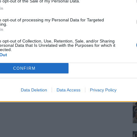
o opt-out of the Sale of my Personal Data.
In
to opt-out of processing my Personal Data for Targeted
ing.
In
o opt-out of Collection, Use, Retention, Sale, and/or Sharing
ersonal Data that Is Unrelated with the Purposes for which it
lected.
Out
CONFIRM
Data Deletion
Data Access
Privacy Policy