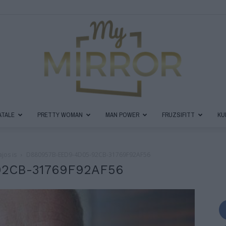
ATALE
PRETTY WOMAN
MAN POWER
FRUZSIFITT
KU
MyMirror
jos is
D880957B-EED9-4D05-92CB-31769F92AF56
2CB-31769F92AF56
Magazin