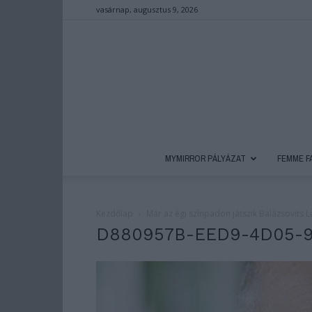
vasárnap, augusztus 9, 2026
MYMIRROR PÁLYÁZAT
FEMME F
Kezdőlap
Már az égi színpadon játszik Balázsovits La
D880957B-EED9-4D05-9