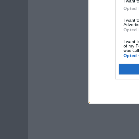
I want t
Opted 
I want 
Advertis
Opted 
I want t
of my P
was col
Opted 