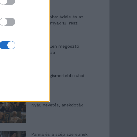
Elyna Robbs: Adéle és az
örökölt árnyak 13. rész
Woody Allen megosztó
zsenialitása
A világ legismertebb ruhái
Nyár, nevetés, anekdoták
Panna és a szép szerelmek