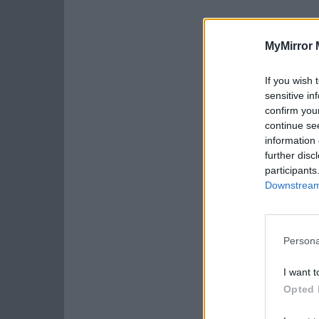
MyMirror 
If you wish 
sensitive in
confirm you
continue se
information 
further disc
participants
Downstream 
Persona
I want t
Opted 