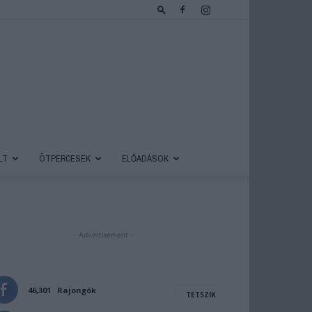
LT
ÖTPERCESEK
ELŐADÁSOK
- Advertisement -
46,301
Rajongók
TETSZIK