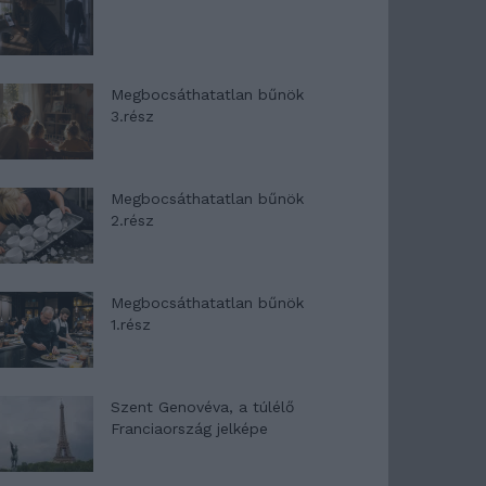
Megbocsáthatatlan bűnök
3.rész
Megbocsáthatatlan bűnök
2.rész
Megbocsáthatatlan bűnök
1.rész
Szent Genovéva, a túlélő
Franciaország jelképe