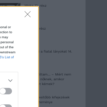
Minka 12. rész
sonal or
Minka 11. rész
ection to
ou may
 personal
out of the
T. szereti a fiatal lányokat 14.
 downstream
rész
B’s List of
Pedig szóltam… – Miért nem
hiszünk a nőknek, amikor
segítséget kérnek?
A legidegesítőbb kifejezések
laza gyűjteménye