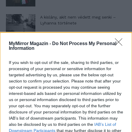
A kislány, akit nem védett meg senki –
Lyhanna története
MyMirror Magazin -
Do Not Process My Personal
T. Barnett: Gyilkosság a Garda-tónál 12.
Information
rész
If you wish to opt-out of the sale, sharing to third parties, or
processing of your personal or sensitive information for
T. szereti a fiatal lányokat 13. rész
targeted advertising by us, please use the below opt-out
section to confirm your selection. Please note that after your
opt-out request is processed you may continue seeing
interest-based ads based on personal information utilized by
us or personal information disclosed to third parties prior to
Minka 10. rész
your opt-out. You may separately opt-out of the further
disclosure of your personal information by third parties on the
IAB’s list of downstream participants. This information may
also be disclosed by us to third parties on the
IAB’s List of
Minka 9. rész
Downstream Participants
that may further disclose it to other