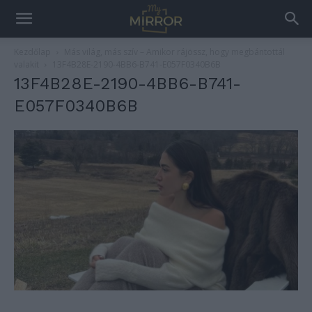
Kezdőlap
Más világ, más szív – Amikor rájössz, hogy megbántottál
valakit
13F4B28E-2190-4BB6-B741-E057F0340B6B
13F4B28E-2190-4BB6-B741-
E057F0340B6B