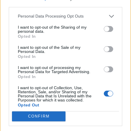
third parties.
Personal Data Processing Opt Outs
Máltai kaland 7.
I want to opt-out of the Sharing of my
personal data.
Opted In
I want to opt-out of the Sale of my
Personal Data.
10 tanács, ha jobban akarod érezni magad
Opted In
a hétköznapokban
I want to opt-out of processing my
Personal Data for Targeted Advertising.
Opted In
Egy ház, amely a tengerre és a fényre
I want to opt-out of Collection, Use,
nyílik – Villa...
Retention, Sale, and/or Sharing of my
Personal Data that Is Unrelated with the
Purposes for which it was collected.
Opted Out
A családok, akik soha nem hagyták abba
várakozást – Ha egy...
CONFIRM