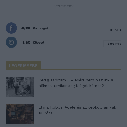
- Advertisement -
46,301
Rajongók
TETSZIK
13,262
Követő
KÖVETÉS
LEGFRISSEBB
Pedig szóltam… – Miért nem hiszünk a
nőknek, amikor segítséget kérnek?
Elyna Robbs: Adéle és az örökölt árnyak
13. rész