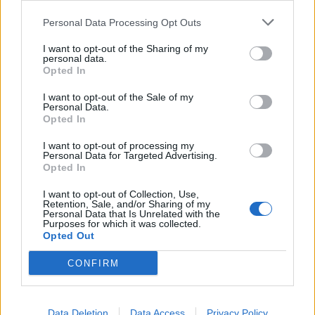
Personal Data Processing Opt Outs
A legidegesítőbb kifejezések laza
gyűjteménye
I want to opt-out of the Sharing of my
personal data.
Opted In
I want to opt-out of the Sale of my
Elyna Robbs: Adéle és az örökölt árnyak
Personal Data.
13. rész
Opted In
I want to opt-out of processing my
Personal Data for Targeted Advertising.
Woody Allen megosztó zsenialitása
Opted In
I want to opt-out of Collection, Use,
Retention, Sale, and/or Sharing of my
Personal Data that Is Unrelated with the
Purposes for which it was collected.
A világ legismertebb ruhái
Opted Out
CONFIRM
Nyár, nevetés, anekdoták
Data Deletion
Data Access
Privacy Policy