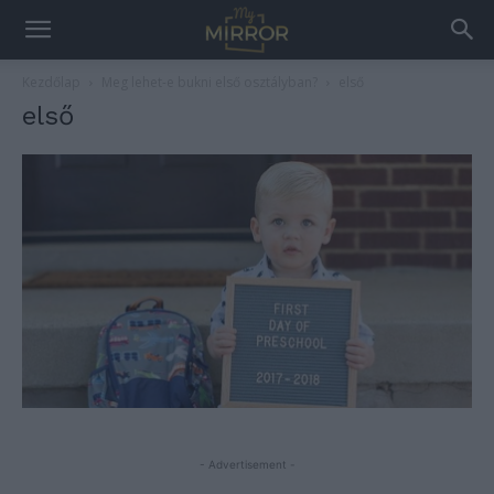
Kezdőlap
Meg lehet-e bukni első osztályban?
első
első
- Advertisement -