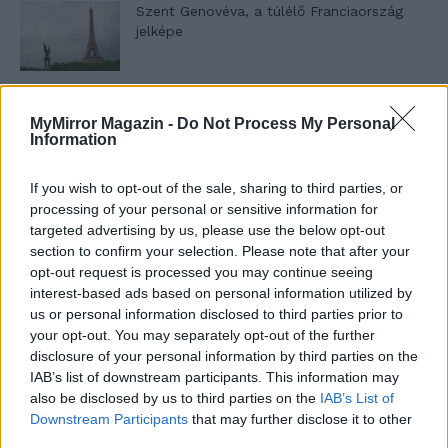
Szent Genovéva, a túlélő Franciaország
jelképe
Minka 12. rész
MyMirror Magazin -
Do Not Process My Personal
Information
If you wish to opt-out of the sale, sharing to third parties, or
Minka 11. rész
processing of your personal or sensitive information for
targeted advertising by us, please use the below opt-out
section to confirm your selection. Please note that after your
opt-out request is processed you may continue seeing
interest-based ads based on personal information utilized by
T. szereti a fiatal lányokat 14. rész
us or personal information disclosed to third parties prior to
your opt-out. You may separately opt-out of the further
disclosure of your personal information by third parties on the
IAB’s list of downstream participants. This information may
Pedig szóltam… – Miért nem hiszünk a
also be disclosed by us to third parties on the
IAB’s List of
nőknek, amikor segítséget kérnek?
Downstream Participants
that may further disclose it to other
third parties.