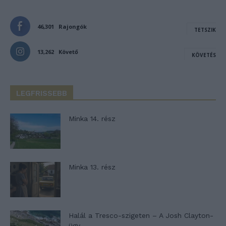
46,301
Rajongók
TETSZIK
13,262
Követő
KÖVETÉS
LEGFRISSEBB
Minka 14. rész
Minka 13. rész
Halál a Tresco-szigeten – A Josh Clayton-
ügy