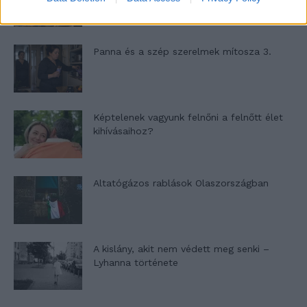
Panna és a szép szerelmek mítosza 3.
Képtelenek vagyunk felnőni a felnőtt élet
kihívásaihoz?
Altatógázos rablások Olaszországban
A kislány, akit nem védett meg senki –
Lyhanna története