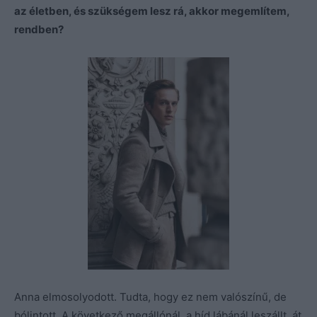
az életben, és szükségem lesz rá, akkor megemlítem,
rendben?
Anna elmosolyodott. Tudta, hogy ez nem valószínű, de
bólintott. A következő megállónál, a híd lábánál leszállt, át