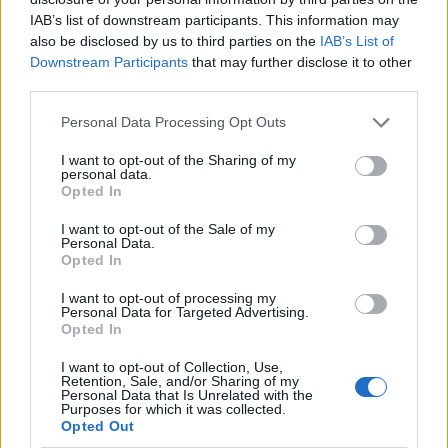
is el, hogy elmélyedjen a monitor adta munkák vagy
IAB’s list of downstream participants. This information may
lehetőségek tengerében, amikor Anna akkorát csapott a
also be disclosed by us to third parties on the
IAB’s List of
Downstream Participants
that may further disclose it to other
plexiüvegre, hogy csattant.
third parties.
– Nem, ne gondolja, hogy csak így lerázhat!
– kiáltotta.
–
Personal Data Processing Opt Outs
Felhívtak, idejöttem, erre most úgy tesz, mintha semmi
I want to opt-out of the Sharing of my
közöm nem lenne hozzá! Azonnal mondjon valamit,
personal data.
Opted In
mert olyan cirkuszt csinálok, hogy magam is
megbánom.
I want to opt-out of the Sale of my
Personal Data.
Opted In
A fiatal hölgy, habár megszokhatta már a látogatók
I want to opt-out of processing my
reakcióit, bólintott.
Personal Data for Targeted Advertising.
Opted In
Felvette a vezetékes telefont, és intézkedett.
I want to opt-out of Collection, Use,
Retention, Sale, and/or Sharing of my
Personal Data that Is Unrelated with the
– Üljön le, mindjárt jön valaki!
– mondta valamivel
Purposes for which it was collected.
Opted Out
kedvesebben.