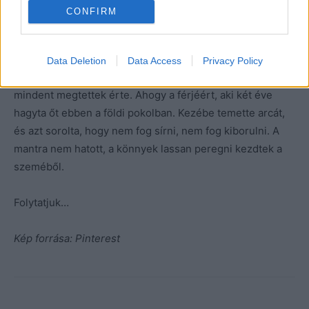
CONFIRM
Anna, aki önmagából kivetkőzve kiabált még egy
pillanattal ezelőtt, elpirult, és szétnézett, hol is tudna
helyet foglalni, ahol majd kíméletesen közlik vele, hogy
Data Deletion
Data Access
Privacy Policy
sajnálják, de nem tudták megmenteni Márk életét, pedig
mindent megtettek érte. Ahogy a férjéért, aki két éve
hagyta őt ebben a földi pokolban. Kezébe temette arcát,
és azt sorolta, hogy nem fog sírni, nem fog kiborulni. A
mantra nem hatott, a könnyek lassan peregni kezdtek a
szeméből.
Folytatjuk…
Kép forrása: Pinterest