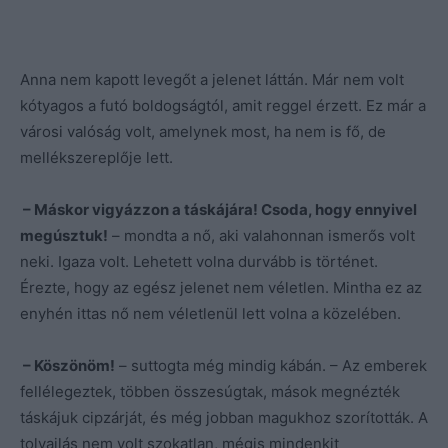
Anna nem kapott levegőt a jelenet láttán. Már nem volt
kótyagos a futó boldogságtól, amit reggel érzett. Ez már a
városi valóság volt, amelynek most, ha nem is fő, de
mellékszereplője lett.
– Máskor vigyázzon a táskájára! Csoda, hogy ennyivel
megúsztuk!
– mondta a nő, aki valahonnan ismerős volt
neki. Igaza volt. Lehetett volna durvább is történet.
Érezte, hogy az egész jelenet nem véletlen. Mintha ez az
enyhén ittas nő nem véletlenül lett volna a közelében.
– Köszönöm!
– suttogta még mindig kábán. – Az emberek
fellélegeztek, többen összesúgtak, mások megnézték
táskájuk cipzárját, és még jobban magukhoz szorították. A
tolvajlás nem volt szokatlan, mégis mindenkit