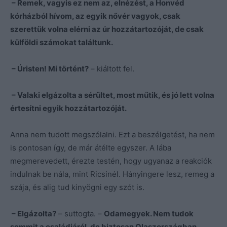
– Remek, vagyis ez nem az, elnézést, a Honvéd
kórházból hívom, az egyik nővér vagyok, csak
szerettük volna elérni az úr hozzátartozóját, de csak
külföldi számokat találtunk.
– Úristen! Mi történt?
– kiáltott fel.
– Valaki elgázolta a sérültet, most műtik, és jó lett volna
értesítni egyik hozzátartozóját.
Anna nem tudott megszólalni. Ezt a beszélgetést, ha nem
is pontosan így, de már átélte egyszer. A lába
megmerevedett, érezte testén, hogy ugyanaz a reakciók
indulnak be nála, mint Ricsinél. Hányingere lesz, remeg a
szája, és alig tud kinyögni egy szót is.
– Elgázolta?
– suttogta. –
Odamegyek. Nem tudok
semmit a családjáról, de biztosan Olaszországban