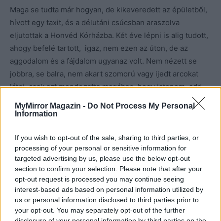
Maga se tudta már hogyan, de kikeveredett az épületből,
hívott egy taxit, és a délutáni csúcsban araszolva
eljutottak a Honvéd Kórházba. Két éve lépni is alig tudott,
ahogy befelé tartott, igaz, nem ezen az úton, de az
aggodalom és a fájdalom ugyanaz volt. Nem nézett se
jobbra, se balra, nem akart szomorú vagy ijedt arcokat
látni, csak azt mondogatta magában, hogy istenem, add,
hogy ne legyen nagy baja, add, hogy éljen.
MyMirror Magazin -
Do Not Process My Personal
Information
A betegfelvételnél már úgy remegett, hogy nem jött ki
hang a torkán. Kétszer nekifutott, mire megmondta,
If you wish to opt-out of the sale, sharing to third parties, or
processing of your personal or sensitive information for
kicsoda, és ki miatt jött.
targeted advertising by us, please use the below opt-out
section to confirm your selection. Please note that after your
– Sajnálom, de ön nem a hozzátartozója, nem
opt-out request is processed you may continue seeing
segíthetek!
– mondta a szintén ideges kis hölgy. Látszott
interest-based ads based on personal information utilized by
us or personal information disclosed to third parties prior to
rajta, hogy unja már a sok hozzátartozót, a munkáját, és
your opt-out. You may separately opt-out of the further
talán az egész életét. Megrántotta a vállát, és már fordult
disclosure of your personal information by third parties on the