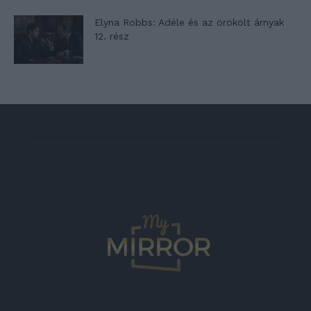
Elyna Robbs: Adéle és az örökölt árnyak
12. rész