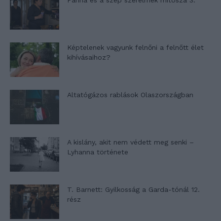
Panna és a szép szerelmek mítosza 3.
Képtelenek vagyunk felnőni a felnőtt élet
kihívásaihoz?
Altatógázos rablások Olaszországban
A kislány, akit nem védett meg senki –
Lyhanna története
T. Barnett: Gyilkosság a Garda-tónál 12.
rész