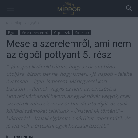
Kezdőlap
Egyéb
Egyéb
Mese a szerelemről
Ötpercesek
Sorozatok
Mese a szerelemről, ami nem
az égből pottyant 5. rész
"- Jó napot kívánok! Látom, hogy az úr önt hívta
utoljára, bízom benne, hogy ismeri. - Jó napot! – felelte
óvatosan. – Igen, ismerem, Márk gyerekkori
barátom. - Remek, vagyis ez nem az, elnézést, a
Honvéd kórházból hívom, az egyik nővér vagyok, csak
szerettük volna elérni az úr hozzátartozóját, de csak
külföldi számokat találtunk. - Úristen! Mi történt? –
kiáltott fel. - Valaki elgázolta a sérültet, most műtik, és
jó lett volna értesítni egyik hozzátartozóját."
Írta:
Imre Hilda
-