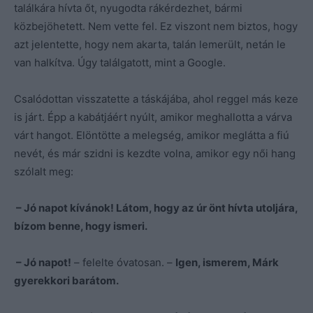
találkára hívta őt, nyugodta rákérdezhet, bármi
közbejöhetett. Nem vette fel. Ez viszont nem biztos, hogy
azt jelentette, hogy nem akarta, talán lemerült, netán le
van halkítva. Úgy találgatott, mint a Google.
Csalódottan visszatette a táskájába, ahol reggel más keze
is járt. Épp a kabátjáért nyúlt, amikor meghallotta a várva
várt hangot. Elöntötte a melegség, amikor meglátta a fiú
nevét, és már szidni is kezdte volna, amikor egy női hang
szólalt meg:
– Jó napot kívánok! Látom, hogy az úr önt hívta utoljára,
bízom benne, hogy ismeri.
– Jó napot!
– felelte óvatosan. –
Igen, ismerem, Márk
gyerekkori barátom.