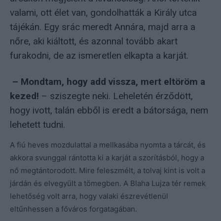
valami, ott élet van, gondolhatták a Király utca
tájékán. Egy srác meredt Annára, majd arra a
nőre, aki kiáltott, és azonnal tovább akart
furakodni, de az ismeretlen elkapta a karját.
– Mondtam, hogy add vissza, mert eltöröm a
kezed!
– sziszegte neki. Leheletén érződött,
hogy ivott, talán ebből is eredt a bátorsága, nem
lehetett tudni.
A fiú heves mozdulattal a mellkasába nyomta a tárcát, és
akkora svunggal rántotta ki a karját a szorításból, hogy a
nő megtántorodott. Mire feleszmélt, a tolvaj kint is volt a
járdán és elvegyült a tömegben. A Blaha Lujza tér remek
lehetőség volt arra, hogy valaki észrevétlenül
eltűnhessen a főváros forgatagában.