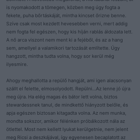
is nyomakodott a tömegen, közben meg úgy fogta a
fekete, puha bőrtáskáját, mintha kincset őrizne benne.
Szíve csak most kezdett hevesebben verni, mert addig
nem fogta fel egészen, hogy kis híján rablás áldozata lett.
A nő arca viszont nem ment ki a fejéből, és az a hang
sem, amellyel a valamikori tartozását említette. Úgy
hangzott, mintha tudta volna, hogy sor kerül még
ilyesmire.
Ahogy meghallotta a repülő hangját, ami igen alacsonyan
szállt el felette, elmosolyodott. Repülni…Az lenne jó újra
meg újra. Ha elég magas és bátor lett volna, biztos
stewardessnek tanul, de mindkettő hiányzott belőle, és
apja egészen biztosan kitagadta volna. Az nem munka,
mondta sokszor, amikor félénken próbálkozott nála az
ötlettel. Most nem kellett lyukat kerülgetnie, nem jelent
meg Ricsi a deszkájával, így egyenesen becaplatott az