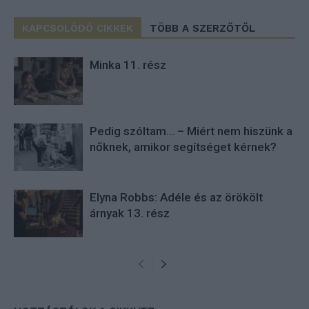
KAPCSOLÓDÓ CIKKEK
TÖBB A SZERZŐTŐL
Minka 11. rész
Pedig szóltam… – Miért nem hiszünk a
nőknek, amikor segítséget kérnek?
Elyna Robbs: Adéle és az örökölt
árnyak 13. rész