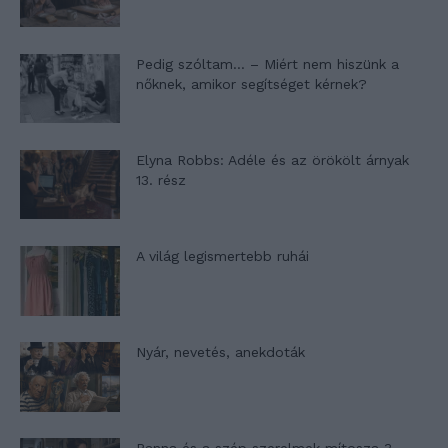
Pedig szóltam… – Miért nem hiszünk a
nőknek, amikor segítséget kérnek?
Elyna Robbs: Adéle és az örökölt árnyak
13. rész
A világ legismertebb ruhái
Nyár, nevetés, anekdoták