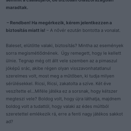
maradtak.
– Rendben! Ha megérkezik, kérem jelentkezzen a
biztosítás miatt is!
– A nővér ezután bontotta a vonalat.
Baleset, elütötte valaki, biztosítás? Mintha az események
sorra megismétlődnének. Úgy remegett, hogy le kellett
ülnie. Tegnap még ott állt vele szemben az a pimaszul
jóképű srác, akibe régen olyan visszavonhatatlanul
szerelmes volt, most meg a műtőben, ki tudja milyen
sérülésekkel. Ricsi, Ricsi, zakatolta a szíve. Két éve
veszítette el…Miféle játéka ez a sorsnak, hogy kétszer
megteszi vele? Boldog volt, hogy újra láthatja, majdnem
boldog volt a tudattól, hogy valaki az édes múltból
szeretettel emlékezik rá, erre a fenti nagy játékos sakkot
ad?