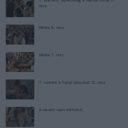
T. Barnett: Gyilkosság a Garda-tónál 11.
rész
Minka 8. rész
Minka 7. rész
T. szereti a fiatal lányokat 12. rész
A nevem nem ANYUKA!