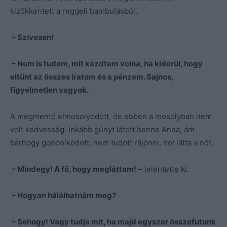
kizökkentett a reggeli bambulásból.
– Szívesen!
– Nem is tudom, mit kezdtem volna, ha kiderül, hogy
eltűnt az összes iratom és a pénzem. Sajnos,
figyelmetlen vagyok.
A megmentő elmosolyodott, de ebben a mosolyban nem
volt kedvesség. Inkább gúnyt látott benne Anna, ám
bárhogy gondolkodott, nem tudott rájönni, hol látta a nőt.
– Mindegy! A fő, hogy megláttam!
– jelentette ki.
– Hogyan hálálhatnám meg?
– Sehogy! Vagy tudja mit, ha majd egyszer összefutunk