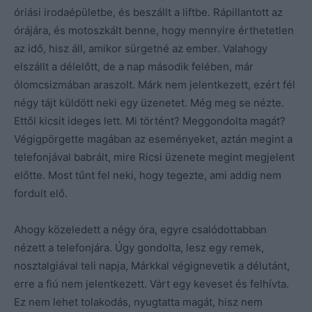
óriási irodaépületbe, és beszállt a liftbe. Rápillantott az
órájára, és motoszkált benne, hogy mennyire érthetetlen
az idő, hisz áll, amikor sürgetné az ember. Valahogy
elszállt a délelőtt, de a nap második felében, már
ólomcsizmában araszolt. Márk nem jelentkezett, ezért fél
négy tájt küldött neki egy üzenetet. Még meg se nézte.
Ettől kicsit ideges lett. Mi történt? Meggondolta magát?
Végigpörgette magában az eseményeket, aztán megint a
telefonjával babrált, mire Ricsi üzenete megint megjelent
előtte. Most tűnt fel neki, hogy tegezte, ami addig nem
fordult elő.
Ahogy közeledett a négy óra, egyre csalódottabban
nézett a telefonjára. Úgy gondolta, lesz egy remek,
nosztalgiával teli napja, Márkkal végignevetik a délutánt,
erre a fiú nem jelentkezett. Várt egy keveset és felhívta.
Ez nem lehet tolakodás, nyugtatta magát, hisz nem