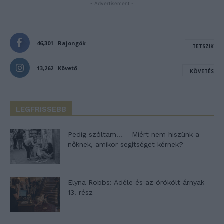
- Advertisement -
46,301
Rajongók
TETSZIK
13,262
Követő
KÖVETÉS
LEGFRISSEBB
Pedig szóltam… – Miért nem hiszünk a
nőknek, amikor segítséget kérnek?
Elyna Robbs: Adéle és az örökölt árnyak
13. rész