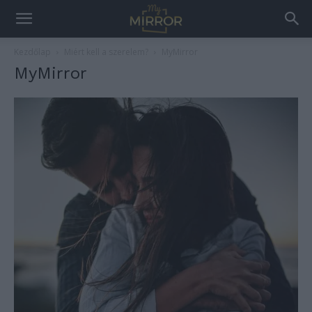
Kezdőlap
Miért kell a szerelem?
MyMirror
MyMirror