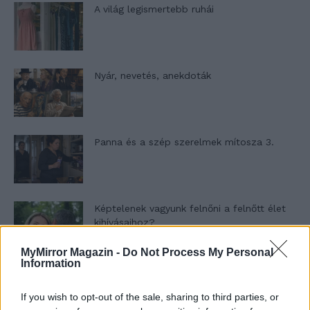
A világ legismertebb ruhái
Nyár, nevetés, anekdoták
Panna és a szép szerelmek mítosza 3.
Képtelenek vagyunk felnőni a felnőtt élet
kihívásaihoz?
MyMirror Magazin -
Do Not Process My Personal
Information
Altatógázos rablások Olaszországban
If you wish to opt-out of the sale, sharing to third parties, or