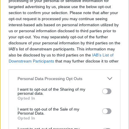
processing of your personal or sensitive information for
targeted advertising by us, please use the below opt-out
section to confirm your selection. Please note that after your
A kislány, akit nem védett meg senki –
opt-out request is processed you may continue seeing
Lyhanna története
interest-based ads based on personal information utilized by
us or personal information disclosed to third parties prior to
your opt-out. You may separately opt-out of the further
T. Barnett: Gyilkosság a Garda-tónál 12.
disclosure of your personal information by third parties on the
rész
IAB’s list of downstream participants. This information may
also be disclosed by us to third parties on the
IAB’s List of
Downstream Participants
that may further disclose it to other
third parties.
T. szereti a fiatal lányokat 13. rész
Personal Data Processing Opt Outs
I want to opt-out of the Sharing of my
personal data.
Minka 10. rész
Opted In
I want to opt-out of the Sale of my
Personal Data.
Opted In
Minka 9. rész