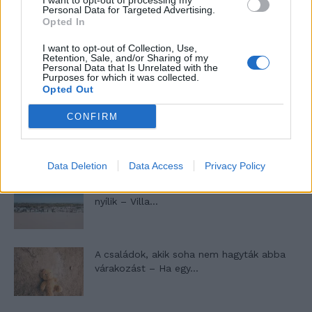
I want to opt-out of processing my
Personal Data for Targeted Advertising.
Opted In
I want to opt-out of Collection, Use,
Máltai kaland 7.
Retention, Sale, and/or Sharing of my
Personal Data that Is Unrelated with the
Purposes for which it was collected.
Opted Out
CONFIRM
10 tanács, ha jobban akarod érezni magad
a hétköznapokban
Data Deletion
Data Access
Privacy Policy
Egy ház, amely a tengerre és a fényre
nyílik – Villa...
A családok, akik soha nem hagyták abba
várakozást – Ha egy...