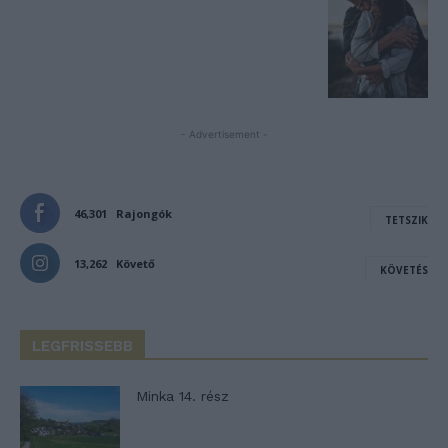
- Advertisement -
46,301
Rajongók
TETSZIK
13,262
Követő
KÖVETÉS
LEGFRISSEBB
Minka 14. rész