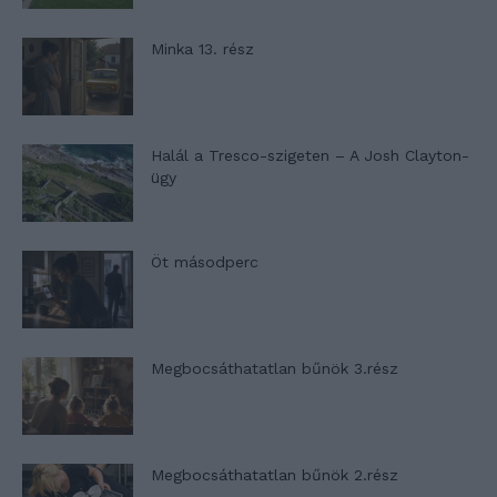
Minka 13. rész
Halál a Tresco-szigeten – A Josh Clayton-
ügy
Öt másodperc
Megbocsáthatatlan bűnök 3.rész
Megbocsáthatatlan bűnök 2.rész