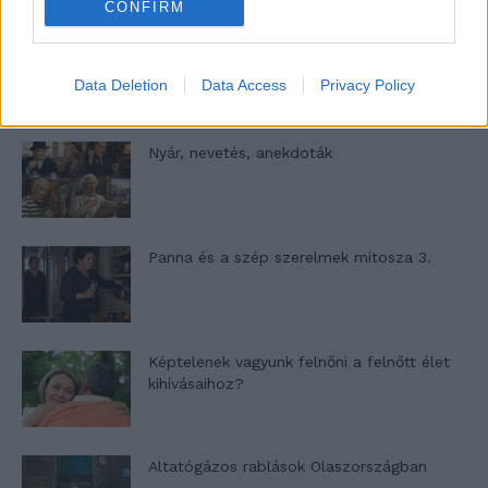
CONFIRM
A világ legismertebb ruhái
Data Deletion
Data Access
Privacy Policy
Nyár, nevetés, anekdoták
Panna és a szép szerelmek mítosza 3.
Képtelenek vagyunk felnőni a felnőtt élet
kihívásaihoz?
Altatógázos rablások Olaszországban