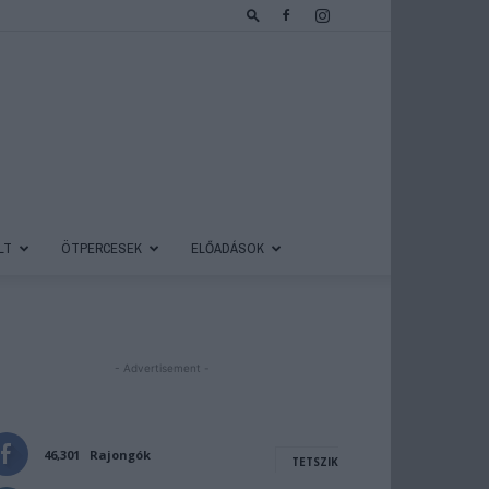
LT
ÖTPERCESEK
ELŐADÁSOK
- Advertisement -
46,301
Rajongók
TETSZIK