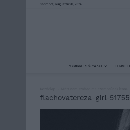
szombat, augusztus 8, 2026
MYMIRROR PÁLYÁZAT
FEMME F
Kezdőlap
Miért nem szabad ma szomorúnak lenni?
flachovatereza-girl-5175