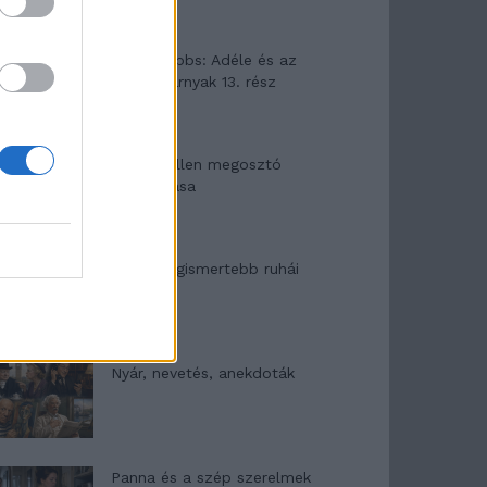
Elyna Robbs: Adéle és az
örökölt árnyak 13. rész
Woody Allen megosztó
zsenialitása
A világ legismertebb ruhái
Nyár, nevetés, anekdoták
Panna és a szép szerelmek