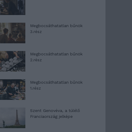
Megbocsáthatatlan bűnök
3.rész
Megbocsáthatatlan bűnök
2.rész
Megbocsáthatatlan bűnök
1.rész
Szent Genovéva, a túlélő
Franciaország jelképe