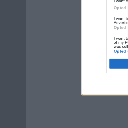
I want t
Opted 
I want 
Advertis
Opted 
I want t
of my P
was col
Opted 