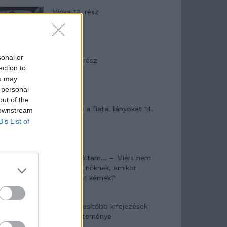
Minka 12. rész
sonal or
Minka 11. rész
ection to
ou may
 personal
out of the
T. szereti a fiatal lányokat 14.
 downstream
rész
B’s List of
Pedig szóltam… – Miért nem
hiszünk a nőknek, amikor
segítséget kérnek?
A legidegesítőbb kifejezések
laza gyűjteménye