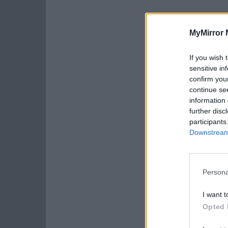
MyMirror 
If you wish 
sensitive in
confirm you
continue se
information 
further disc
participants
Downstream 
Persona
I want t
Opted 