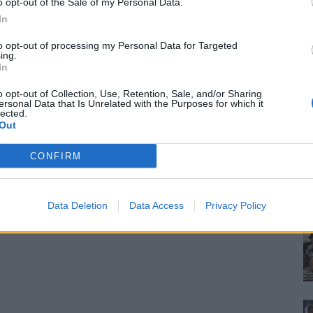
o opt-out of the Sale of my Personal Data.
In
to opt-out of processing my Personal Data for Targeted
ing.
In
o opt-out of Collection, Use, Retention, Sale, and/or Sharing
ersonal Data that Is Unrelated with the Purposes for which it
lected.
Out
CONFIRM
Data Deletion
Data Access
Privacy Policy