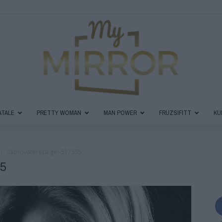
ATALE
PRETTY WOMAN
MAN POWER
FRUZSIFITT
KU
MyMirror
flachovatereza-girl-517555
55
Magazin