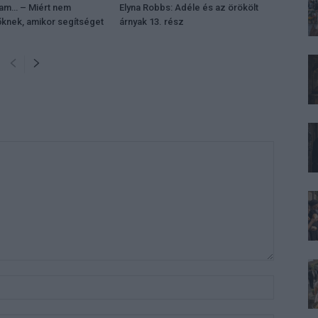
tam… – Miért nem
Elyna Robbs: Adéle és az örökölt
őknek, amikor segítséget
árnyak 13. rész