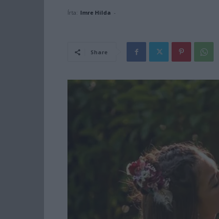
Írta:
Imre Hilda
-
Share