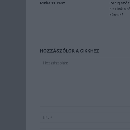
Minka 11. rész
Pedig szól
hiszünk a n
kérnek?
HOZZÁSZÓLOK A CIKKHEZ