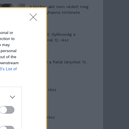
A kislány, akit nem védett meg
senki – Lyhanna története
sonal or
T. Barnett: Gyilkosság a
ection to
Garda-tónál 12. rész
ou may
 personal
out of the
T. szereti a fiatal lányokat 13.
 downstream
rész
B’s List of
Minka 10. rész
Minka 9. rész