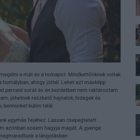
megélni a mát és a holnapot. Mindkettőnknek voltak
 a homályban, ahogy jöttél. Lehet ezt másképp
ad perceid sorát és én kezdetben nem raktároztam
am, jöhetnek reszkető hajnalok, hidegek és
, bennünket külön talál.
nk egymás fejéhez. Lassan csepegtetett
lem azonban sosem hagyja magát. A gyenge
s megmaradtunk a lángolásban.