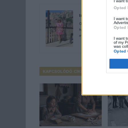
I want t
Opted 
Imre Hilda
I want 
Advertis
Oktatás és nevelés területén 
Opted 
hétköznapok függönye mögé és 
mögött. Néha meséket is írok, 
I want t
of my P
was col
Opted 
KAPCSOLÓDÓ CIKKEK
TÖBB A SZER