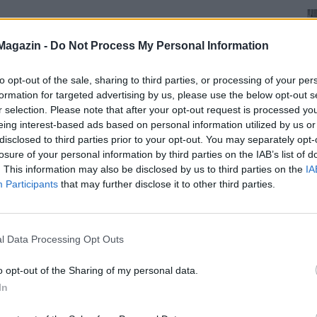
nthogy szeress és szerethesselek. Jöhet hurrikán,
 ölelj, hogy el ne érjen a bajnak még a fuvallata
Magazin -
Do Not Process My Personal Information
to opt-out of the sale, sharing to third parties, or processing of your per
formation for targeted advertising by us, please use the below opt-out s
r selection. Please note that after your opt-out request is processed y
eing interest-based ads based on personal information utilized by us or
disclosed to third parties prior to your opt-out. You may separately opt-
losure of your personal information by third parties on the IAB’s list of
. This information may also be disclosed by us to third parties on the
IA
Participants
that may further disclose it to other third parties.
l Data Processing Opt Outs
o opt-out of the Sharing of my personal data.
In