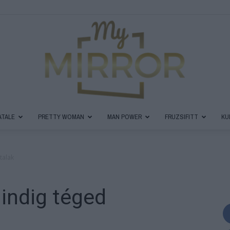
ATALE
PRETTY WOMAN
MAN POWER
FRUZSIFITT
KU
MyMirror
talak
indig téged
Magazin