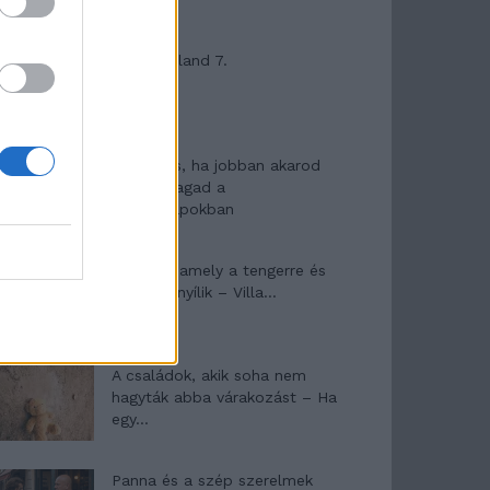
Máltai kaland 7.
10 tanács, ha jobban akarod
érezni magad a
hétköznapokban
Egy ház, amely a tengerre és
a fényre nyílik – Villa...
A családok, akik soha nem
hagyták abba várakozást – Ha
egy...
Panna és a szép szerelmek