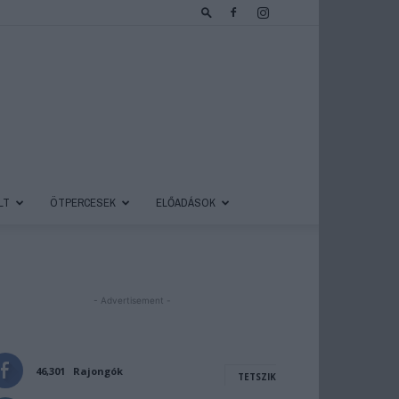
LT
ÖTPERCESEK
ELŐADÁSOK
- Advertisement -
46,301
Rajongók
TETSZIK