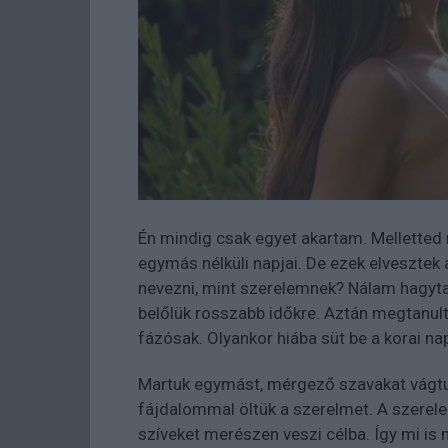
Én mindig csak egyet akartam. Melletted 
egymás nélküli napjai. De ezek elvesztek
nevezni, mint szerelemnek? Nálam hagyt
belőlük rosszabb időkre. Aztán megtanult
fázósak. Olyankor hiába süt be a korai nap
Martuk egymást, mérgező szavakat vágtu
fájdalommal öltük a szerelmet. A szere
szíveket merészen veszi célba. Így mi i