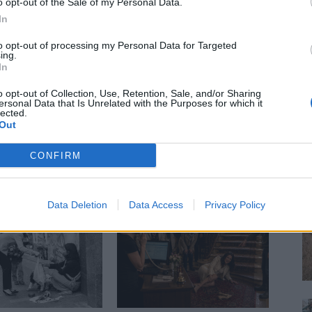
o opt-out of the Sale of my Personal Data.
In
to opt-out of processing my Personal Data for Targeted
ing.
dolgozom, de minden szabadidőmben írok. Szeretek belesni a
In
közben keresem az embert, a nőt a jól legyártott álarcok
de gyakrabban novellákat, cikkeket és apró vicces történeteket.
o opt-out of Collection, Use, Retention, Sale, and/or Sharing
ersonal Data that Is Unrelated with the Purposes for which it
lected.
Out
CONFIRM
ZŐTŐL
Data Deletion
Data Access
Privacy Policy