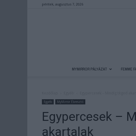
péntek, augusztus 7, 2026
MYMIRROR PÁLYÁZAT
FEMME F
Kezdőlap
Egyéb
Egypercesek – Mindig téged akar
Egyéb
MyMirror Ébresztő
Egypercesek – M
akartalak